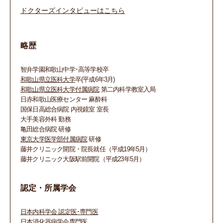
ドクターズインタビューはこちら
略歴
智弁学園和歌山中学･高等学校卒
和歌山県立医科大学
卒(平成6年3月)
和歌山県立医科大学付属病院
第二内科学教室入局
日赤和歌山医療センター 麻酔科
国保日高総合病院 内視鏡室 室長
大手美容外科 勤務
亀田総合病院 研修
東京大学医学部付属病院
研修
藤井クリニック開院・院長就任（平成19年5月）
藤井クリニック大阪駅前開院（平成23年5月）
認定・所属学会
日本内科学会 認定医･専門医
日本消化器病学会専門医