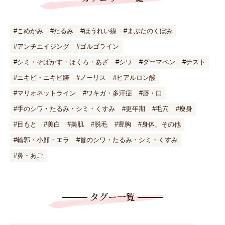
#こめかみ
#たるみ
#ほうれい線
#まぶたのくぼみ
#アンチエイジング
#ゴルゴライン
#シミ・そばかす・ほくろ・あざ
#シワ
#ダーマペン
#テスト
#ニキビ・ニキビ跡
#ノーリス
#ヒアルロン酸
#マリオネットライン
#ワキガ・多汗症
#唇・口
#手のシワ・たるみ・シミ・くすみ
#更年期
#毛穴
#痩身
#目もと
#美白
#美肌
#脱毛
#豊胸
#身体、その他
#輪郭・小顔・エラ
#首のシワ・たるみ・シミ・くすみ
#鼻・あご
タグー一覧