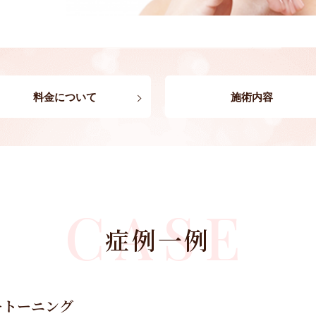
料金について
施術内容
CASE
症例一例
ートーニング