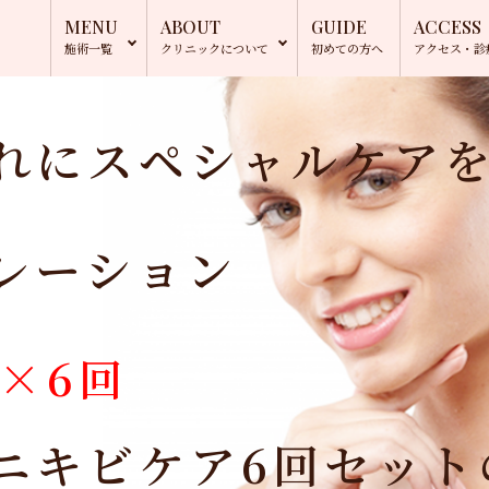
MENU
ABOUT
GUIDE
ACCESS
施術一覧
クリニック
について
初めての方へ
アクセス・
診
れにスペシャルケア
レーション
円×6回
ニキビケア6回セッ