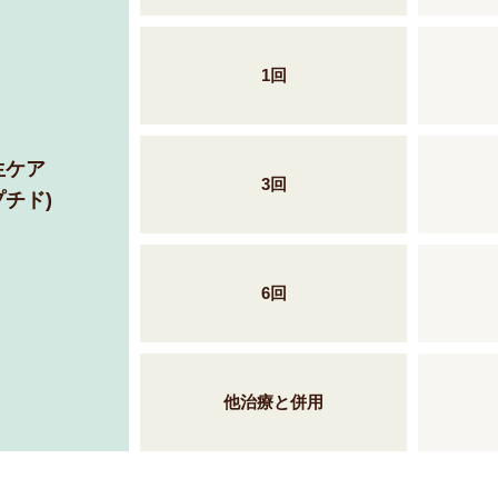
1回
生ケア
3回
チド)
6回
他治療と併用