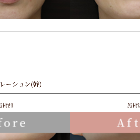
レーション(幹)
施術前
施術