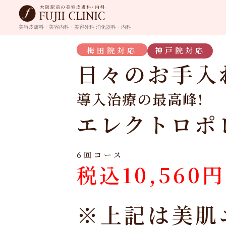
美容皮膚科・美容内科・美容外科
消化器科・内科
梅田院対応
神戸院対応
日々のお手入
導入治療の最高峰!
エレクトロポ
6回コース
税込10,560
※上記は美肌