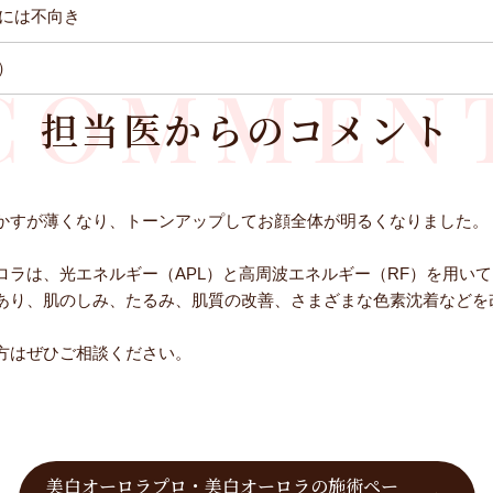
には不向き
込）
COMMEN
担当医からのコメント
かすが薄くなり、トーンアップしてお顔全体が明るくなりました。
ロラは、光エネルギー（APL）と高周波エネルギー（RF）を用い
あり、肌のしみ、たるみ、肌質の改善、さまざまな色素沈着などを
。
方はぜひご相談ください。
美白オーロラプロ・美白オーロラの施術ペー