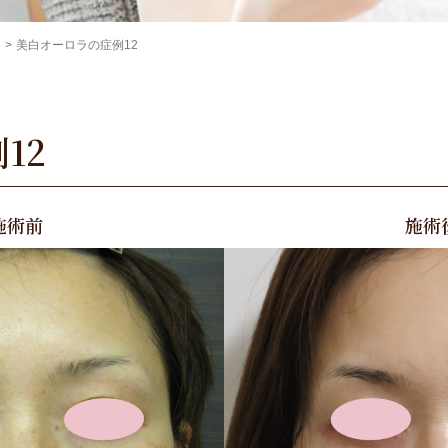
美白オーロラの症例12
12
施術前
施術