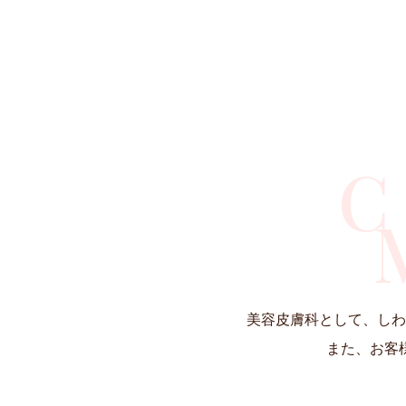
体
痩身
首のシワ・たるみ・シミ・
くすみ
C
美容皮膚科として、しわ
また、お客