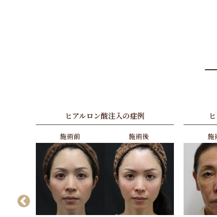
ヒアルロン酸注入の症例
ヒ
後
施術前
施術後
施
Previous