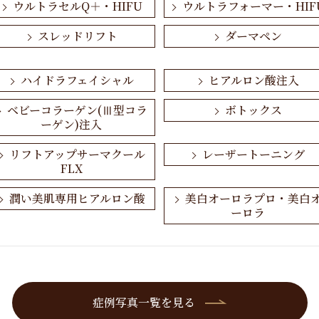
ウルトラセルQ＋・HIFU
ウルトラフォーマー・HIF
スレッドリフト
ダーマペン
ハイドラフェイシャル
ヒアルロン酸注入
ベビーコラーゲン(Ⅲ型コラ
ボトックス
ーゲン)注入
リフトアップサーマクール
レーザートーニング
FLX
潤い美肌専用ヒアルロン酸
美白オーロラプロ・美白
ーロラ
しわ
その他
症例写真一覧を見る
シミ・そばかす・あざ・ほ
ニキビ・ニキビ跡