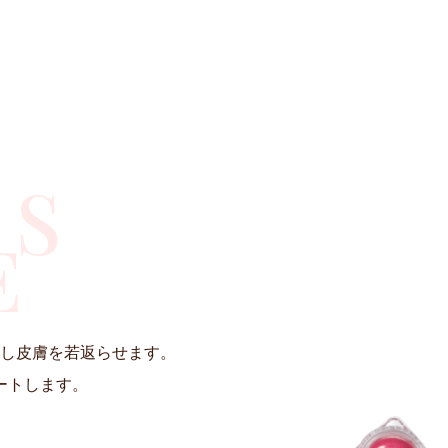
・
毛穴・いちご鼻
輪郭・小顔・エラ
CS
E
し皮膚を若返らせます。
ートします。