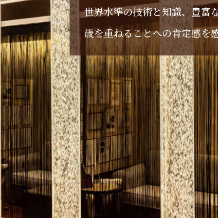
世
界
水
準
の
技
術
と
知
識
、
豊
富
歳
を
重
ね
る
こ
と
へ
の
肯
定
感
を