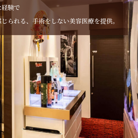
な
経
験
で
感
じ
ら
れ
る
、
手
術
を
し
な
い
美
容
医
療
を
提
供
。