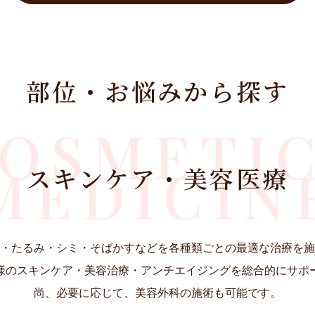
くろ
唇・口
手のシワ・たるみ・シミ
くすみ
目もと
美白
部位・お悩みから探す
鼻・あご
OSMETI
MEDICIN
スキンケア・美容医療
・たるみ・シミ・そばかすなどを各種類ごとの最適な治療を施
様のスキンケア・美容治療・アンチエイジングを総合的にサポ
尚、必要に応じて、美容外科の施術も可能です。