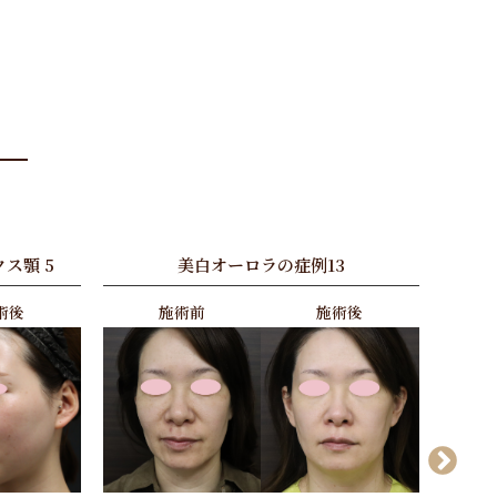
ス顎 5
美白オーロラの症例13
術後
施術前
施術後
Next