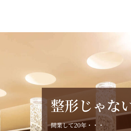
整
形
じ
ゃ
な
開
業
し
て
2
0
年
・
・
・