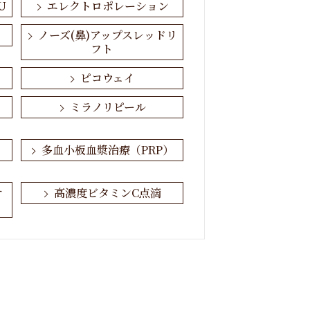
U
エレクトロポレーション
ノーズ(鼻)アップスレッドリ
フト
ピコウェイ
ミラノリピール
多血小板血漿治療（PRP）
オ
高濃度ビタミンC点滴
たるみ
ワキガ・多汗症