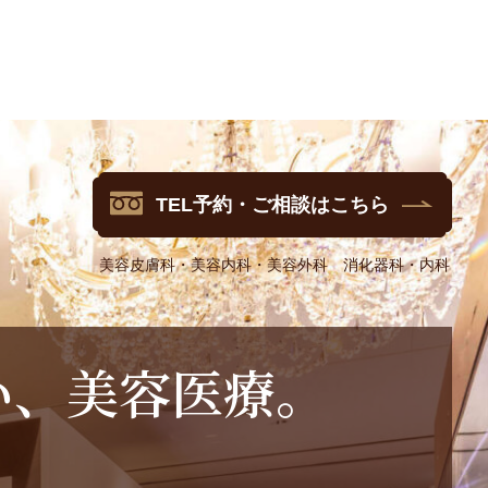
TEL予約・ご相談はこちら
美容皮膚科・美容内科・美容外科 消化器科・内科
い
、
美
容
医
療
。