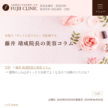
美容皮膚科・美容内科・
美容外科 消化器科・内科
メニュー
女性の「キレイになりたい」を応援する
藤井 靖成院長の美容コラム
TOP
藤井 靖成院長の美容コラム
眉間のしわはボトックス注射でよくなるの？治療のリスクは？
シワ
公開日: 2025年05月26日
更新日: 2025年08月04日
column.