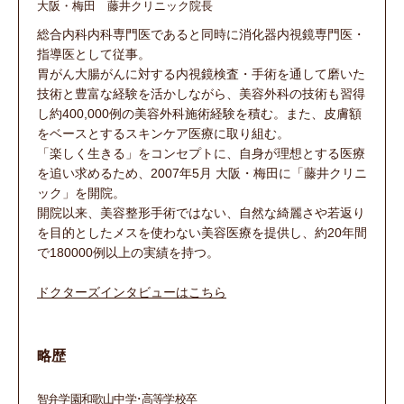
大阪・梅田 藤井クリニック院長
総合内科内科専門医であると同時に消化器内視鏡専門医・
指導医として従事。
胃がん大腸がんに対する内視鏡検査・手術を通して磨いた
技術と豊富な経験を活かしながら、美容外科の技術も習得
し約400,000例の美容外科施術経験を積む。また、皮膚額
をベースとするスキンケア医療に取り組む。
「楽しく生きる」をコンセプトに、自身が理想とする医療
を追い求めるため、2007年5月 大阪・梅田に「藤井クリニ
ック」を開院。
開院以来、美容整形手術ではない、自然な綺麗さや若返り
を目的としたメスを使わない美容医療を提供し、約20年間
で180000例以上の実績を持つ。
ドクターズインタビューはこちら
略歴
智弁学園和歌山中学･高等学校卒