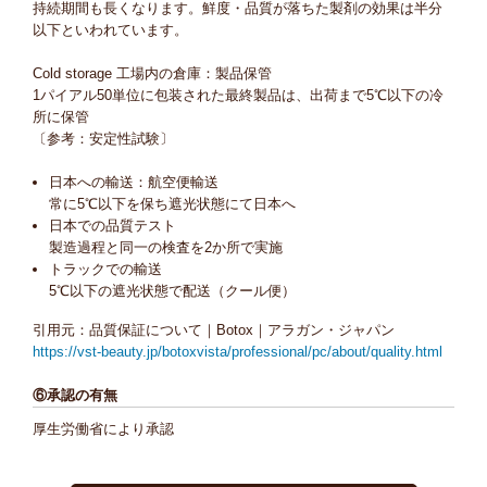
持続期間も長くなります。鮮度・品質が落ちた製剤の効果は半分
以下といわれています。
Cold storage 工場内の倉庫：製品保管
1パイアル50単位に包装された最終製品は、出荷まで5℃以下の冷
所に保管
〔参考：安定性試験〕
日本への輸送：航空便輸送
常に5℃以下を保ち遮光状態にて日本へ
日本での品質テスト
製造過程と同一の検査を2か所で実施
トラックでの輸送
5℃以下の遮光状態で配送（クール便）
引用元：品質保証について｜Botox｜アラガン・ジャパン
https://vst-beauty.jp/botoxvista/professional/pc/about/quality.html
⑥承認の有無
厚生労働省により承認