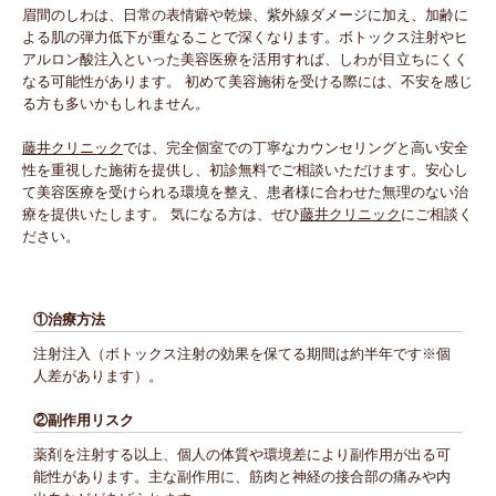
眉間のしわは、日常の表情癖や乾燥、紫外線ダメージに加え、加齢に
よる肌の弾力低下が重なることで深くなります。ボトックス注射やヒ
アルロン酸注入といった美容医療を活用すれば、しわが目立ちにくく
なる可能性があります。 初めて美容施術を受ける際には、不安を感じ
る方も多いかもしれません。
藤井クリニック
では、完全個室での丁寧なカウンセリングと高い安全
性を重視した施術を提供し、初診無料でご相談いただけます。安心し
て美容医療を受けられる環境を整え、患者様に合わせた無理のない治
療を提供いたします。 気になる方は、ぜひ
藤井クリニック
にご相談く
ださい。
①治療方法
注射注入（ボトックス注射の効果を保てる期間は約半年です※個
人差があります）。
②副作用リスク
薬剤を注射する以上、個人の体質や環境差により副作用が出る可
能性があります。主な副作用に、筋肉と神経の接合部の痛みや内