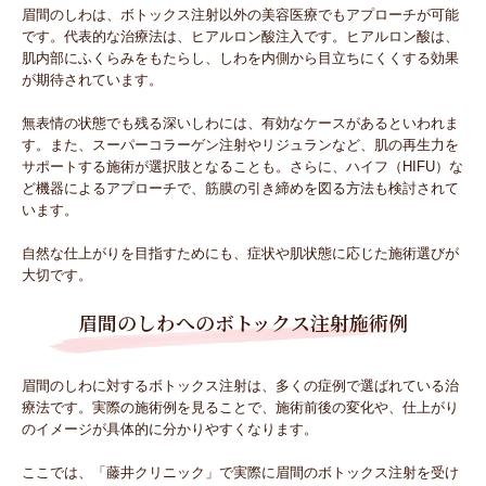
眉間のしわは、ボトックス注射以外の美容医療でもアプローチが可能
です。代表的な治療法は、ヒアルロン酸注入です。ヒアルロン酸は、
肌内部にふくらみをもたらし、しわを内側から目立ちにくくする効果
が期待されています。
無表情の状態でも残る深いしわには、有効なケースがあるといわれま
す。また、スーパーコラーゲン注射やリジュランなど、肌の再生力を
サポートする施術が選択肢となることも。さらに、ハイフ（HIFU）な
ど機器によるアプローチで、筋膜の引き締めを図る方法も検討されて
います。
自然な仕上がりを目指すためにも、症状や肌状態に応じた施術選びが
大切です。
眉間のしわへのボトックス注射施術例
眉間のしわに対するボトックス注射は、多くの症例で選ばれている治
療法です。実際の施術例を見ることで、施術前後の変化や、仕上がり
のイメージが具体的に分かりやすくなります。
ここでは、「藤井クリニック」で実際に眉間のボトックス注射を受け