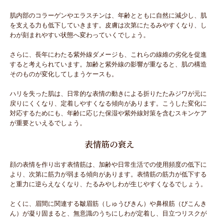
肌内部のコラーゲンやエラスチンは、年齢とともに自然に減少し、肌
を支える力も低下していきます。皮膚は次第にたるみやすくなり、し
わが刻まれやすい状態へ変わっていくでしょう。
さらに、長年にわたる紫外線ダメージも、これらの線維の劣化を促進
すると考えられています。加齢と紫外線の影響が重なると、肌の構造
そのものが変化してしまうケースも。
ハリを失った肌は、日常的な表情の動きによる折りたたみジワが元に
戻りにくくなり、定着しやすくなる傾向があります。こうした変化に
対応するためにも、年齢に応じた保湿や紫外線対策を含むスキンケア
が重要といえるでしょう。
表情筋の衰え
顔の表情を作り出す表情筋は、加齢や日常生活での使用頻度の低下に
より、次第に筋力が弱まる傾向があります。表情筋の筋力が低下する
と重力に逆らえなくなり、たるみやしわが生じやすくなるでしょう。
とくに、眉間に関連する皺眉筋（しゅうびきん）や鼻根筋（びこんき
ん）が凝り固まると、無意識のうちにしわが定着し、目立つリスクが