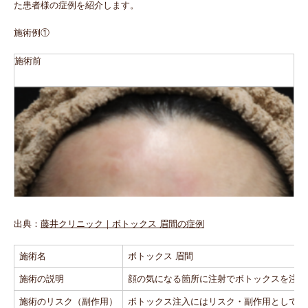
た患者様の症例を紹介します。
施術例①
施術前
施術後
出典：
藤井クリニック｜ボトックス 眉間の症例
施術名
ボトックス 眉間
施術の説明
顔の気になる箇所に注射でボトックスを注入
施術のリスク（副作用）
ボトックス注入にはリスク・副作用として施