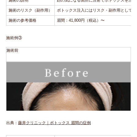
施術の説明
顔の気になる箇所に注射でボトックスを注入
施術のリスク（副作用）
ボトックス注入にはリスク・副作用として施
施術の参考価格
眉間：41,800円（税込）〜
施術例③
施術前
施術後
出典：
藤井クリニック｜ボトックス 眉間の症例