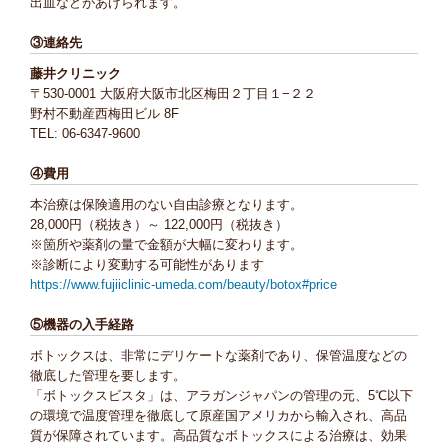
出血などがあげられます。
③連絡先
藤井クリニック
〒530-0001 大阪府大阪市北区梅田２丁目１−２２
野村不動産西梅田ビル 8F
TEL: 06-6347-9600
④費用
本治療は保険適用のない自由診療となります。
28,000円（税抜き）～ 122,000円（税抜き）
※箇所や薬剤の量で金額が大幅に変わります。
※診断により変動する可能性があります
https://www.fujiiclinic-umeda.com/beauty/botox#price
⑤機器の入手経路
ボトックスは、非常にデリケートな薬剤であり、保管温度などの
徹底した管理を要します。
「ボトックスビスタ」は、アラガンジャパンの管理の元、5℃以下
の環境で温度管理を徹底して原産国アメリカから輸入され、高品
質が保障されています。高品質なボトックスによる治療は、効果