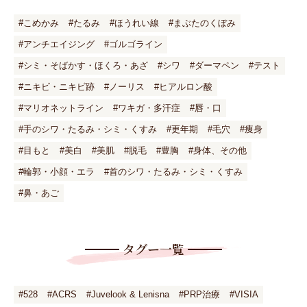
#こめかみ
#たるみ
#ほうれい線
#まぶたのくぼみ
#アンチエイジング
#ゴルゴライン
#シミ・そばかす・ほくろ・あざ
#シワ
#ダーマペン
#テスト
#ニキビ・ニキビ跡
#ノーリス
#ヒアルロン酸
#マリオネットライン
#ワキガ・多汗症
#唇・口
#手のシワ・たるみ・シミ・くすみ
#更年期
#毛穴
#痩身
#目もと
#美白
#美肌
#脱毛
#豊胸
#身体、その他
#輪郭・小顔・エラ
#首のシワ・たるみ・シミ・くすみ
#鼻・あご
タグー一覧
#528
#ACRS
#Juvelook & Lenisna
#PRP治療
#VISIA