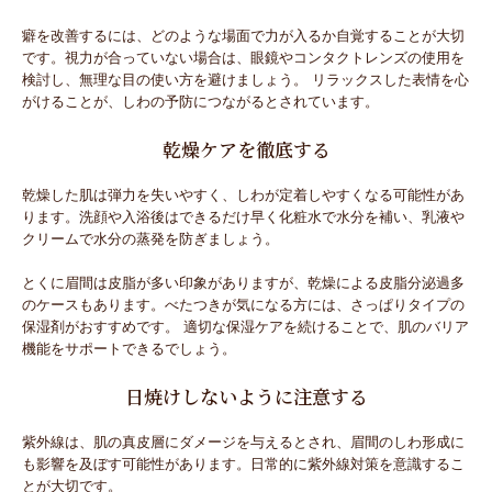
癖を改善するには、どのような場面で力が入るか自覚することが大切
です。視力が合っていない場合は、眼鏡やコンタクトレンズの使用を
検討し、無理な目の使い方を避けましょう。 リラックスした表情を心
がけることが、しわの予防につながるとされています。
乾燥ケアを徹底する
乾燥した肌は弾力を失いやすく、しわが定着しやすくなる可能性があ
ります。洗顔や入浴後はできるだけ早く化粧水で水分を補い、乳液や
クリームで水分の蒸発を防ぎましょう。
とくに眉間は皮脂が多い印象がありますが、乾燥による皮脂分泌過多
のケースもあります。べたつきが気になる方には、さっぱりタイプの
保湿剤がおすすめです。 適切な保湿ケアを続けることで、肌のバリア
機能をサポートできるでしょう。
日焼けしないように注意する
紫外線は、肌の真皮層にダメージを与えるとされ、眉間のしわ形成に
も影響を及ぼす可能性があります。日常的に紫外線対策を意識するこ
とが大切です。