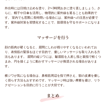
外出時には日焼け止めを塗り、2〜3時間おきに塗り直しましょう。さ
らに、帽子や日傘を活用し、物理的に紫外線を遮ることも効果的で
す。 室内でも窓際に長時間いる場合には、紫外線への注意が必要で
す。紫外線対策を習慣化することで、肌環境を守るサポートになりま
す。
マッサージを行う
顔の筋肉が硬くなると、眉間にしわが残りやすくなるといわれてお
り、表情筋の緊張をほぐす目的で、優しいマッサージを取り入れる方
法もあります。 眉間の縦ジワには、皺眉筋を人差し指と親指で軽くつ
まみ、円を描くように動かすマッサージが推奨される場合がありま
す。
横ジワが気になる場合は、鼻根筋周辺を指で押さえ、額の皮膚を優し
く揺らす方法もおすすめです。マッサージ時は強い摩擦を避け、リラ
クゼーションを目的に行うことが大切です。
まとめ