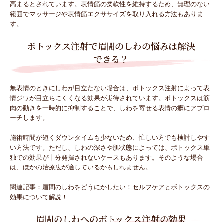
高まるとされています。表情筋の柔軟性を維持するため、無理のない
範囲でマッサージや表情筋エクササイズを取り入れる方法もありま
す。
ボトックス注射で眉間のしわの悩みは解決
できる？
無表情のときにしわが目立たない場合は、ボトックス注射によって表
情ジワが目立ちにくくなる効果が期待されています。ボトックスは筋
肉の動きを一時的に抑制することで、しわを寄せる表情の癖にアプロ
ーチします。
施術時間が短くダウンタイムも少ないため、忙しい方でも検討しやす
い方法です。ただし、しわの深さや肌状態によっては、ボトックス単
独での効果が十分発揮されないケースもあります。そのような場合
は、ほかの治療法が適しているかもしれません。
関連記事：
眉間のしわをどうにかしたい！セルフケアとボトックスの
効果について解説！
眉間のしわへのボトックス注射の効果