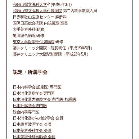
和歌山県立医科大学
卒(平成6年3月)
和歌山県立医科大学付属病院
第二内科学教室入局
日赤和歌山医療センター 麻酔科
国保日高総合病院 内視鏡室 室長
大手美容外科 勤務
亀田総合病院 研修
東京大学医学部付属病院
研修
藤井クリニック開院・院長就任（平成19年5月）
藤井クリニック大阪駅前開院（平成23年5月）
認定・所属学会
日本内科学会 認定医･専門医
日本消化器病学会専門医
日本消化器内視鏡学会 専門医･指導医
日本肝臓学会専門医
総合内科専門医
日本消化器がん検診学会 会員
日本超音波医学会 会員
日本美容外科学会 会員
日本美容外科医師会 会員