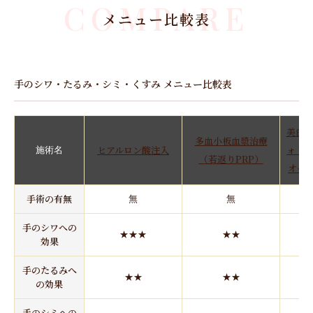
COMPARE
メニュー比較表
手のシワ・たるみ・シミ・くすみ メニュー比較表
美白オ
多血小板血漿治療
ヒアルロン酸注入
ォトRF
施術名
（若返りPRP）
オーロ
手術の有無
無
無
手のシワへの
★★★
★★
効果
手のたるみへ
★★
★★
の効果
手のシミへの