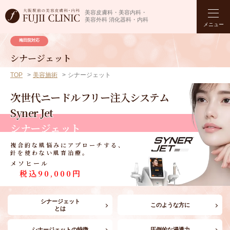
美容皮膚科・美容内科・
美容外科 消化器科・内科
メニュー
梅田院対応
シナージェット
TOP
美容施術
シナージェット
次世代ニードルフリー注入システム
Syner Jet
シナージェット
複合的な肌悩みにアプローチする、
針を使わない肌育治療。
メソヒール
税込90,000円
シナージェット
このような方に
とは
シナージェットの特徴
圧倒的な浸透力