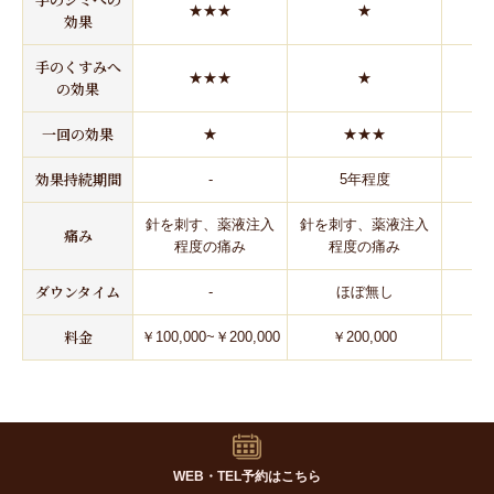
★★★
★
効果
手のくすみへ
★★★
★
の効果
一回の効果
★
★★★
効果持続期間
-
5年程度
3
針を刺す、薬液注入
針を刺す、薬液注入
痛み
程度の痛み
程度の痛み
ダウンタイム
-
ほぼ無し
料金
￥100,000~￥200,000
￥200,000
￥
首のシワ・たるみ・シミ・くすみ メニュー比較表
WEB・TEL予約はこちら