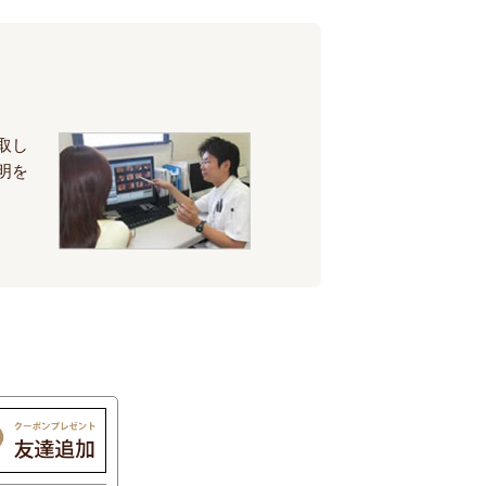
取し
明を