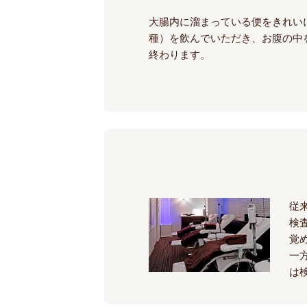
大腸内に溜まっている便をきれい
種）を飲んでいただき、お腹の中
終わります。
従
検
覚
一
は