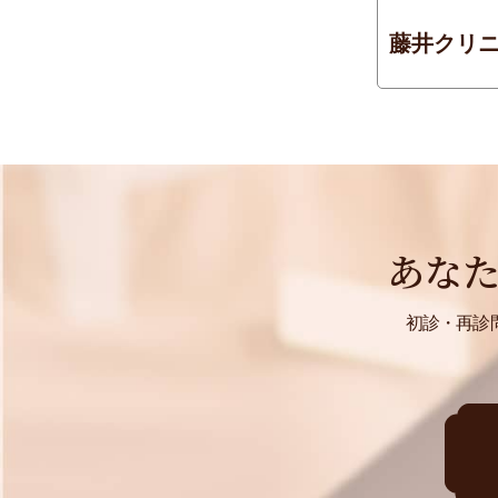
藤井クリニ
あな
初診・再診問