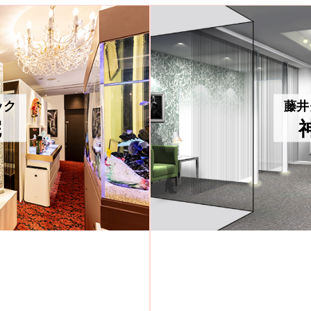
ック
藤井
院