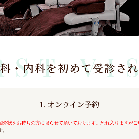
RST VI
科・内科を
初めて受診さ
1. オンライン予約
紹介状をお持ちの方に限らせて頂いております。恐れ入りますがご
す。