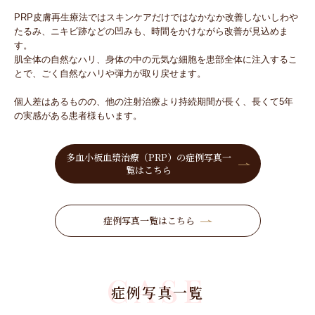
PRP⽪膚再⽣療法ではスキンケアだけではなかなか改善しないしわや
たるみ、ニキビ跡などの凹みも、時間をかけながら改善が⾒込めま
す。
肌全体の⾃然なハリ、⾝体の中の元気な細胞を患部全体に注⼊するこ
とで、ごく⾃然なハリや弾⼒が取り戻せます。
個⼈差はあるものの、他の注射治療より持続期間が長く、⻑くて5年
の実感がある患者様もいます。
多血小板血漿治療（PRP）の症例写真一
覧はこちら
症例写真一覧はこちら
CASE
症例写真一覧