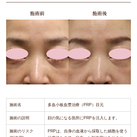
施術前
施術後
施術名
多血小板血漿治療（PRP）目元
施術の説明
顔の気になる箇所にPRPを注入します。
施術のリスク
PRPは、⾃⾝の⾎液から採取した細胞を使う