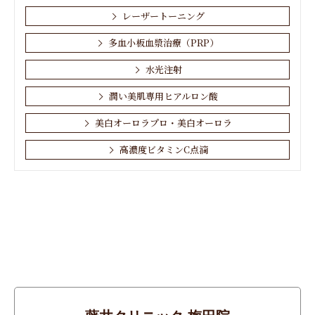
レーザートーニング
多血小板血漿治療（PRP）
水光注射
潤い美肌専用ヒアルロン酸
美白オーロラプロ・美白オーロラ
高濃度ビタミンC点滴
お肌・顔
しわ
その他
たるみ
アンチエイジング