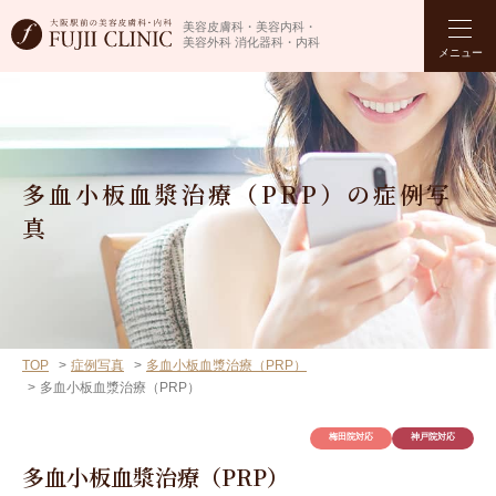
美容皮膚科・美容内科・
美容外科 消化器科・内科
メニュー
多血小板血漿治療（PRP）の症例写
真
TOP
症例写真
多血小板血漿治療（PRP）
多血小板血漿治療（PRP）
梅田院対応
神戸院対応
多血小板血漿治療（PRP）