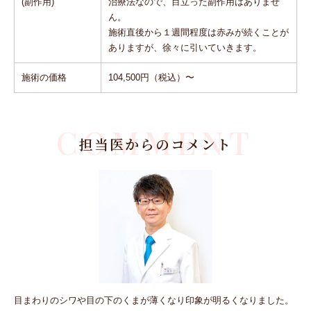
(副作用)
治療法なので、⽬⽴った副作⽤はありませ
ん。
施術直後から１週間程度は⾚みが続くことが
ありますが、徐々に引いていきます。
施術の価格
104,500円（税込）〜
COMMENT
担当医からのコメント
目まわりのシワや目の下のくまが薄くなり印象が明るくなりました。