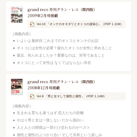
grand reco 月刊グラン・レコ（関西版）
2009年2月号掲載
Vol.10 「オンナのオネダリとオトコの虚栄心」（PDF 1.11M）
［掲載内容］
いよいよ最終回 これまでのオトコとオンナのお話
オトコには女性が必要？疲れたオトコが女性に求めること
最近、叱られましたか？重要なのは、対等であること
オトコにとって女性は なくてはならない存在
grand reco 月刊グラン・レコ（関西版）
2008年12月号掲載
Vol.9 「男と女そして個性と個性」（PDF 1.14M）
［掲載内容］
生まれも育ちも違うはず 恋人たちの距離
やはり男と女は一致しない だから面白い
人と人との関係は一部だけ交わるのがベスト
個性と個性のぶつかり合い そして共有という楽しみ