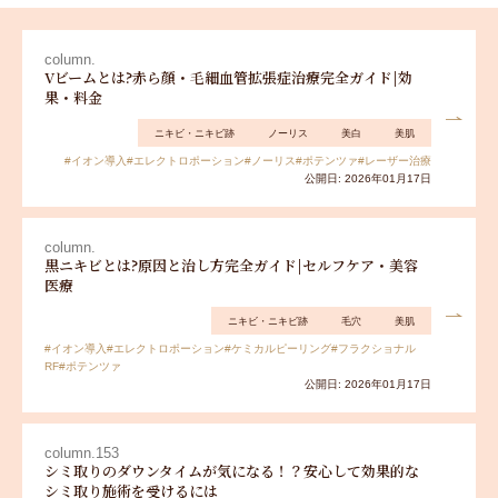
column.
Vビームとは?赤ら顔・毛細血管拡張症治療完全ガイド|効
果・料金
ニキビ・ニキビ跡
ノーリス
美白
美肌
#イオン導入
#エレクトロポーション
#ノーリス
#ポテンツァ
#レーザー治療
公開日: 2026年01月17日
column.
黒ニキビとは?原因と治し方完全ガイド|セルフケア・美容
医療
ニキビ・ニキビ跡
毛穴
美肌
#イオン導入
#エレクトロポーション
#ケミカルピーリング
#フラクショナル
RF
#ポテンツァ
公開日: 2026年01月17日
column.153
シミ取りのダウンタイムが気になる！？安心して効果的な
シミ取り施術を受けるには