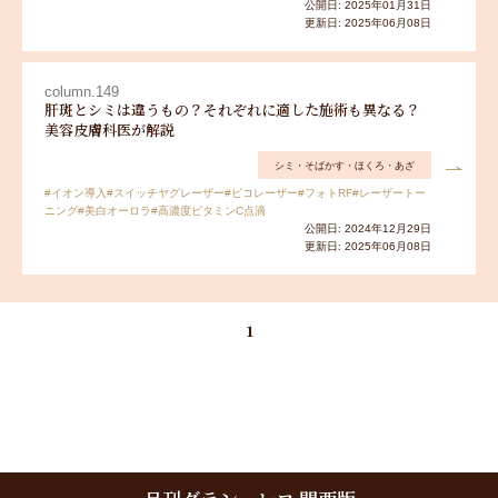
公開日: 2025年01月31日
更新日: 2025年06月08日
column.149
肝斑とシミは違うもの？それぞれに適した施術も異なる？
美容皮膚科医が解説
シミ・そばかす・ほくろ・あざ
#イオン導入
#スイッチヤグレーザー
#ピコレーザー
#フォトRF
#レーザートー
ニング
#美白オーロラ
#高濃度ビタミンC点滴
公開日: 2024年12月29日
更新日: 2025年06月08日
1