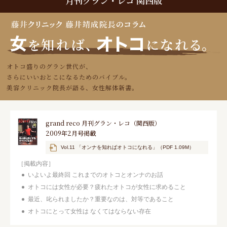
月刊
グラン・レコ
関西版
オトコ盛りのグラン世代が、
さらにいいおとこになるためのバイブル。
美容クリニック院長が語る、女性解体新書。
grand reco 月刊グラン・レコ（関西版）
2009年2月号掲載
Vol.11 「オンナを知ればオトコになれる」（PDF 1.09M）
［掲載内容］
いよいよ最終回 これまでのオトコとオンナのお話
オトコには女性が必要？疲れたオトコが女性に求めること
最近、叱られましたか？重要なのは、対等であること
オトコにとって女性は なくてはならない存在