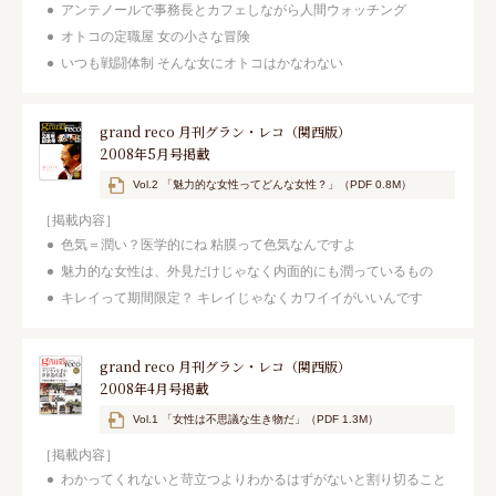
アンテノールで事務長とカフェしながら人間ウォッチング
オトコの定職屋 女の小さな冒険
いつも戦闘体制 そんな女にオトコはかなわない
grand reco 月刊グラン・レコ（関西版）
2008年5月号掲載
Vol.2 「魅力的な女性ってどんな女性？」（PDF 0.8M）
［掲載内容］
色気＝潤い？医学的にね 粘膜って色気なんですよ
魅力的な女性は、外見だけじゃなく内面的にも潤っているもの
キレイって期間限定？ キレイじゃなくカワイイがいいんです
grand reco 月刊グラン・レコ（関西版）
2008年4月号掲載
Vol.1 「女性は不思議な生き物だ」（PDF 1.3M）
［掲載内容］
わかってくれないと苛立つよりわかるはずがないと割り切ること