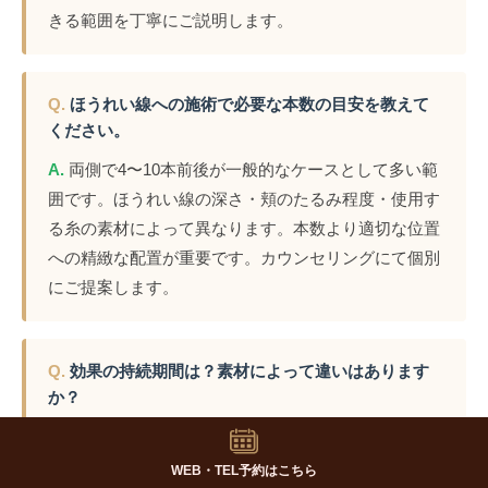
きる範囲を丁寧にご説明します。
Q.
ほうれい線への施術で必要な本数の目安を教えて
ください。
A.
両側で4〜10本前後が一般的なケースとして多い範
囲です。ほうれい線の深さ・頬のたるみ程度・使用す
る糸の素材によって異なります。本数より適切な位置
への精緻な配置が重要です。カウンセリングにて個別
にご提案します。
Q.
効果の持続期間は？素材によって違いはあります
か？
A.
素材によって目安が異なります。PDO糸は約6〜12
ヶ月、PCL糸は約1〜2年、PLLA糸は約1.5〜3年程度が
WEB・TEL予約はこちら