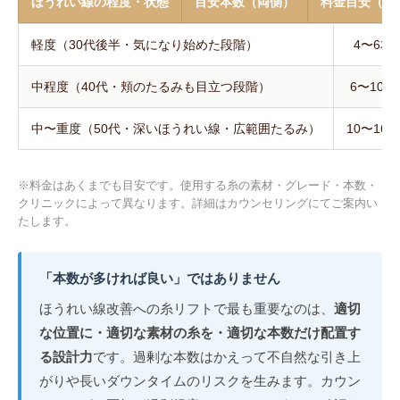
ほうれい線の程度・状態
目安本数（両側）
料金目安（税
軽度（30代後半・気になり始めた段階）
4〜6本
中程度（40代・頬のたるみも目立つ段階）
6〜10本
中〜重度（50代・深いほうれい線・広範囲たるみ）
10〜16本
※料金はあくまでも目安です。使用する糸の素材・グレード・本数・
クリニックによって異なります。詳細はカウンセリングにてご案内い
たします。
「本数が多ければ良い」ではありません
ほうれい線改善への糸リフトで最も重要なのは、
適切
な位置に・適切な素材の糸を・適切な本数だけ配置す
る設計力
です。過剰な本数はかえって不自然な引き上
がりや長いダウンタイムのリスクを生みます。カウン