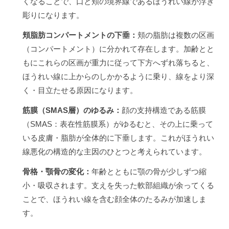
くなることで、口と頬の境界線であるほうれい線が浮き
彫りになります。
頬脂肪コンパートメントの下垂：
頬の脂肪は複数の区画
（コンパートメント）に分かれて存在します。加齢とと
もにこれらの区画が重力に従って下方へずれ落ちると、
ほうれい線に上からのしかかるように乗り、線をより深
く・目立たせる原因になります。
筋膜（SMAS層）のゆるみ：
顔の支持構造である筋膜
（SMAS：表在性筋膜系）がゆるむと、その上に乗って
いる皮膚・脂肪が全体的に下垂します。これがほうれい
線悪化の構造的な主因のひとつと考えられています。
骨格・顎骨の変化：
年齢とともに顎の骨が少しずつ縮
小・吸収されます。支えを失った軟部組織が余ってくる
ことで、ほうれい線を含む顔全体のたるみが加速しま
す。