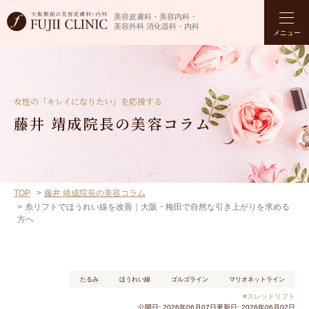
美容皮膚科・美容内科・
美容外科 消化器科・内科
メニュー
女性の「キレイになりたい」を応援する
藤井 靖成院長の美容コラム
TOP
藤井 靖成院長の美容コラム
糸リフトでほうれい線を改善｜大阪・梅田で自然な引き上がりを求める
方へ
たるみ
ほうれい線
ゴルゴライン
マリオネットライン
#スレッドリフト
公開日: 2026年06月07日
更新日: 2026年06月02日