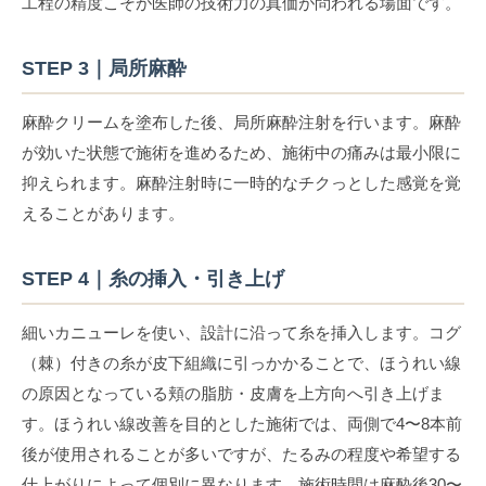
工程の精度こそが医師の技術力の真価が問われる場面です。
STEP 3｜局所麻酔
麻酔クリームを塗布した後、局所麻酔注射を行います。麻酔
が効いた状態で施術を進めるため、施術中の痛みは最小限に
抑えられます。麻酔注射時に一時的なチクっとした感覚を覚
えることがあります。
STEP 4｜糸の挿入・引き上げ
細いカニューレを使い、設計に沿って糸を挿入します。コグ
（棘）付きの糸が皮下組織に引っかかることで、ほうれい線
の原因となっている頬の脂肪・皮膚を上方向へ引き上げま
す。ほうれい線改善を目的とした施術では、両側で4〜8本前
後が使用されることが多いですが、たるみの程度や希望する
仕上がりによって個別に異なります。施術時間は麻酔後30〜