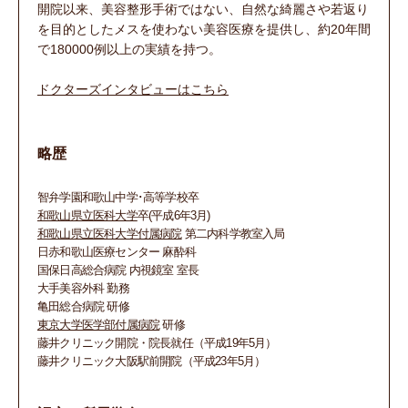
開院以来、美容整形手術ではない、自然な綺麗さや若返り
を目的としたメスを使わない美容医療を提供し、約20年間
で180000例以上の実績を持つ。
ドクターズインタビューはこちら
略歴
智弁学園和歌山中学･高等学校卒
和歌山県立医科大学
卒(平成6年3月)
和歌山県立医科大学付属病院
第二内科学教室入局
日赤和歌山医療センター 麻酔科
国保日高総合病院 内視鏡室 室長
大手美容外科 勤務
亀田総合病院 研修
東京大学医学部付属病院
研修
藤井クリニック開院・院長就任（平成19年5月）
藤井クリニック大阪駅前開院（平成23年5月）