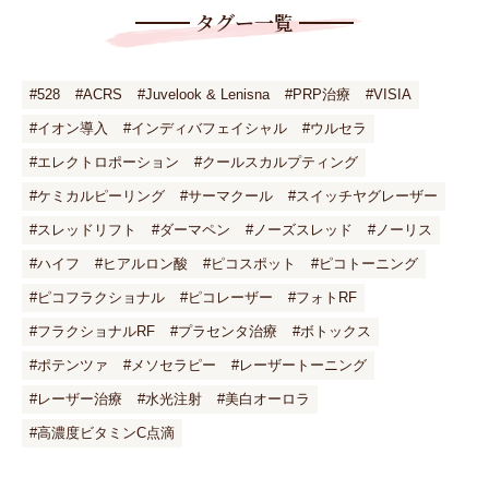
タグー一覧
#528
#ACRS
#Juvelook & Lenisna
#PRP治療
#VISIA
#イオン導入
#インディバフェイシャル
#ウルセラ
#エレクトロポーション
#クールスカルプティング
#ケミカルピーリング
#サーマクール
#スイッチヤグレーザー
#スレッドリフト
#ダーマペン
#ノーズスレッド
#ノーリス
#ハイフ
#ヒアルロン酸
#ピコスポット
#ピコトーニング
#ピコフラクショナル
#ピコレーザー
#フォトRF
#フラクショナルRF
#プラセンタ治療
#ボトックス
#ポテンツァ
#メソセラピー
#レーザートーニング
#レーザー治療
#水光注射
#美白オーロラ
#高濃度ビタミンC点滴