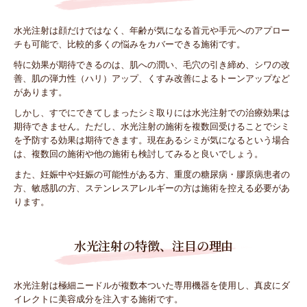
水光注射は顔だけではなく、年齢が気になる首元や手元へのアプロー
チも可能で、比較的多くの悩みをカバーできる施術です。
特に効果が期待できるのは、肌への潤い、毛穴の引き締め、シワの改
善、肌の弾力性（ハリ）アップ、くすみ改善によるトーンアップなど
があります。
しかし、すでにできてしまったシミ取りには水光注射での治療効果は
期待できません。ただし、水光注射の施術を複数回受けることでシミ
を予防する効果は期待できます。現在あるシミが気になるという場合
は、複数回の施術や他の施術も検討してみると良いでしょう。
また、妊娠中や妊娠の可能性がある方、重度の糖尿病・膠原病患者の
方、敏感肌の方、ステンレスアレルギーの方は施術を控える必要があ
ります。
水光注射の特徴、注目の理由
水光注射は極細ニードルが複数本ついた専用機器を使用し、真皮にダ
イレクトに美容成分を注入する施術です。