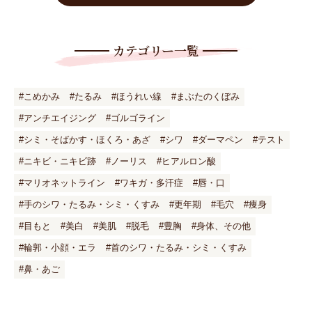
カテゴリー一覧
#こめかみ
#たるみ
#ほうれい線
#まぶたのくぼみ
#アンチエイジング
#ゴルゴライン
#シミ・そばかす・ほくろ・あざ
#シワ
#ダーマペン
#テスト
#ニキビ・ニキビ跡
#ノーリス
#ヒアルロン酸
#マリオネットライン
#ワキガ・多汗症
#唇・口
#手のシワ・たるみ・シミ・くすみ
#更年期
#毛穴
#痩身
#目もと
#美白
#美肌
#脱毛
#豊胸
#身体、その他
#輪郭・小顔・エラ
#首のシワ・たるみ・シミ・くすみ
#鼻・あご