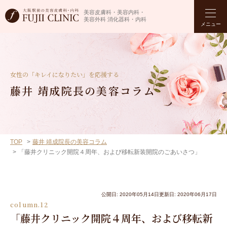
美容皮膚科・美容内科・
美容外科 消化器科・内科
メニュー
女性の「キレイになりたい」を応援する
藤井 靖成院長の美容コラム
TOP
藤井 靖成院長の美容コラム
「藤井クリニック開院４周年、および移転新装開院のごあいさつ」
公開日: 2020年05月14日
更新日: 2020年06月17日
column.12
「藤井クリニック開院４周年、および移転新