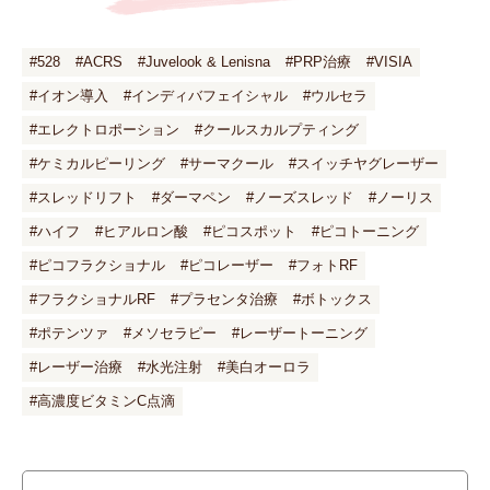
#528
#ACRS
#Juvelook & Lenisna
#PRP治療
#VISIA
#イオン導入
#インディバフェイシャル
#ウルセラ
#エレクトロポーション
#クールスカルプティング
#ケミカルピーリング
#サーマクール
#スイッチヤグレーザー
#スレッドリフト
#ダーマペン
#ノーズスレッド
#ノーリス
#ハイフ
#ヒアルロン酸
#ピコスポット
#ピコトーニング
#ピコフラクショナル
#ピコレーザー
#フォトRF
#フラクショナルRF
#プラセンタ治療
#ボトックス
#ポテンツァ
#メソセラピー
#レーザートーニング
#レーザー治療
#水光注射
#美白オーロラ
#高濃度ビタミンC点滴