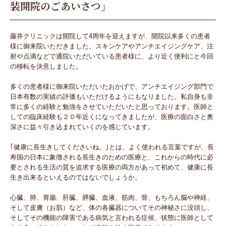
装開院のごあいさつ」
藤井クリニックは開院して4周年を迎えますが、開院以来多くの患者
様に御来院いただきました。スキンケアやアンチエイジングケア、注
射や点滴などで通院いただいている患者様に、より近く便利にと今回
の移転を決意しました。
多くの患者様に御来院いただいたおかげで、アンチエイジング部門で
日本有数の実績の評価もいただけるようにもなりました。私自身も非
常に多くの経験と勉強をさせていただいたと思っております。医師と
しての臨床経験も２０年近くになってきましたが、医療の面白さと奥
深さに益々引き込まれていくのを感じています。
｢健康に長生きしてくださいね。｣とは、よく使われる言葉ですが、長
寿国の日本に象徴される長生きのための医療と、これからの時代に必
要とされる生活の質を追求する医療の両方があって初めて、健康に長
生き出来るといえるのではないでしょうか。
心臓、肺、胃腸、肝臓、膵臓、血液、筋肉、骨、もちろん脳や神経、
そして皮膚（お肌）など、体の各臓器についてその神秘さに没頭し、
そしてその機能の障害である病気と言われる症候、状態に医師として