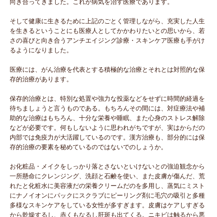
向き合ってきました。これが病気を治す医療であります。
そして健康に生きるために上記のごとく管理しながら、充実した人生
を生きるということにも医療人としてかかわりたいとの思いから、若
さの喜びと向き合うアンチエイジング診療・スキンケア医療も手がけ
るようになりました。
医療には、がん治療を代表とする積極的な治療とそれとは対照的な保
存的治療があります。
保存的治療とは、特別な処置や強力な投薬などをせずに時間的経過を
待ちましょうと言うものである。もちろんその間には、対症療法や補
助的な治療はもちろん、十分な栄養や睡眠、また心身のストレス解除
などが必要です。何もしないように思われがちですが、実はからだの
内部では免疫力が大活躍しているのです。漢方治療も、部分的には保
存的治療の要素を秘めているのではないでのしょうか。
お化粧品・メイクをしっかり落とさないといけないとの強迫観念から
一所懸命にクレンジング、洗顔と石鹸を使い、また皮膚が傷んだ、荒
れたと化粧水に美容液だの栄養クリームだのを多用し、蒸気にミスト
にナノイオンにパックにスクラブにピーリング剤に毛穴の吸引と多種
多様なスキンケアをしている女性が多すぎます。皮膚はケアしすぎる
から乾燥するし、赤くもなるし肝斑も出てくる。ニキビは触るから悪