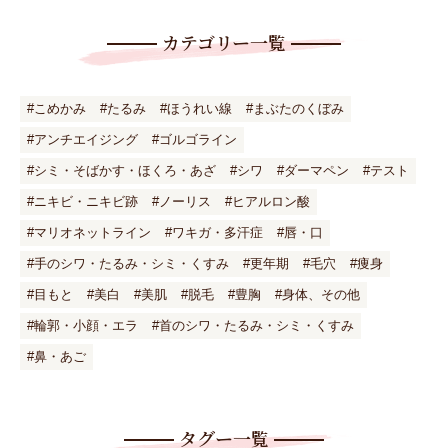
カテゴリー一覧
#こめかみ
#たるみ
#ほうれい線
#まぶたのくぼみ
#アンチエイジング
#ゴルゴライン
#シミ・そばかす・ほくろ・あざ
#シワ
#ダーマペン
#テスト
#ニキビ・ニキビ跡
#ノーリス
#ヒアルロン酸
#マリオネットライン
#ワキガ・多汗症
#唇・口
#手のシワ・たるみ・シミ・くすみ
#更年期
#毛穴
#痩身
#目もと
#美白
#美肌
#脱毛
#豊胸
#身体、その他
#輪郭・小顔・エラ
#首のシワ・たるみ・シミ・くすみ
#鼻・あご
タグー一覧