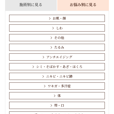
施術別に見る
お悩み別に見る
お肌・顔
ACRS
POTENZA ポテンツァ
しわ
PQXピコレーザー
その他
イオン導入
たるみ
アンチエイジング
ウルセラリフト
シミ・そばかす・あざ・ほくろ
ウルトラセルQ＋・HIFU
ウルトラフォーマー・HIFU
ニキビ・ニキビ跡
エレクトロポレーション
ワキガ・多汗症
クールスカルプティング
体
スレッドリフト
唇・口