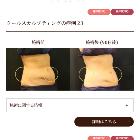
レーザートーニング
梅田院対応
神戸院対応
多血小板血漿治療（PRP）
クールスカルプティングの症例 23
水光注射
潤い美肌専用ヒアルロン酸
施術前
施術後 (90日後)
美白オーロラプロ・美白オーロラ
高濃度ビタミンC点滴
施術に関する情報
詳細はこちら
梅田院対応
神戸院対応