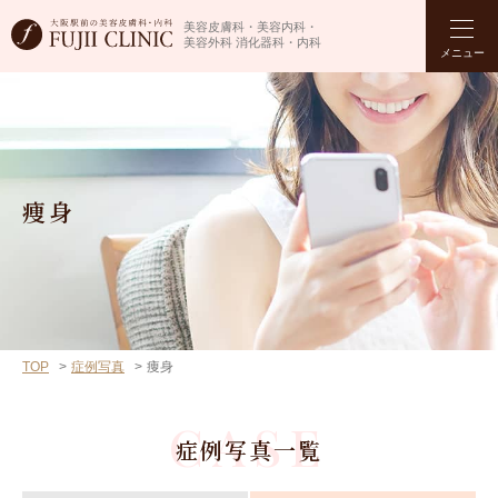
美容皮膚科・美容内科・
美容外科 消化器科・内科
メニュー
痩身
TOP
症例写真
痩身
CASE
症例写真一覧