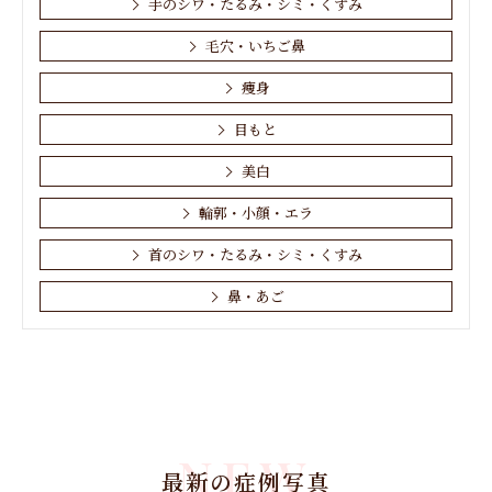
手のシワ・たるみ・シミ・くすみ
ダーマペン
ノーズ(鼻)アップスレッドリフト
毛穴・いちご鼻
ノーリス
痩身
ハイドラフェイシャル
目もと
ヒアルロン酸注入
美白
輪郭・小顔・エラ
ピコウェイ
首のシワ・たるみ・シミ・くすみ
フラクショナル
ベビーコラーゲン(Ⅲ型コラーゲン)注入
鼻・あご
ボトックス
ミラノリピール
リジュビュー
NEW
リフトアップサーマクールFLX
最新の症例写真