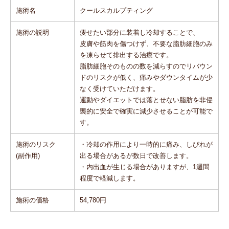
施術名
クールスカルプティング
施術の説明
痩せたい部分に装着し冷却することで、
皮膚や筋肉を傷つけず、不要な脂肪細胞のみ
を凍らせて排出する治療です。
脂肪細胞そのものの数を減らすのでリバウン
ドのリスクが低く、痛みやダウンタイムが少
なく受けていただけます。
運動やダイエットでは落とせない脂肪を非侵
襲的に安全で確実に減少させることが可能で
す。
施術のリスク
・冷却の作用により一時的に痛み、しびれが
(副作用)
出る場合があるが数日で改善します。
・内出血が生じる場合がありますが、1週間
程度で軽減します。
施術の価格
54,780円