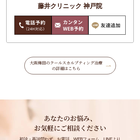
藤井クリニック 神戸院
唇・口
手のシワ・たるみ・シミ・くすみ
毛穴・いちご鼻
痩身
目もと
大阪梅田のクールスカルプティング治療
の詳細はこちら
美白
輪郭・小顔・エラ
首のシワ・たるみ・シミ・くすみ
鼻・あご
あなたのお悩み、
お気軽にご相談ください
初診・再診問わず、お電話、WEBフォーム、LINEより