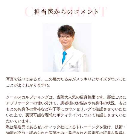
COMMENT
担当医からのコメント
写真で並べてみると、二の腕のたるみがスッキりとサイズダウンした
ことがよくわかりますね。
クールスカルプティングは、当院大人気の痩身施術です。部位ごとに
アプリケーターの使い分けて、患者様のお悩みやお身体の状況、もと
もとのお身体の骨格などを丁寧にカウンセリングで確認させていただ
いた上で、実現可能な理想なボディラインについてお話しさせていた
だいています。
私は製造元であるゼルティック社によるトレーニングを受け、技術・
知識が充分に認められた医師のみに発行される認定医の証書を取得し