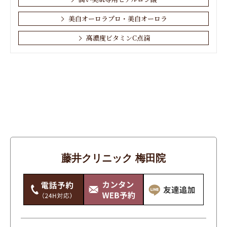
美白オーロラプロ・美白オーロラ
高濃度ビタミンC点滴
お肌・顔
しわ
その他
たるみ
アンチエイジング
藤井クリニック 梅田院
シミ・そばかす・あざ・ほくろ
ニキビ・ニキビ跡
ワキガ・多汗症
体