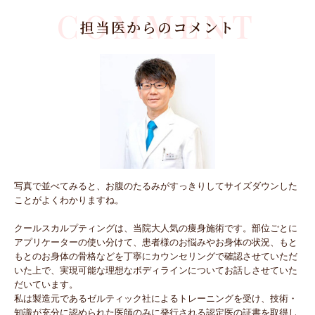
COMMENT
担当医からのコメント
写真で並べてみると、お腹のたるみがすっきりしてサイズダウンした
ことがよくわかりますね。
クールスカルプティングは、当院大人気の痩身施術です。部位ごとに
アプリケーターの使い分けて、患者様のお悩みやお身体の状況、もと
もとのお身体の骨格などを丁寧にカウンセリングで確認させていただ
いた上で、実現可能な理想なボディラインについてお話しさせていた
だいています。
私は製造元であるゼルティック社によるトレーニングを受け、技術・
知識が充分に認められた医師のみに発行される認定医の証書を取得し