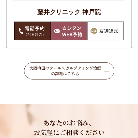
体
藤井クリニック 神戸院
唇・口
手のシワ・たるみ・シミ・くすみ
毛穴・いちご鼻
痩身
目もと
大阪梅田のクールスカルプティング治療
の詳細はこちら
美白
輪郭・小顔・エラ
首のシワ・たるみ・シミ・くすみ
鼻・あご
あなたのお悩み、
お気軽にご相談ください