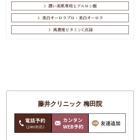
潤い美肌専用ヒアルロン酸
美白オーロラプロ・美白オーロラ
高濃度ビタミンC点滴
お肌・顔
しわ
その他
たるみ
アンチエイジング
藤井クリニック 梅田院
シミ・そばかす・あざ・ほくろ
ニキビ・ニキビ跡
ワキガ・多汗症