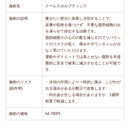
施術名
クールスカルプティング
施術の説明
痩せたい部分に装着し冷却することで、
皮膚や筋肉を傷つけず、不要な脂肪細胞のみ
を凍らせて排出する治療です。
脂肪細胞そのものの数を減らすのでリバウン
ドのリスクが低く、痛みやダウンタイムが少
なく受けていただけます。
運動やダイエットでは落とせない脂肪を非侵
襲的に安全で確実に減少させることが可能で
す。
施術のリスク
・冷却の作用により一時的に痛み、しびれが
(副作用)
出る場合があるが数日で改善します。
・内出血が生じる場合がありますが、1週間
程度で軽減します。
施術の価格
54,780円