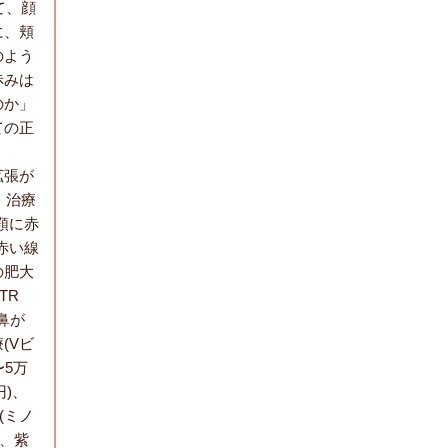
て、顔
に、頬
のよう
赤みは
のか」
ての正
拡張が
、治療
顎に赤
赤い線
の肥大
TR
鼻が
(Vビ
5万
円)、
(ミノ
、紫