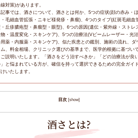
外線対策)があります。
本記事では、酒さについて、酒さとは何か、5つの症状(顔の赤み・
り・毛細血管拡張・ニキビ様発疹・鼻瘤)、4つのタイプ(紅斑毛細血
型・丘疹膿疱型・鼻瘤型・眼型)、6つの原因(遺伝・紫外線・ストレ
激物・温度変化・スキンケア)、5つの治療法(Vビームレーザー・光
外用薬・内服薬・スキンケア)、似た疾患との鑑別、施術の流れ、ダ
イム、料金相場、クリニック選びの基準まで、医学的根拠に基づい
くご説明いたします。「酒さをどう治すべきか」「どの治療法が良
か」と悩まれている方が、確信を持って選択できるための完全ガイ
届けいたします。
目次
[
show
]
酒さとは?