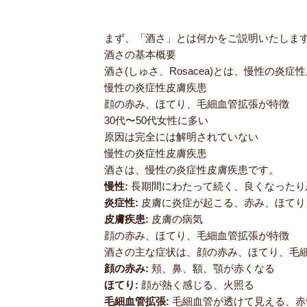
まず、「酒さ」とは何かをご説明いたしま
酒さの基本概要
酒さ(しゅさ、Rosacea)とは、慢性の炎
慢性の炎症性皮膚疾患
顔の赤み、ほてり、毛細血管拡張が特徴
30代〜50代女性に多い
原因は完全には解明されていない
慢性の炎症性皮膚疾患
酒さは、慢性の炎症性皮膚疾患です。
慢性:
長期間にわたって続く、良くなったり
炎症性:
皮膚に炎症が起こる、赤み、ほてり
皮膚疾患:
皮膚の病気
顔の赤み、ほてり、毛細血管拡張が特徴
酒さの主な症状は、顔の赤み、ほてり、毛
顔の赤み:
頬、鼻、額、顎が赤くなる
ほてり:
顔が熱く感じる、火照る
毛細血管拡張:
毛細血管が透けて見える、赤