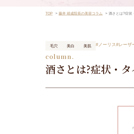
TOP
藤井 靖成院長の美容コラム
酒さとは?症状
#ノーリス
#レーザ
毛穴
美白
美肌
column.
酒さとは?症状・タ