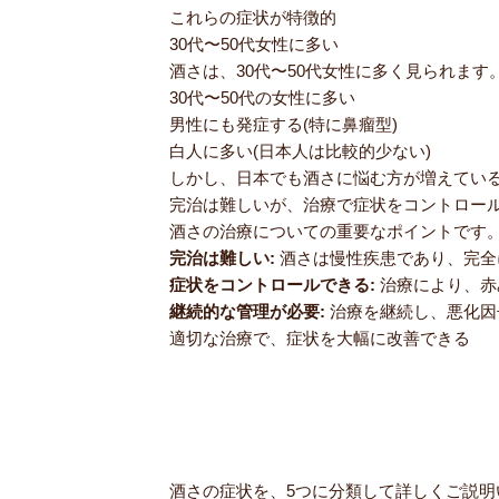
これらの症状が特徴的
30代〜50代女性に多い
酒さは、30代〜50代女性に多く見られます
30代〜50代の女性に多い
男性にも発症する(特に鼻瘤型)
白人に多い(日本人は比較的少ない)
しかし、日本でも酒さに悩む方が増えてい
完治は難しいが、治療で症状をコントロー
酒さの治療についての重要なポイントです
完治は難しい:
酒さは慢性疾患であり、完全
症状をコントロールできる:
治療により、赤
継続的な管理が必要:
治療を継続し、悪化因
適切な治療で、症状を大幅に改善できる
酒さの症状を、5つに分類して詳しくご説明