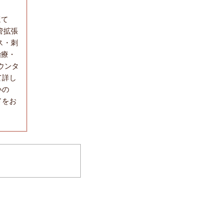
ほて
管拡張
ス・刺
治療・
ウンタ
て詳し
いの
ドをお