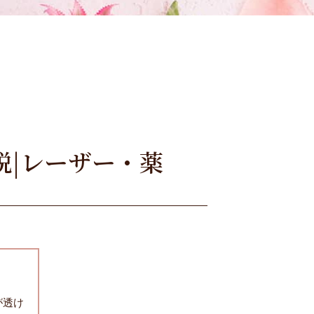
説|レーザー・薬
が透け