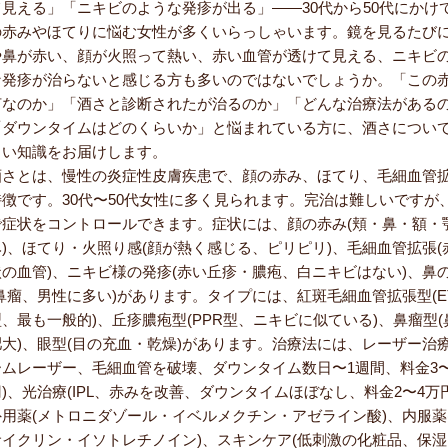
て見える」「ニキビのような発疹が出る」――30代から50代にかけ
の赤みやほてりに悩む女性が多くいらっしゃいます。鏡を見るたび
や鼻が赤い、顔が火照って熱い、赤い血管が透けて見える、ニキビ
な発疹が治らないと感じる方も多いのではないでしょうか。「この
何なのか」「酒さと診断されたが治るのか」「どんな治療法がある
「ダウンタイムはどのくらいか」と悩まれている方に、酒さについ
しい知識をお届けします。
酒さとは、慢性の炎症性皮膚疾患で、顔の赤み、ほてり、毛細血管
特徴です。30代〜50代女性に多く見られます。完治は難しいですが
で症状をコントロールできます。症状には、顔の赤み(頬・鼻・額・
み)、ほてり・火照り感(顔が熱く感じる、ピリピリ)、毛細血管拡張(
状の血管)、ニキビ様の発疹(赤い丘疹・膿疱、白ニキビはない)、鼻
(鼻瘤、男性に多い)があります。タイプには、紅斑毛細血管拡張型(E
、最も一般的)、丘疹膿疱型(PPR型、ニキビに似ている)、鼻瘤型(
肥大)、眼型(目の充血・乾燥)があります。治療法には、レーザー治療
ームレーザー、毛細血管を破壊、ダウンタイム数日〜1週間、料金3〜
)、光治療(IPL、赤みを改善、ダウンタイムほぼなし、料金2〜4万
外用薬(メトロニダゾール・イベルメクチン・アゼライン酸)、内服薬
サイクリン・イソトレチノイン)、スキンケア(低刺激の化粧品、保湿