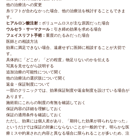
他の治療法への変更
糸リフトが合わなかった場合、他の治療法を検討することもできま
す。
ヒアルロン酸注射：
ボリュームロスが主な原因だった場合
ウルセラ・サーマクール：
引き締め効果を求める場合
フェイスリフト手術：
重度のたるみだった場合
医師との相談方法
効果に満足できない場合、遠慮せずに医師に相談することが大切で
す。
具体的に「どこが」「どの程度」物足りないのかを伝える
写真を見せながら説明する
追加治療の可能性について聞く
他の治療法の選択肢について聞く
返金・保証制度について
一部のクリニックでは、効果保証制度や返金制度を設けている場合が
あります。
施術前にこれらの制度の有無を確認しておく
保証内容の詳細を理解しておく
保証の適用条件を確認しておく
ただし、効果には個人差があり、「期待した効果が得られなかった」
というだけでは保証の対象にならないことが一般的です。明らかな医
療ミスや約束された内容と異なる場合に限られることが多いため、注