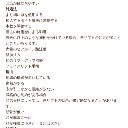
凹凸が目立ちやすい
対処法
より細い糸を使用する
挿入する深さを慎重に調整する
本数を調整する
過去の施術歴による影響
過去に以下のような施術を受けている場合、糸リフトの効果が出にく
いことがあります。
大量のヒアルロン酸注射
脂肪注入
他のリフトアップ治療
フェイスリフト手術
理由
組織の構造が変化している
癒着がある
糸が引っかかる組織が少ない
骨格的な制約がある場合
顔の骨格によっては、糸リフトの効果が限定的になることがありま
す。
頬骨が低い
顔が非常に平坦
顎が極端に小さい、または大きい