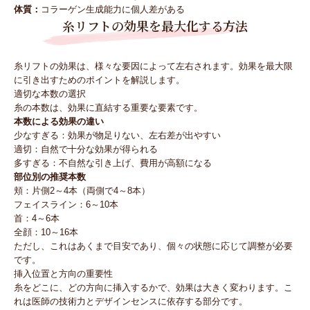
体質：
コラーゲン生成能力に個人差がある
糸リフトの効果を最大化する方法
糸リフトの効果は、様々な要因によって左右されます。効果を最大限
に引き出すためのポイントを解説します。
適切な本数の選択
糸の本数は、効果に直結する重要な要素です。
本数による効果の違い
少なすぎる：効果が物足りない、左右差が出やすい
適切：自然で十分な効果が得られる
多すぎる：不自然な引き上げ、費用が高額になる
部位別の推奨本数
頬：片側2～4本（両側で4～8本）
フェイスライン：6～10本
首：4～6本
全顔：10～16本
ただし、これはあくまで目安であり、個々の状態に応じて調整が必要
です。
挿入位置と方向の重要性
糸をどこに、どの方向に挿入するかで、効果は大きく変わります。こ
れは医師の技術力とデザインセンスに依存する部分です。