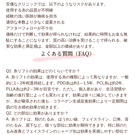
安価なクリニックでは、以下のようなリスクがあります。
使用する糸の品質が不明確
経験の浅い医師が施術を担当
適切な本数より少なく提案される
アフターフォローが不十分
価格だけで判断して効果が得られなければ、結果的に時間もお金も無
駄にすることになります。質の高い治療を受けることで得られる、確
実な効果と満足感は、金額以上の価値があります。
よくある質問（FAQ）
Q1. 糸リフトの効果はどのくらいですか？
A. 糸リフトの効果は、使用する糸の種類によって異なりますが、一般
的に1～2年程度持続します。PDO糸は約1～1.5年、PCL糸は約2年、
PLLA糸は約2～3年が目安です。ただし、個人差があり、生活習慣や
加齢の進行度によっても変わります。効果は徐々に減少していきます
が、糸が吸収された後も、コラーゲン生成促進効果により一定期間は
肌の引き締め効果が続きます。
Q2. どの部位に効果がありますか？
A. 糸リフトは、頬のたるみ、ほうれい線、フェイスライン、口角、首
のたるみ、眉下など、様々な部位に効果が期待できます。特に頬のた
るみ改善とフェイスラインのシャープ化は効果を実感しやすい部位で