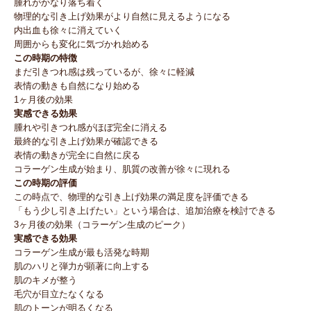
腫れがかなり落ち着く
物理的な引き上げ効果がより自然に見えるようになる
内出血も徐々に消えていく
周囲からも変化に気づかれ始める
この時期の特徴
まだ引きつれ感は残っているが、徐々に軽減
表情の動きも自然になり始める
1ヶ月後の効果
実感できる効果
腫れや引きつれ感がほぼ完全に消える
最終的な引き上げ効果が確認できる
表情の動きが完全に自然に戻る
コラーゲン生成が始まり、肌質の改善が徐々に現れる
この時期の評価
この時点で、物理的な引き上げ効果の満足度を評価できる
「もう少し引き上げたい」という場合は、追加治療を検討できる
3ヶ月後の効果（コラーゲン生成のピーク）
実感できる効果
コラーゲン生成が最も活発な時期
肌のハリと弾力が顕著に向上する
肌のキメが整う
毛穴が目立たなくなる
肌のトーンが明るくなる