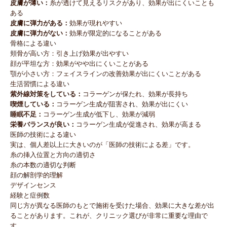
皮膚が薄い：
糸が透けて見えるリスクがあり、効果が出にくいことも
ある
皮膚に弾力がある：
効果が現れやすい
皮膚に弾力がない：
効果が限定的になることがある
骨格による違い
頬骨が高い方：引き上げ効果が出やすい
顔が平坦な方：効果がやや出にくいことがある
顎が小さい方：フェイスラインの改善効果が出にくいことがある
生活習慣による違い
紫外線対策をしている：
コラーゲンが保たれ、効果が長持ち
喫煙している：
コラーゲン生成が阻害され、効果が出にくい
睡眠不足：
コラーゲン生成が低下し、効果が減弱
栄養バランスが良い：
コラーゲン生成が促進され、効果が高まる
医師の技術による違い
実は、個人差以上に大きいのが「医師の技術による差」です。
糸の挿入位置と方向の適切さ
糸の本数の適切な判断
顔の解剖学的理解
デザインセンス
経験と症例数
同じ方が異なる医師のもとで施術を受けた場合、効果に大きな差が出
ることがあります。これが、クリニック選びが非常に重要な理由で
す。