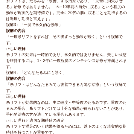
糸リフトは、たるみを「改善」する治療であり、「完全に消失させ
る」治療ではありません。「5～10年前の自分に戻る」という程度の
効果が現実的な期待値です。完全に20代の肌に戻ることを期待するの
は過度な期待と言えます。
誤解3：「一度で永久的な効果」
誤解の内容
「一度糸リフトをすれば、その後ずっと効果が続く」という誤解で
す。
正しい理解
糸リフトの効果は一時的であり、永久的ではありません。美しい状態
を維持するには、1～2年に一度程度のメンテナンス治療が推奨されま
す。
誤解4：「どんなたるみにも効く」
誤解の内容
「糸リフトはどんなたるみでも改善できる万能な治療」という誤解で
す。
正しい理解
糸リフトが効果的なのは、主に軽度～中等度のたるみです。重度のた
るみの場合、糸リフトだけでは十分な効果が得られないことがあり、
手術的治療の方が適している場合もあります。
正しい理解と適切な期待値の設定
糸リフトで満足のいく結果を得るためには、以下のような現実的な期
待値を持つことが重要です。