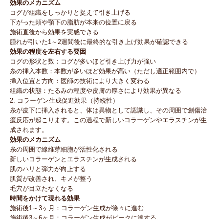
効果のメカニズム
コグが組織をしっかりと捉えて引き上げる
下がった頬や顎下の脂肪が本来の位置に戻る
施術直後から効果を実感できる
腫れが引いた1～2週間後に最終的な引き上げ効果が確認できる
効果の程度を左右する要因
コグの形状と数：コグが多いほど引き上げ力が強い
糸の挿入本数：本数が多いほど効果が高い（ただし適正範囲内で）
挿入位置と方向：医師の技術により大きく変わる
組織の状態：たるみの程度や皮膚の厚さにより効果が異なる
2. コラーゲン生成促進効果（持続性）
糸が皮下に挿入されると、体は異物として認識し、その周囲で創傷治
癒反応が起こります。この過程で新しいコラーゲンやエラスチンが生
成されます。
効果のメカニズム
糸の周囲で線維芽細胞が活性化される
新しいコラーゲンとエラスチンが生成される
肌のハリと弾力が向上する
肌質が改善され、キメが整う
毛穴が目立たなくなる
時間をかけて現れる効果
施術後1～3ヶ月：コラーゲン生成が徐々に進む
施術後3～6ヶ月：コラーゲン生成がピークに達する