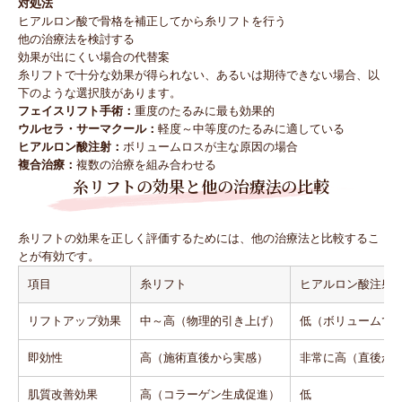
対処法
ヒアルロン酸で骨格を補正してから糸リフトを行う
他の治療法を検討する
効果が出にくい場合の代替案
糸リフトで十分な効果が得られない、あるいは期待できない場合、以
下のような選択肢があります。
フェイスリフト手術：
重度のたるみに最も効果的
ウルセラ・サーマクール：
軽度～中等度のたるみに適している
ヒアルロン酸注射：
ボリュームロスが主な原因の場合
複合治療：
複数の治療を組み合わせる
糸リフトの効果と他の治療法の比較
糸リフトの効果を正しく評価するためには、他の治療法と比較するこ
とが有効です。
項目
糸リフト
ヒアルロン酸注射
リフトアップ効果
中～高（物理的引き上げ）
低（ボリュームで
即効性
高（施術直後から実感）
非常に高（直後か
肌質改善効果
高（コラーゲン生成促進）
低