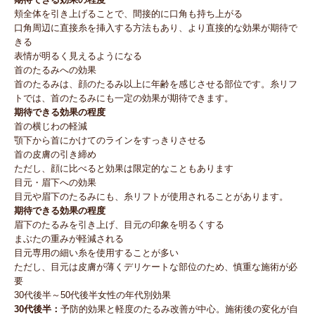
頬全体を引き上げることで、間接的に口角も持ち上がる
口角周辺に直接糸を挿入する方法もあり、より直接的な効果が期待で
きる
表情が明るく見えるようになる
首のたるみへの効果
首のたるみは、顔のたるみ以上に年齢を感じさせる部位です。糸リフ
トでは、首のたるみにも一定の効果が期待できます。
期待できる効果の程度
首の横じわの軽減
顎下から首にかけてのラインをすっきりさせる
首の皮膚の引き締め
ただし、顔に比べると効果は限定的なこともあります
目元・眉下への効果
目元や眉下のたるみにも、糸リフトが使用されることがあります。
期待できる効果の程度
眉下のたるみを引き上げ、目元の印象を明るくする
まぶたの重みが軽減される
目元専用の細い糸を使用することが多い
ただし、目元は皮膚が薄くデリケートな部位のため、慎重な施術が必
要
30代後半～50代後半女性の年代別効果
30代後半：
予防的効果と軽度のたるみ改善が中心。施術後の変化が自