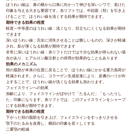
ほうれい線は、鼻の横から口角に向かって伸びる深いシワで、老けた
印象を与える大きな要因です。糸リフトでは、中顔面（頬）を引き上
げることで、ほうれい線を浅くする効果が期待できます。
期待できる効果の程度
軽度～中等度のほうれい線：浅くなり、目立ちにくくなる効果が期待
できます
深いほうれい線：完全に消失させることは難しいものの、深さが軽減
され、影が薄くなる効果が期待できます
非常に深いほうれい線：糸リフトだけでは十分な効果が得られない場
合があり、ヒアルロン酸注射との併用が効果的なこともあります
効果のメカニズム
頬の脂肪が本来の位置に戻ることで、ほうれい線にかかる重力負荷が
軽減されます。さらに、コラーゲン生成促進により、皮膚のハリが向
上することで、ほうれい線が浅くなる効果も加わります。
フェイスラインへの効果
加齢により、フェイスラインがぼやけて「たるんだ」「もったりし
た」印象になります。糸リフトでは、このフェイスラインをシャープ
にする効果が期待できます。
期待できる効果の程度
下がった頬の脂肪を引き上げ、フェイスラインをすっきりさせる
顎下のたるみを改善し、横顔の印象を若々しくする
二重顎の軽減