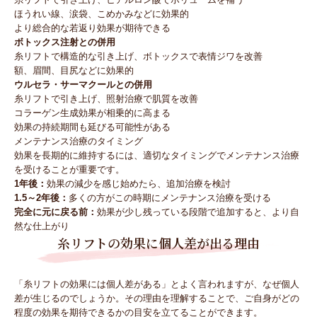
ほうれい線、涙袋、こめかみなどに効果的
より総合的な若返り効果が期待できる
ボトックス注射との併用
糸リフトで構造的な引き上げ、ボトックスで表情ジワを改善
額、眉間、目尻などに効果的
ウルセラ・サーマクールとの併用
糸リフトで引き上げ、照射治療で肌質を改善
コラーゲン生成効果が相乗的に高まる
効果の持続期間も延びる可能性がある
メンテナンス治療のタイミング
効果を長期的に維持するには、適切なタイミングでメンテナンス治療
を受けることが重要です。
1年後：
効果の減少を感じ始めたら、追加治療を検討
1.5～2年後：
多くの方がこの時期にメンテナンス治療を受ける
完全に元に戻る前：
効果が少し残っている段階で追加すると、より自
然な仕上がり
糸リフトの効果に個人差が出る理由
「糸リフトの効果には個人差がある」とよく言われますが、なぜ個人
差が生じるのでしょうか。その理由を理解することで、ご自身がどの
程度の効果を期待できるかの目安を立てることができます。