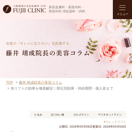
美容皮膚科・美容内科・
美容外科 消化器科・内科
メニュー
女性の「キレイになりたい」を応援する
藤井 靖成院長の美容コラム
TOP
藤井 靖成院長の美容コラム
糸リフトの効果を徹底解説｜部位別効果・持続期間・個人差まで
たるみ
ほうれい線
ゴルゴライン
マリオネットライン
#スレッドリフト
公開日: 2026年05月09日
更新日: 2026年05月04日