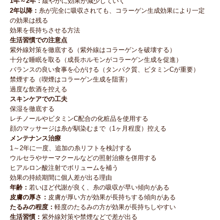
1年～2年：
緩やかに効果が減少していく
2年以降：
糸が完全に吸収されても、コラーゲン生成効果により一定
の効果は残る
効果を長持ちさせる方法
生活習慣での注意点
紫外線対策を徹底する（紫外線はコラーゲンを破壊する）
十分な睡眠を取る（成長ホルモンがコラーゲン生成を促進）
バランスの良い食事を心がける（タンパク質、ビタミンCが重要）
禁煙する（喫煙はコラーゲン生成を阻害）
過度な飲酒を控える
スキンケアでの工夫
保湿を徹底する
レチノールやビタミンC配合の化粧品を使用する
顔のマッサージは糸が馴染むまで（1ヶ月程度）控える
メンテナンス治療
1～2年に一度、追加の糸リフトを検討する
ウルセラやサーマクールなどの照射治療を併用する
ヒアルロン酸注射でボリュームを補う
効果の持続期間に個人差が出る理由
年齢：
若いほど代謝が良く、糸の吸収が早い傾向がある
皮膚の厚さ：
皮膚が厚い方が効果が長持ちする傾向がある
たるみの程度：
軽度のたるみの方が効果が長持ちしやすい
生活習慣：
紫外線対策や禁煙などで差が出る