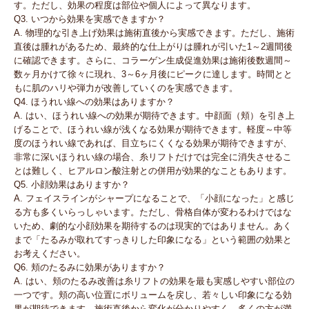
す。ただし、効果の程度は部位や個人によって異なります。
Q3. いつから効果を実感できますか？
A. 物理的な引き上げ効果は施術直後から実感できます。ただし、施術
直後は腫れがあるため、最終的な仕上がりは腫れが引いた1～2週間後
に確認できます。さらに、コラーゲン生成促進効果は施術後数週間～
数ヶ月かけて徐々に現れ、3～6ヶ月後にピークに達します。時間とと
もに肌のハリや弾力が改善していくのを実感できます。
Q4. ほうれい線への効果はありますか？
A. はい、ほうれい線への効果が期待できます。中顔面（頬）を引き上
げることで、ほうれい線が浅くなる効果が期待できます。軽度～中等
度のほうれい線であれば、目立ちにくくなる効果が期待できますが、
非常に深いほうれい線の場合、糸リフトだけでは完全に消失させるこ
とは難しく、ヒアルロン酸注射との併用が効果的なこともあります。
Q5. 小顔効果はありますか？
A. フェイスラインがシャープになることで、「小顔になった」と感じ
る方も多くいらっしゃいます。ただし、骨格自体が変わるわけではな
いため、劇的な小顔効果を期待するのは現実的ではありません。あく
まで「たるみが取れてすっきりした印象になる」という範囲の効果と
お考えください。
Q6. 頬のたるみに効果がありますか？
A. はい、頬のたるみ改善は糸リフトの効果を最も実感しやすい部位の
一つです。頬の高い位置にボリュームを戻し、若々しい印象になる効
果が期待できます。施術直後から変化が分かりやすく、多くの方が満