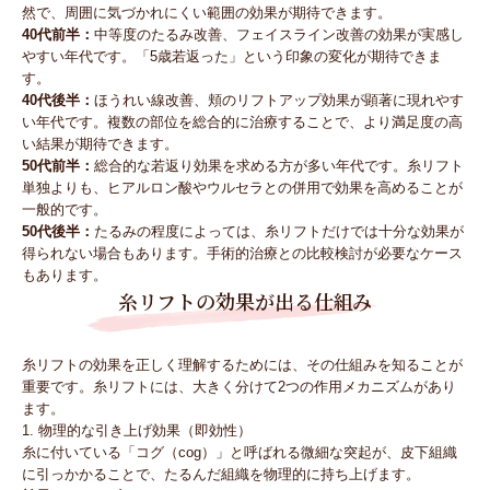
然で、周囲に気づかれにくい範囲の効果が期待できます。
40代前半：
中等度のたるみ改善、フェイスライン改善の効果が実感し
やすい年代です。「5歳若返った」という印象の変化が期待できま
す。
40代後半：
ほうれい線改善、頬のリフトアップ効果が顕著に現れやす
い年代です。複数の部位を総合的に治療することで、より満足度の高
い結果が期待できます。
50代前半：
総合的な若返り効果を求める方が多い年代です。糸リフト
単独よりも、ヒアルロン酸やウルセラとの併用で効果を高めることが
一般的です。
50代後半：
たるみの程度によっては、糸リフトだけでは十分な効果が
得られない場合もあります。手術的治療との比較検討が必要なケース
もあります。
糸リフトの効果が出る仕組み
糸リフトの効果を正しく理解するためには、その仕組みを知ることが
重要です。糸リフトには、大きく分けて2つの作用メカニズムがあり
ます。
1. 物理的な引き上げ効果（即効性）
糸に付いている「コグ（cog）」と呼ばれる微細な突起が、皮下組織
に引っかかることで、たるんだ組織を物理的に持ち上げます。