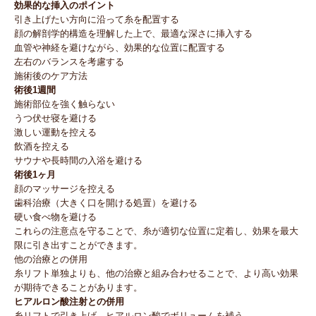
効果的な挿入のポイント
引き上げたい方向に沿って糸を配置する
顔の解剖学的構造を理解した上で、最適な深さに挿入する
血管や神経を避けながら、効果的な位置に配置する
左右のバランスを考慮する
施術後のケア方法
術後1週間
施術部位を強く触らない
うつ伏せ寝を避ける
激しい運動を控える
飲酒を控える
サウナや長時間の入浴を避ける
術後1ヶ月
顔のマッサージを控える
歯科治療（大きく口を開ける処置）を避ける
硬い食べ物を避ける
これらの注意点を守ることで、糸が適切な位置に定着し、効果を最大
限に引き出すことができます。
他の治療との併用
糸リフト単独よりも、他の治療と組み合わせることで、より高い効果
が期待できることがあります。
ヒアルロン酸注射との併用
糸リフトで引き上げ、ヒアルロン酸でボリュームを補う