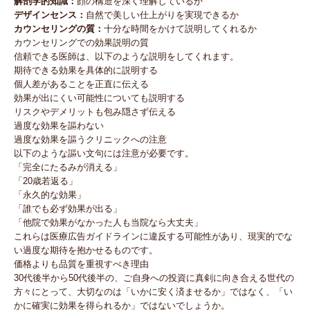
解剖学的知識：
顔の構造を深く理解しているか
デザインセンス：
自然で美しい仕上がりを実現できるか
カウンセリングの質：
十分な時間をかけて説明してくれるか
カウンセリングでの効果説明の質
信頼できる医師は、以下のような説明をしてくれます。
期待できる効果を具体的に説明する
個人差があることを正直に伝える
効果が出にくい可能性についても説明する
リスクやデメリットも包み隠さず伝える
過度な効果を謳わない
過度な効果を謳うクリニックへの注意
以下のような謳い文句には注意が必要です。
「完全にたるみが消える」
「20歳若返る」
「永久的な効果」
「誰でも必ず効果が出る」
「他院で効果がなかった人も当院なら大丈夫」
これらは医療広告ガイドラインに違反する可能性があり、現実的でな
い過度な期待を抱かせるものです。
価格よりも品質を重視すべき理由
30代後半から50代後半の、ご自身への投資に真剣に向き合える世代の
方々にとって、大切なのは「いかに安く済ませるか」ではなく、「い
かに確実に効果を得られるか」ではないでしょうか。