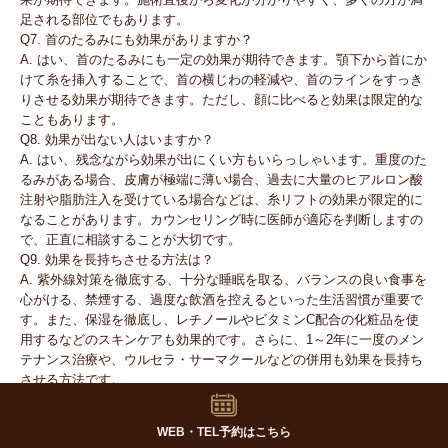
足される部位でもあります。
Q7. 首のたるみにも効果がありますか？
A. はい、首のたるみにも一定の効果が期待できます。顎下から首にか
けて糸を挿入することで、首の横じわの軽減や、首のラインをすっき
りさせる効果が期待できます。ただし、顔に比べると効果は限定的な
こともあります。
Q8. 効果が出ない人はいますか？
A. はい、残念ながら効果が出にくい方もいらっしゃいます。重度のた
るみがある場合、皮膚が極端に薄い場合、過去に大量のヒアルロン酸
注射や脂肪注入を受けている場合などは、糸リフトの効果が限定的に
なることがあります。カウンセリング時に医師が適応を判断しますの
で、正直に相談することが大切です。
Q9. 効果を長持ちさせる方法は？
A. 紫外線対策を徹底する、十分な睡眠を取る、バランスの良い食事を
心がける、禁煙する、過度な飲酒を控えるといった生活習慣が重要で
す。また、保湿を徹底し、レチノールやビタミンC配合の化粧品を使
用するなどのスキンケアも効果的です。さらに、1～2年に一度のメン
テナンス治療や、ウルセラ・サーマクールなどの併用も効果を長持ち
させる方法です。
Q10. 本数を増やすと効果も増えますか？
A. ある程度までは、本数を増やすことで効果も高まります。ただし、
WEB・TEL予約はこちら
適正範囲を超えて過度に本数を増やすと、不自然な引き上げになった