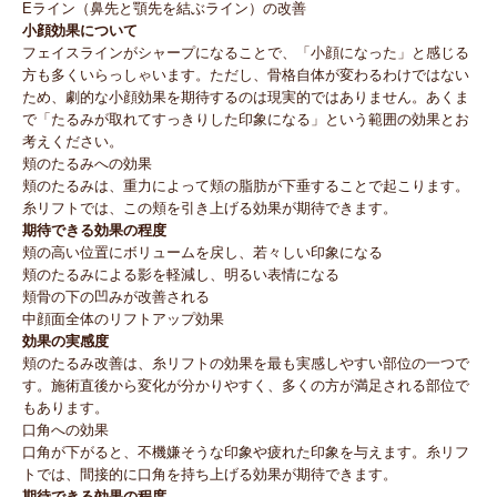
Eライン（鼻先と顎先を結ぶライン）の改善
小顔効果について
フェイスラインがシャープになることで、「小顔になった」と感じる
方も多くいらっしゃいます。ただし、骨格自体が変わるわけではない
ため、劇的な小顔効果を期待するのは現実的ではありません。あくま
で「たるみが取れてすっきりした印象になる」という範囲の効果とお
考えください。
頬のたるみへの効果
頬のたるみは、重力によって頬の脂肪が下垂することで起こります。
糸リフトでは、この頬を引き上げる効果が期待できます。
期待できる効果の程度
頬の高い位置にボリュームを戻し、若々しい印象になる
頬のたるみによる影を軽減し、明るい表情になる
頬骨の下の凹みが改善される
中顔面全体のリフトアップ効果
効果の実感度
頬のたるみ改善は、糸リフトの効果を最も実感しやすい部位の一つで
す。施術直後から変化が分かりやすく、多くの方が満足される部位で
もあります。
口角への効果
口角が下がると、不機嫌そうな印象や疲れた印象を与えます。糸リフ
トでは、間接的に口角を持ち上げる効果が期待できます。
期待できる効果の程度