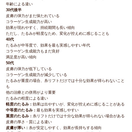
年齢による違い
30代後半
皮膚の弾力がまだ保たれている
コラーゲン生成能力が高い
効果が現れやすく、持続期間も長い傾向
ただし、たるみが軽度なため、変化が控えめに感じることも
40代
たるみが中等度で、効果を最も実感しやすい年代
コラーゲン生成能力もまだ良好
満足度が高い傾向
50代
皮膚の弾力が低下している
コラーゲン生成能力が減少している
たるみが重度の場合、糸リフトだけでは十分な効果が得られないこと
も
他の治療との併用がより重要
たるみの程度による違い
軽度のたるみ：
効果は出やすいが、変化が控えめに感じることがある
中等度のたるみ：
最も効果を実感しやすい
重度のたるみ：
糸リフトだけでは十分な効果が得られない場合がある
皮膚の厚さ・質による違い
皮膚が厚い：
糸が安定しやすく、効果が長持ちする傾向