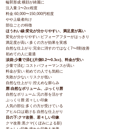
輪郭形成:横顔が綺麗に
注入量:1〜2cc程度
料金:60,000〜150,000円程度
やや上級者向け
部位ごとの特徴
ほうれい線:変化が分かりやすい、満足度が高い
変化が分かりやすい:ビフォーアフターがはっきり
満足度が高い:多くの方が効果を実感
自然な仕上がり:完全に消すのではなく7〜8割改善
初めての人に最適
涙袋:少量で済む(片側0.2〜0.3cc)、料金が安い
少量で済む:コストパフォーマンスが高い
料金が安い:初めての人でも気軽に
失敗が少ない:リスクが低い
自然な仕上がり:控えめな膨らみ
唇:自然なボリューム、ぷっくり唇
自然なボリューム:元の形を活かす
ぷっくり唇:若々しい印象
人気の部位:多くの方が受けている
アヒル口は避ける:自然な仕上がり
目の下:クマ改善、若々しい印象
クマ改善:黒クマ(くぼみによる影)
若々しい印象:疲れた印象を改善