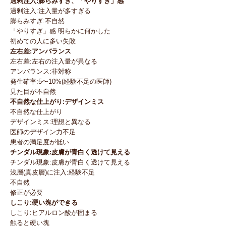
過剰注入:膨らみすぎ、「やりすぎ」感
過剰注入:注入量が多すぎる
膨らみすぎ:不自然
「やりすぎ」感:明らかに何かした
初めての人に多い失敗
左右差:アンバランス
左右差:左右の注入量が異なる
アンバランス:非対称
発生確率:5〜10%(経験不足の医師)
見た目が不自然
不自然な仕上がり:デザインミス
不自然な仕上がり
デザインミス:理想と異なる
医師のデザイン力不足
患者の満足度が低い
チンダル現象:皮膚が青白く透けて見える
チンダル現象:皮膚が青白く透けて見える
浅層(真皮層)に注入:経験不足
不自然
修正が必要
しこり:硬い塊ができる
しこり:ヒアルロン酸が固まる
触ると硬い塊