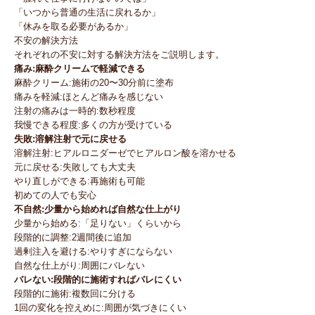
「いつから普通の生活に戻れるか」
「休みを取る必要があるか」
不安の解決方法
それぞれの不安に対する解決方法をご説明します。
痛み:麻酔クリームで軽減できる
麻酔クリーム:施術の20〜30分前に塗布
痛みを軽減:ほとんど痛みを感じない
注射の痛みは一時的:数秒程度
我慢できる程度:多くの方が受けている
失敗:溶解注射で元に戻せる
溶解注射:ヒアルロニダーゼでヒアルロン酸を溶かせる
元に戻せる:失敗しても大丈夫
やり直しができる:再施術も可能
初めての人でも安心
不自然:少量から始めれば自然な仕上がり
少量から始める:「足りない」くらいから
段階的に調整:2週間後に追加
過剰注入を避ける:やりすぎにならない
自然な仕上がり:周囲にバレない
バレない:段階的に施術すればバレにくい
段階的に施術:複数回に分ける
1回の変化を控えめに:周囲が気づきにくい