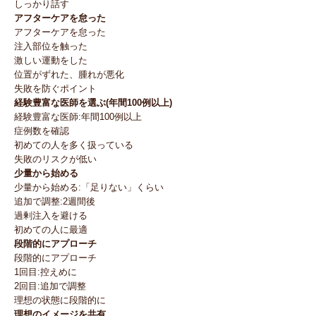
しっかり話す
アフターケアを怠った
アフターケアを怠った
注入部位を触った
激しい運動をした
位置がずれた、腫れが悪化
失敗を防ぐポイント
経験豊富な医師を選ぶ(年間100例以上)
経験豊富な医師:年間100例以上
症例数を確認
初めての人を多く扱っている
失敗のリスクが低い
少量から始める
少量から始める:「足りない」くらい
追加で調整:2週間後
過剰注入を避ける
初めての人に最適
段階的にアプローチ
段階的にアプローチ
1回目:控えめに
2回目:追加で調整
理想の状態に段階的に
理想のイメージを共有