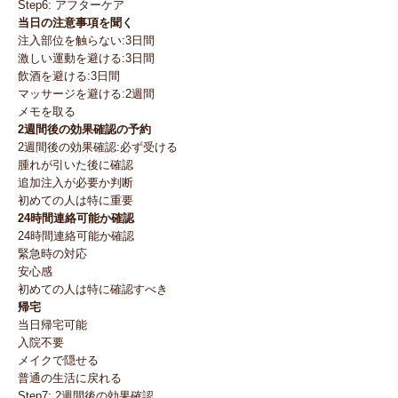
Step6: アフターケア
当日の注意事項を聞く
注入部位を触らない:3日間
激しい運動を避ける:3日間
飲酒を避ける:3日間
マッサージを避ける:2週間
メモを取る
2週間後の効果確認の予約
2週間後の効果確認:必ず受ける
腫れが引いた後に確認
追加注入が必要か判断
初めての人は特に重要
24時間連絡可能か確認
24時間連絡可能か確認
緊急時の対応
安心感
初めての人は特に確認すべき
帰宅
当日帰宅可能
入院不要
メイクで隠せる
普通の生活に戻れる
Step7: 2週間後の効果確認