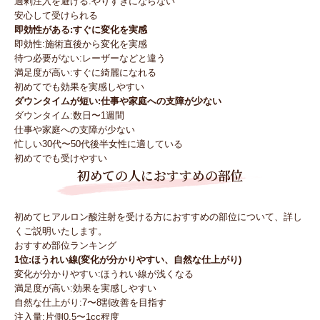
過剰注入を避ける:やりすぎにならない
安心して受けられる
即効性がある:すぐに変化を実感
即効性:施術直後から変化を実感
待つ必要がない:レーザーなどと違う
満足度が高い:すぐに綺麗になれる
初めてでも効果を実感しやすい
ダウンタイムが短い:仕事や家庭への支障が少ない
ダウンタイム:数日〜1週間
仕事や家庭への支障が少ない
忙しい30代〜50代後半女性に適している
初めてでも受けやすい
初めての人におすすめの部位
初めてヒアルロン酸注射を受ける方におすすめの部位について、詳し
くご説明いたします。
おすすめ部位ランキング
1位:ほうれい線(変化が分かりやすい、自然な仕上がり)
変化が分かりやすい:ほうれい線が浅くなる
満足度が高い:効果を実感しやすい
自然な仕上がり:7〜8割改善を目指す
注入量:片側0.5〜1cc程度