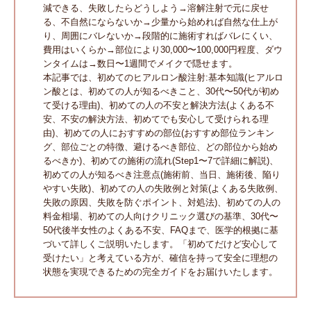
減できる、失敗したらどうしよう→溶解注射で元に戻せ
る、不自然にならないか→少量から始めれば自然な仕上が
り、周囲にバレないか→段階的に施術すればバレにくい、
費用はいくらか→部位により30,000〜100,000円程度、ダウ
ンタイムは→数日〜1週間でメイクで隠せます。
本記事では、初めてのヒアルロン酸注射:基本知識(ヒアルロ
ン酸とは、初めての人が知るべきこと、30代〜50代が初め
て受ける理由)、初めての人の不安と解決方法(よくある不
安、不安の解決方法、初めてでも安心して受けられる理
由)、初めての人におすすめの部位(おすすめ部位ランキン
グ、部位ごとの特徴、避けるべき部位、どの部位から始め
るべきか)、初めての施術の流れ(Step1〜7で詳細に解説)、
初めての人が知るべき注意点(施術前、当日、施術後、陥り
やすい失敗)、初めての人の失敗例と対策(よくある失敗例、
失敗の原因、失敗を防ぐポイント、対処法)、初めての人の
料金相場、初めての人向けクリニック選びの基準、30代〜
50代後半女性のよくある不安、FAQまで、医学的根拠に基
づいて詳しくご説明いたします。「初めてだけど安心して
受けたい」と考えている方が、確信を持って安全に理想の
状態を実現できるための完全ガイドをお届けいたします。