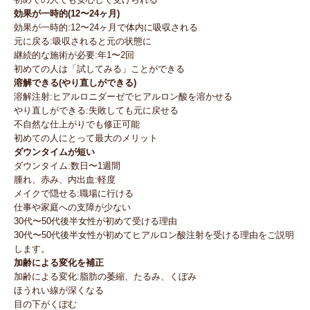
効果が一時的(12〜24ヶ月)
効果が一時的:12〜24ヶ月で体内に吸収される
元に戻る:吸収されると元の状態に
継続的な施術が必要:年1〜2回
初めての人は「試してみる」ことができる
溶解できる(やり直しができる)
溶解注射:ヒアルロニダーゼでヒアルロン酸を溶かせる
やり直しができる:失敗しても元に戻せる
不自然な仕上がりでも修正可能
初めての人にとって最大のメリット
ダウンタイムが短い
ダウンタイム:数日〜1週間
腫れ、赤み、内出血:軽度
メイクで隠せる:職場に行ける
仕事や家庭への支障が少ない
30代〜50代後半女性が初めて受ける理由
30代〜50代後半女性が初めてヒアルロン酸注射を受ける理由をご説明
します。
加齢による変化を補正
加齢による変化:脂肪の萎縮、たるみ、くぼみ
ほうれい線が深くなる
目の下がくぼむ