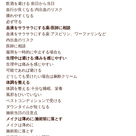
飲酒を避ける:前日から当日
血行が良くなる:内出血のリスク
腫れやすくなる
必ず守る
血液をサラサラにする薬:医師に相談
血液をサラサラにする薬:アスピリン、ワーファリンなど
内出血のリスク
医師に相談
服用を一時的に中止する場合も
生理中は避ける:痛みを感じやすい
生理中は痛みを感じやすい
可能であれば避ける
どうしても受けたい場合は麻酔クリーム
体調を整える
体調を整える:十分な睡眠、栄養
風邪をひいていない
ベストコンディションで受ける
ダウンタイムが短くなる
施術当日の注意点
メイクは薄めに:施術前に落とす
メイクは薄めに
施術前に落とす