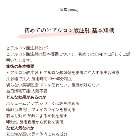
目次
[
show
]
初めてのヒアルロン酸注射:基本知識
ヒアルロン酸注射とは?
ヒアルロン酸注射の基本概要について、初めての方向けに詳しくご説
明いたします。
施術の基本概要
ヒアルロン酸注射:ヒアルロン酸製剤を皮膚に注入する美容医療
注射器で注入:施術時間20〜40分程度
切らない美容医療:メスを使わない、傷跡が残らない
当日帰宅可能:入院不要
どんな効果があるのか
ボリュームアップ:シワ、くぼみを埋める
輪郭形成:顎、フェイスラインを整える
若返り効果:加齢による変化を補正
即効性:施術直後から変化を実感
なぜ人気なのか
安全性が高い:元々体内にある成分