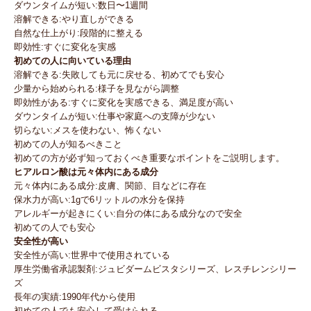
ダウンタイムが短い:数日〜1週間
溶解できる:やり直しができる
自然な仕上がり:段階的に整える
即効性:すぐに変化を実感
初めての人に向いている理由
溶解できる:失敗しても元に戻せる、初めてでも安心
少量から始められる:様子を見ながら調整
即効性がある:すぐに変化を実感できる、満足度が高い
ダウンタイムが短い:仕事や家庭への支障が少ない
切らない:メスを使わない、怖くない
初めての人が知るべきこと
初めての方が必ず知っておくべき重要なポイントをご説明します。
ヒアルロン酸は元々体内にある成分
元々体内にある成分:皮膚、関節、目などに存在
保水力が高い:1gで6リットルの水分を保持
アレルギーが起きにくい:自分の体にある成分なので安全
初めての人でも安心
安全性が高い
安全性が高い:世界中で使用されている
厚生労働省承認製剤:ジュビダームビスタシリーズ、レスチレンシリー
ズ
長年の実績:1990年代から使用
初めての人でも安心して受けられる