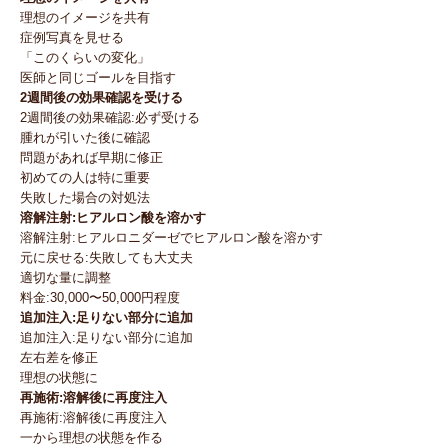
理想のイメージを共有
症例写真を見せる
「このくらいの変化」
医師と同じゴールを目指す
2週間後の効果確認を受ける
2週間後の効果確認:必ず受ける
腫れが引いた後に確認
問題があれば早期に修正
初めての人は特に重要
失敗した場合の対処法
溶解注射:ヒアルロン酸を溶かす
溶解注射:ヒアルロニダーゼでヒアルロン酸を溶かす
元に戻せる:失敗しても大丈夫
適切な量に調整
料金:30,000〜50,000円程度
追加注入:足りない部分に追加
追加注入:足りない部分に追加
左右差を修正
理想の状態に
再施術:溶解後に再度注入
再施術:溶解後に再度注入
一から理想の状態を作る