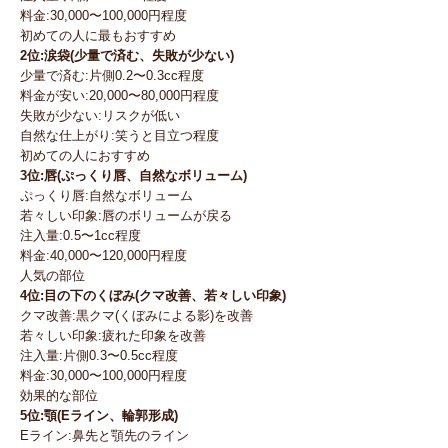
料金:30,000〜100,000円程度
初めての人に最もおすすめ
2位:涙袋(少量で済む、失敗が少ない)
少量で済む:片側0.2〜0.3cc程度
料金が安い:20,000〜80,000円程度
失敗が少ない:リスクが低い
自然な仕上がり:笑うと目立つ程度
初めての人におすすめ
3位:唇(ぷっくり唇、自然なボリューム)
ぷっくり唇:自然なボリューム
若々しい印象:唇のボリュームが戻る
注入量:0.5〜1cc程度
料金:40,000〜120,000円程度
人気の部位
4位:目の下のくぼみ(クマ改善、若々しい印象)
クマ改善:黒クマ(くぼみによる影)を改善
若々しい印象:疲れた印象を改善
注入量:片側0.3〜0.5cc程度
料金:30,000〜100,000円程度
効果的な部位
5位:顎(Eライン、輪郭形成)
Eライン:鼻先と顎先のライン