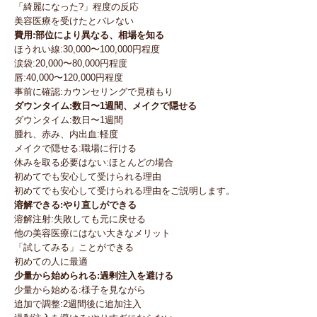
「綺麗になった?」程度の反応
美容医療を受けたとバレない
費用:部位により異なる、相場を知る
ほうれい線:30,000〜100,000円程度
涙袋:20,000〜80,000円程度
唇:40,000〜120,000円程度
事前に確認:カウンセリングで見積もり
ダウンタイム:数日〜1週間、メイクで隠せる
ダウンタイム:数日〜1週間
腫れ、赤み、内出血:軽度
メイクで隠せる:職場に行ける
休みを取る必要はない:ほとんどの場合
初めてでも安心して受けられる理由
初めてでも安心して受けられる理由をご説明します。
溶解できる:やり直しができる
溶解注射:失敗しても元に戻せる
他の美容医療にはない大きなメリット
「試してみる」ことができる
初めての人に最適
少量から始められる:過剰注入を避ける
少量から始める:様子を見ながら
追加で調整:2週間後に追加注入