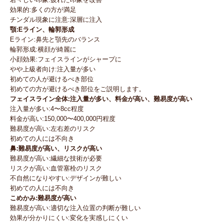
効果的:多くの方が満足
チンダル現象に注意:深層に注入
顎:Eライン、輪郭形成
Eライン:鼻先と顎先のバランス
輪郭形成:横顔が綺麗に
小顔効果:フェイスラインがシャープに
やや上級者向け:注入量が多い
初めての人が避けるべき部位
初めての方が避けるべき部位をご説明します。
フェイスライン全体:注入量が多い、料金が高い、難易度が高い
注入量が多い:4〜8cc程度
料金が高い:150,000〜400,000円程度
難易度が高い:左右差のリスク
初めての人には不向き
鼻:難易度が高い、リスクが高い
難易度が高い:繊細な技術が必要
リスクが高い:血管塞栓のリスク
不自然になりやすい:デザインが難しい
初めての人には不向き
こめかみ:難易度が高い
難易度が高い:適切な注入位置の判断が難しい
効果が分かりにくい:変化を実感しにくい