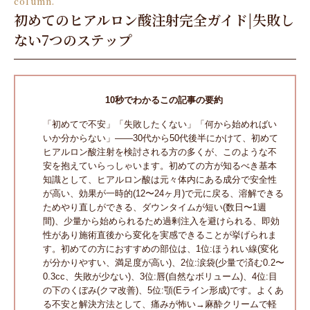
column.
初めてのヒアルロン酸注射完全ガイド|失敗し
ない7つのステップ
10秒でわかるこの記事の要約
「初めてで不安」「失敗したくない」「何から始めればい
いか分からない」――30代から50代後半にかけて、初めて
ヒアルロン酸注射を検討される方の多くが、このような不
安を抱えていらっしゃいます。初めての方が知るべき基本
知識として、ヒアルロン酸は元々体内にある成分で安全性
が高い、効果が一時的(12〜24ヶ月)で元に戻る、溶解できる
ためやり直しができる、ダウンタイムが短い(数日〜1週
間)、少量から始められるため過剰注入を避けられる、即効
性があり施術直後から変化を実感できることが挙げられま
す。初めての方におすすめの部位は、1位:ほうれい線(変化
が分かりやすい、満足度が高い)、2位:涙袋(少量で済む0.2〜
0.3cc、失敗が少ない)、3位:唇(自然なボリューム)、4位:目
の下のくぼみ(クマ改善)、5位:顎(Eライン形成)です。よくあ
る不安と解決方法として、痛みが怖い→麻酔クリームで軽