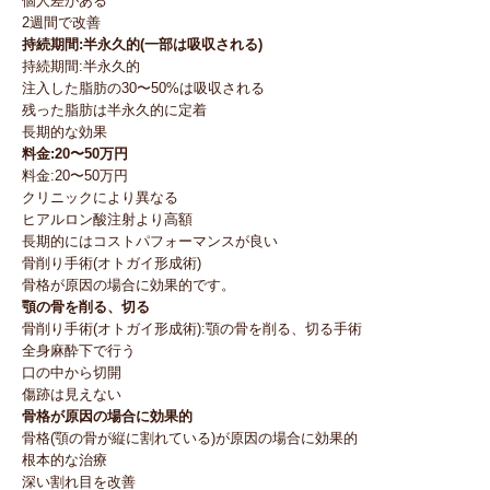
個人差がある
2週間で改善
持続期間:半永久的(一部は吸収される)
持続期間:半永久的
注入した脂肪の30〜50%は吸収される
残った脂肪は半永久的に定着
長期的な効果
料金:20〜50万円
料金:20〜50万円
クリニックにより異なる
ヒアルロン酸注射より高額
長期的にはコストパフォーマンスが良い
骨削り手術(オトガイ形成術)
骨格が原因の場合に効果的です。
顎の骨を削る、切る
骨削り手術(オトガイ形成術):顎の骨を削る、切る手術
全身麻酔下で行う
口の中から切開
傷跡は見えない
骨格が原因の場合に効果的
骨格(顎の骨が縦に割れている)が原因の場合に効果的
根本的な治療
深い割れ目を改善