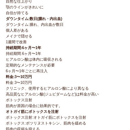
自然な仕上がり
顎のラインがきれいに
自信が持てる
ダウンタイム:数日(腫れ・内出血)
ダウンタイム:腫れ、内出血が数日
個人差がある
メイクで隠せる
1週間で改善
持続期間:6ヶ月〜1年
持続期間:6ヶ月〜1年
ヒアルロン酸は体内に吸収される
定期的なメンテナンスが必要
6ヶ月〜1年ごとに再注入
料金:3〜10万円
料金:3〜10万円
クリニック、使用するヒアルロン酸により異なる
高品質なヒアルロン酸(ジュビダームなど)は料金が高い
ボトックス注射
筋肉が原因の場合に効果的です。
オトガイ筋にボトックスを注射
ボトックス注射:オトガイ筋にボトックスを注射
ボトックス:ボツリヌストキシン、筋肉を緩める
筋肉の収縮を抑える