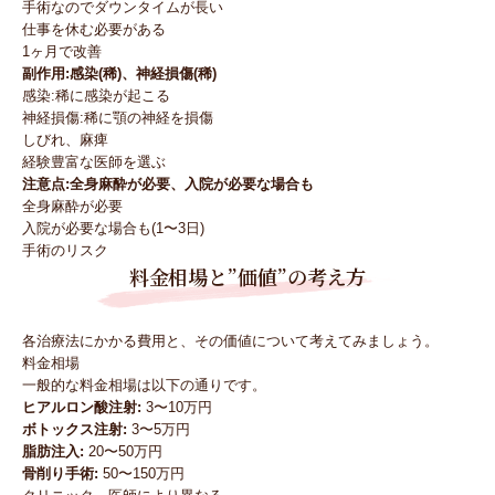
手術なのでダウンタイムが長い
仕事を休む必要がある
1ヶ月で改善
副作用:感染(稀)、神経損傷(稀)
感染:稀に感染が起こる
神経損傷:稀に顎の神経を損傷
しびれ、麻痺
経験豊富な医師を選ぶ
注意点:全身麻酔が必要、入院が必要な場合も
全身麻酔が必要
入院が必要な場合も(1〜3日)
手術のリスク
料金相場と”価値”の考え方
各治療法にかかる費用と、その価値について考えてみましょう。
料金相場
一般的な料金相場は以下の通りです。
ヒアルロン酸注射:
3〜10万円
ボトックス注射:
3〜5万円
脂肪注入:
20〜50万円
骨削り手術:
50〜150万円