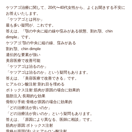
ケツアゴ治療に関して、20代〜40代女性から、よくお聞きする不安に
お答えいたします。
「ケツアゴとは何か」
最も多い疑問が、これです。
答えは、「顎の中央に縦の線や窪みがある状態、割れ顎、chin
dimple」です。
ケツアゴ:顎の中央に縦の線、窪みがある
割れ顎、chin dimple
遺伝的な要素が強い
美容医療で改善可能
「ケツアゴは治るのか」
「ケツアゴは治るのか」という疑問もあります。
答えは、「美容医療で改善できる」です。
ヒアルロン酸注射:割れ目を埋める
ボトックス注射:筋肉が原因の場合に効果的
脂肪注入:長期的な効果
骨削り手術:骨格が原因の場合に効果的
「どの治療法が良いのか」
「どの治療法が良いのか」という疑問もあります。
答えは、「原因により異なる、医師に相談」です。
筋肉が原因:ボトックス注射
骨格が原因(浅い):ヒアルロン酸注射