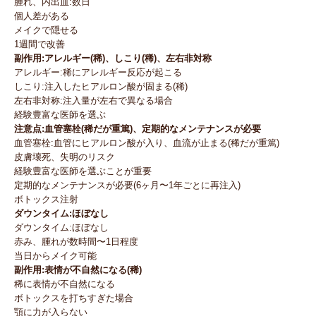
腫れ、内出血:数日
個人差がある
メイクで隠せる
1週間で改善
副作用:アレルギー(稀)、しこり(稀)、左右非対称
アレルギー:稀にアレルギー反応が起こる
しこり:注入したヒアルロン酸が固まる(稀)
左右非対称:注入量が左右で異なる場合
経験豊富な医師を選ぶ
注意点:血管塞栓(稀だが重篤)、定期的なメンテナンスが必要
血管塞栓:血管にヒアルロン酸が入り、血流が止まる(稀だが重篤)
皮膚壊死、失明のリスク
経験豊富な医師を選ぶことが重要
定期的なメンテナンスが必要(6ヶ月〜1年ごとに再注入)
ボトックス注射
ダウンタイム:ほぼなし
ダウンタイム:ほぼなし
赤み、腫れが数時間〜1日程度
当日からメイク可能
副作用:表情が不自然になる(稀)
稀に表情が不自然になる
ボトックスを打ちすぎた場合
顎に力が入らない