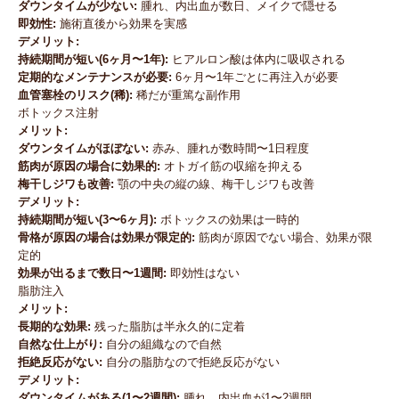
ダウンタイムが少ない:
腫れ、内出血が数日、メイクで隠せる
即効性:
施術直後から効果を実感
デメリット:
持続期間が短い(6ヶ月〜1年):
ヒアルロン酸は体内に吸収される
定期的なメンテナンスが必要:
6ヶ月〜1年ごとに再注入が必要
血管塞栓のリスク(稀):
稀だが重篤な副作用
ボトックス注射
メリット:
ダウンタイムがほぼない:
赤み、腫れが数時間〜1日程度
筋肉が原因の場合に効果的:
オトガイ筋の収縮を抑える
梅干しジワも改善:
顎の中央の縦の線、梅干しジワも改善
デメリット:
持続期間が短い(3〜6ヶ月):
ボトックスの効果は一時的
骨格が原因の場合は効果が限定的:
筋肉が原因でない場合、効果が限
定的
効果が出るまで数日〜1週間:
即効性はない
脂肪注入
メリット:
長期的な効果:
残った脂肪は半永久的に定着
自然な仕上がり:
自分の組織なので自然
拒絶反応がない:
自分の脂肪なので拒絶反応がない
デメリット:
ダウンタイムがある(1〜2週間):
腫れ、内出血が1〜2週間