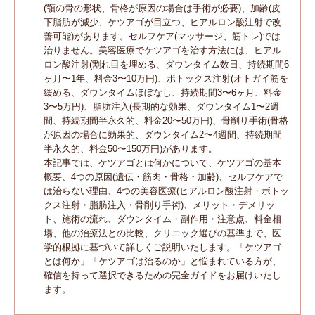
(顎の骨の形状、骨格が原因の場合は手術が必要)、加齢(皮
下脂肪が減少、ケツアゴが目立つ、ヒアルロン酸注射で改
善可能)があります。セルフケア(マッサージ、筋トレ)では
治りません。美容医療でケツアゴを治す方法には、ヒアル
ロン酸注射(割れ目を埋める、ダウンタイム数日、持続期間6
ヶ月〜1年、料金3〜10万円)、ボトックス注射(オトガイ筋を
緩める、ダウンタイムほぼなし、持続期間3〜6ヶ月、料金
3〜5万円)、脂肪注入(長期的な効果、ダウンタイム1〜2週
間、持続期間半永久的、料金20〜50万円)、骨削り手術(骨格
が原因の場合に効果的、ダウンタイム2〜4週間、持続期間
半永久的、料金50〜150万円)があります。
本記事では、ケツアゴとは何かについて、ケツアゴの基本
概要、4つの原因(遺伝・筋肉・骨格・加齢)、セルフケアで
は治らない理由、4つの美容医療(ヒアルロン酸注射・ボトッ
クス注射・脂肪注入・骨削り手術)、メリット・デメリッ
ト、施術の流れ、ダウンタイム・副作用・注意点、料金相
場、他の治療法との比較、クリニック選びの基準まで、医
学的根拠に基づいて詳しくご説明いたします。「ケツアゴ
とは何か」「ケツアゴは治るのか」と悩まれている方が、
確信を持って選択できるための完全ガイドをお届けいたし
ます。