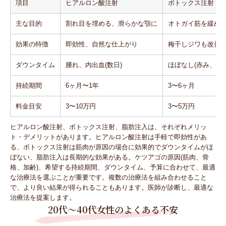
項目
ヒアルロン酸注射
ボトックス注射
主な目的
割れ目を埋める、滑らかな顎に
オトガイ筋を緩め
効果の特徴
即効性、自然な仕上がり
梅干しジワも改善
ダウンタイム
腫れ、内出血(数日)
ほぼなし(赤み、腫
持続期間
6ヶ月〜1年
3〜6ヶ月
料金目安
3〜10万円
3〜5万円
ヒアルロン酸注射、ボトックス注射、脂肪注入は、それぞれメリッ
ト・デメリットがあります。ヒアルロン酸注射は手軽で即効性があ
る、ボトックス注射は筋肉が原因の場合に効果的でダウンタイムがほ
ぼない、脂肪注入は長期的な効果がある。ケツアゴの原因(筋肉、骨
格、加齢)、希望する持続期間、ダウンタイム、予算に合わせて、最適
な治療法を選ぶことが重要です。複数の治療法を組み合わせること
で、より良い結果が得られることもあります。医師が診断し、最適な
治療法を提案します。
20代〜40代女性のよくある不安