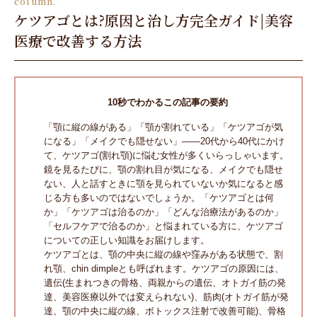
column.
ケツアゴとは?原因と治し方完全ガイド|美容
医療で改善する方法
10秒でわかるこの記事の要約
「顎に縦の線がある」「顎が割れている」「ケツアゴが気
になる」「メイクでも隠せない」――20代から40代にかけ
て、ケツアゴ(割れ顎)に悩む女性が多くいらっしゃいます。
鏡を見るたびに、顎の割れ目が気になる、メイクでも隠せ
ない、人と話すときに顎を見られていないか気になると感
じる方も多いのではないでしょうか。「ケツアゴとは何
か」「ケツアゴは治るのか」「どんな治療法があるのか」
「セルフケアで治るのか」と悩まれている方に、ケツアゴ
についての正しい知識をお届けします。
ケツアゴとは、顎の中央に縦の線や窪みがある状態で、割
れ顎、chin dimpleとも呼ばれます。ケツアゴの原因には、
遺伝(生まれつきの骨格、両親からの遺伝、オトガイ筋の発
達、美容医療以外では変えられない)、筋肉(オトガイ筋が発
達、顎の中央に縦の線、ボトックス注射で改善可能)、骨格