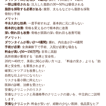
一部は吸収される:
注入した脂肪の30〜50%は吸収される
脂肪を採取する必要がある:
腹部、太ももなどから脂肪を採取
骨削り手術
メリット:
半永久的な効果:
一度手術すれば、基本的に元に戻らない
根本的な改善:
骨格を変えるので根本的に改善
深い割れ目も改善:
骨格が原因の深い割れ目も改善可能
デメリット:
ダウンタイムが長い(2〜4週間):
腫れ、内出血が2〜4週間
手術が必要:
全身麻酔下で手術、入院が必要な場合も
料金が高い(50〜150万円):
非常に高額
高所得層が重視する「効果と安全性」
20代〜40代で、美容に関心が高い方々は、「料金の安さ」よりも「効
果と安全性」を重視されます。
確実にケツアゴを改善したい
自然な仕上がりになりたい
リスクを最小限に抑えたい
医師の診断、治療を受けたい
安価なクリニックのリスク
安価なクリニックと高価格帯のクリニックの違いを、中立的にご説明
します。
安価なクリニック:
料金が安いが、経験の少ない医師、低品質なヒア