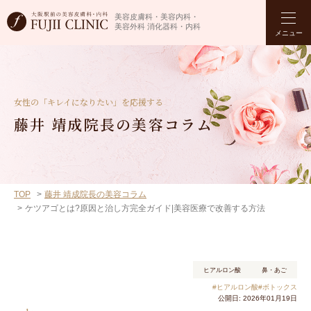
美容皮膚科・美容内科・
美容外科 消化器科・内科
メニュー
女性の「キレイになりたい」を応援する
藤井 靖成院長の美容コラム
TOP
藤井 靖成院長の美容コラム
ケツアゴとは?原因と治し方完全ガイド|美容医療で改善する方法
ヒアルロン酸
鼻・あご
#ヒアルロン酸
#ボトックス
公開日: 2026年01月19日