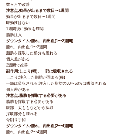
数ヶ月で改善
注意点:効果が出るまで数日〜1週間
効果が出るまで数日〜1週間
即効性はない
1週間後に効果を確認
脂肪注入
ダウンタイム:腫れ、内出血(1〜2週間)
腫れ、内出血:1〜2週間
脂肪を採取した部分も腫れる
個人差がある
2週間で改善
副作用:しこり(稀)、一部は吸収される
しこり:注入した脂肪が固まる(稀)
一部は吸収される:注入した脂肪の30〜50%は吸収される
個人差がある
注意点:脂肪を採取する必要がある
脂肪を採取する必要がある
腹部、太ももなどから採取
採取部分も腫れる
骨削り手術
ダウンタイム:腫れ、内出血(2〜4週間)
腫れ、内出血:2〜4週間