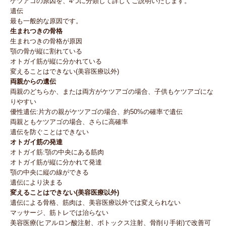
ケツアゴの原因を、4つに分類して詳しくご説明いたします。
遺伝
最も一般的な原因です。
生まれつきの骨格
生まれつきの骨格が原因
顎の骨が縦に割れている
オトガイ筋が縦に分かれている
変えることはできない(美容医療以外)
両親からの遺伝
両親のどちらか、または両方がケツアゴの場合、子供もケツアゴにな
りやすい
優性遺伝:片方の親がケツアゴの場合、約50%の確率で遺伝
両親ともケツアゴの場合、さらに高確率
遺伝を防ぐことはできない
オトガイ筋の発達
オトガイ筋:顎の中央にある筋肉
オトガイ筋が縦に分かれて発達
顎の中央に縦の線ができる
遺伝により決まる
変えることはできない(美容医療以外)
遺伝による骨格、筋肉は、美容医療以外では変えられない
マッサージ、筋トレでは治らない
美容医療(ヒアルロン酸注射、ボトックス注射、骨削り手術)で改善可