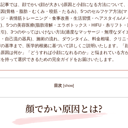
本記事では、顔でかい(顔が大きい)原因と小顔になる方法について、
原因(骨格・脂肪・むくみ・咬筋・たるみ)、5つのセルフケア方法(マ
ージ・表情筋トレーニング・食事改善・生活習慣・ヘアスタイル/メ
ク)、5つの美容医療(脂肪溶解・エラボトックス・HIFU・糸リフト・
吸引)、3つのやってはいけない方法(過度なマッサージ・無理なダイ
ト・自己流の器具)、施術の流れ、ダウンタイム、料金相場、クリニ
びの基準まで、医学的根拠に基づいて詳しくご説明いたします。「
い原因は何か」「どうすれば小顔になれるのか」と悩まれている方
信を持って選択できるための完全ガイドをお届けいたします。
目次
[
show
]
顔でかい原因とは?