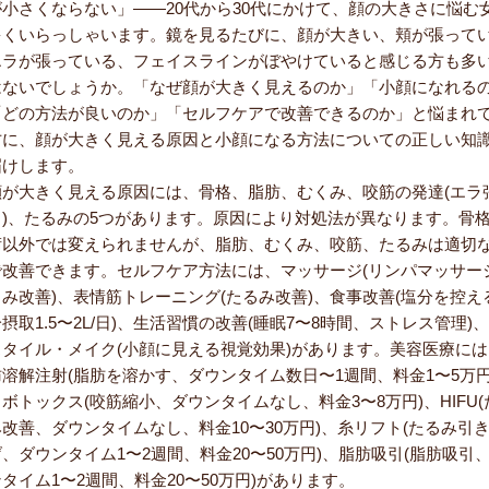
が小さくならない」――20代から30代にかけて、顔の大きさに悩む
多くいらっしゃいます。鏡を見るたびに、顔が大きい、頬が張って
エラが張っている、フェイスラインがぼやけていると感じる方も多
はないでしょうか。「なぜ顔が大きく見えるのか」「小顔になれる
「どの方法が良いのか」「セルフケアで改善できるのか」と悩まれ
方に、顔が大きく見える原因と小顔になる方法についての正しい知
届けします。
顔が大きく見える原因には、骨格、脂肪、むくみ、咬筋の発達(エラ
り)、たるみの5つがあります。原因により対処法が異なります。骨
術以外では変えられませんが、脂肪、むくみ、咬筋、たるみは適切
で改善できます。セルフケア方法には、マッサージ(リンパマッサー
くみ改善)、表情筋トレーニング(たるみ改善)、食事改善(塩分を控え
摂取1.5〜2L/日)、生活習慣の改善(睡眠7〜8時間、ストレス管理)
スタイル・メイク(小顔に見える視覚効果)があります。美容医療には
肪溶解注射(脂肪を溶かす、ダウンタイム数日〜1週間、料金1〜5万円
ボトックス(咬筋縮小、ダウンタイムなし、料金3〜8万円)、HIFU(
み改善、ダウンタイムなし、料金10〜30万円)、糸リフト(たるみ引
、ダウンタイム1〜2週間、料金20〜50万円)、脂肪吸引(脂肪吸引
タイム1〜2週間、料金20〜50万円)があります。