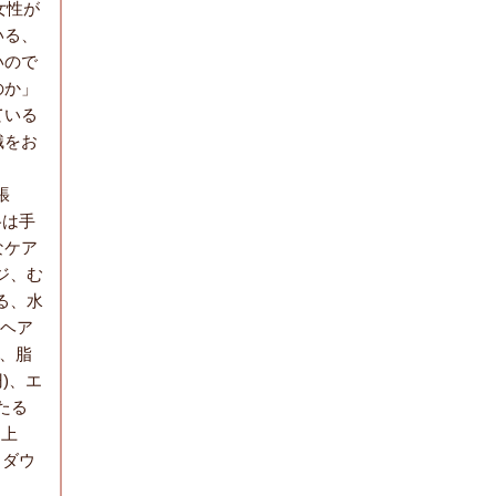
女性が
いる、
いので
のか」
ている
識をお
張
格は手
なケア
ジ、む
る、水
、ヘア
、脂
)、エ
たる
き上
、ダウ