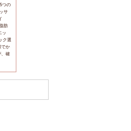
5つの
ッサ
イ
脂肪
エッ
ック選
顔でか
が、確