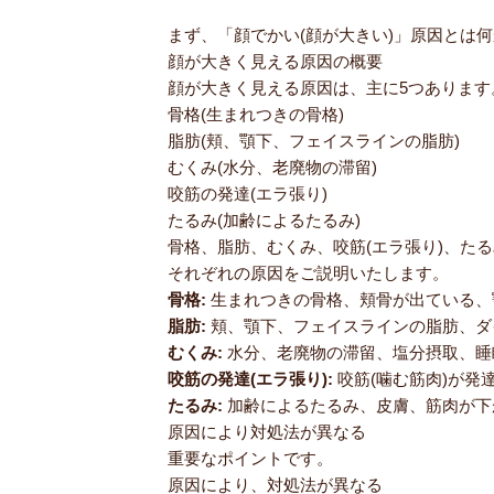
まず、「顔でかい(顔が大きい)」原因とは
顔が大きく見える原因の概要
顔が大きく見える原因は、主に5つあります
骨格(生まれつきの骨格)
脂肪(頬、顎下、フェイスラインの脂肪)
むくみ(水分、老廃物の滞留)
咬筋の発達(エラ張り)
たるみ(加齢によるたるみ)
骨格、脂肪、むくみ、咬筋(エラ張り)、たる
それぞれの原因をご説明いたします。
骨格:
生まれつきの骨格、頬骨が出ている、
脂肪:
頬、顎下、フェイスラインの脂肪、ダ
むくみ:
水分、老廃物の滞留、塩分摂取、睡
咬筋の発達(エラ張り):
咬筋(噛む筋肉)が発
たるみ:
加齢によるたるみ、皮膚、筋肉が下
原因により対処法が異なる
重要なポイントです。
原因により、対処法が異なる