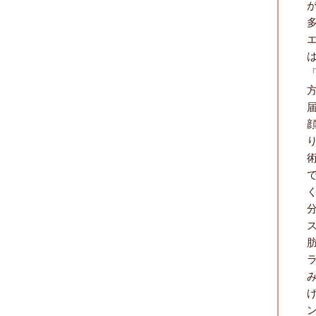
分
ラ
げ
ン