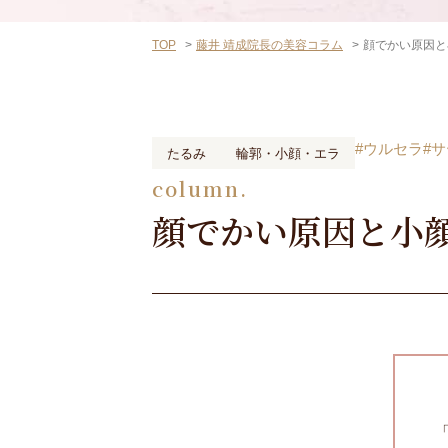
TOP
藤井 靖成院長の美容コラム
顔でかい原因と
#ウルセラ
#
たるみ
輪郭・小顔・エラ
column.
顔でかい原因と小