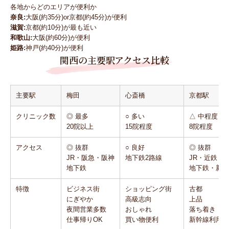
各地からどのエリアが便利か
奈良:
大阪(約35分)or京都(約45分)が便利
滋賀:
京都(約10分)が最も近い
和歌山:
大阪(約60分)が便利
姫路:
神戸(約40分)が便利
関西の主要駅アクセス比較
主要駅
梅田
心斎橋
京都駅
クリニック数
◎ 最多
○ 多い
△ 中程度
20院以上
15院程度
8院程度
アクセス
◎ 抜群
○ 良好
◎ 抜群
JR・阪急・阪神
地下鉄2路線
JR・近鉄
地下鉄
地下鉄・新幹
特徴
ビジネス街
ショッピング街
古都
にぎやか
高級志向
上品
夜間営業多数
おしゃれ
落ち着き
仕事帰りOK
買い物便利
新幹線利用可