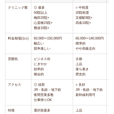
クリニック数
◎ 最多
○ 中程度
○
50院以上
20院程度
2
梅田20院+
京都駅8院+
三
心斎橋15院+
四条10院+
元
難波10院+
料金相場(1cc)
60,000〜150,000円
60,000〜140,000円
60
幅広い
標準的
標
競争激しい
やや高級志向
や
雰囲気
ビジネス街
古都
港
にぎやか
上品
お
効率的
落ち着き
洗
都会的
歴史的
異
アクセス
◎ 抜群
○ 良好
○ 
JR・私鉄・地下鉄
JR・私鉄・地下鉄
J
夜間営業多数
新幹線利用可
新
仕事帰りOK
特徴
選択肢最多
上品
お