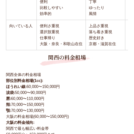
便利
丁寧
洗
比較しやすい
ゆったり
個
効率的
風情
港
向いている人
便利さ重視
上品さ重視
お
選択肢重視
落ち着き重視
洗
仕事帰り
歴史好き
港
大阪・奈良・和歌山在住
京都・滋賀在住
神
関西の料金相場
関西全体の料金相場
部位別料金相場(1cc):
ほうれい線:
60,000〜150,000円
涙袋:
50,000〜90,000円
唇:
60,000〜110,000円
頬:
70,000〜150,000円
顎:
70,000〜130,000円
大阪の料金相場(60,000〜150,000円)
大阪の料金傾向:
関西で最も幅広い料金帯