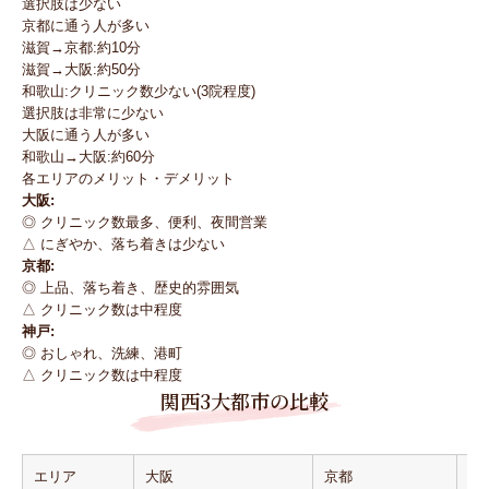
選択肢は少ない
京都に通う人が多い
滋賀→京都:約10分
滋賀→大阪:約50分
和歌山:クリニック数少ない(3院程度)
選択肢は非常に少ない
大阪に通う人が多い
和歌山→大阪:約60分
各エリアのメリット・デメリット
大阪:
◎ クリニック数最多、便利、夜間営業
△ にぎやか、落ち着きは少ない
京都:
◎ 上品、落ち着き、歴史的雰囲気
△ クリニック数は中程度
神戸:
◎ おしゃれ、洗練、港町
△ クリニック数は中程度
関西3大都市の比較
エリア
大阪
京都
神