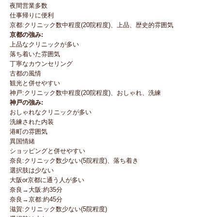
夜間営業多数
仕事帰りに便利
京都:クリニック数中程度(20院程度)、上品、歴史的雰囲気
京都の強み:
上品なクリニックが多い
落ち着いた雰囲気
丁寧なカウンセリング
古都の風情
観光と併せやすい
神戸:クリニック数中程度(20院程度)、おしゃれ、洗練
神戸の強み:
おしゃれなクリニックが多い
洗練された内装
港町の雰囲気
異国情緒
ショッピングと併せやすい
奈良:クリニック数少ない(5院程度)、落ち着き
選択肢は少ない
大阪or京都に通う人が多い
奈良→大阪:約35分
奈良→京都:約45分
滋賀:クリニック数少ない(5院程度)