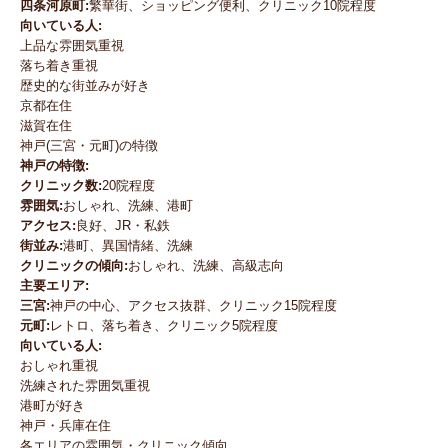
四条河原町:
繁華街、ショッピング便利、クリニック10院程度
向いている人:
上品な雰囲気重視
落ち着き重視
歴史的な街並みが好き
京都在住
滋賀在住
神戸(三宮・元町)の特徴
神戸の特徴:
クリニック数:
20院程度
雰囲気:
おしゃれ、洗練、港町
アクセス:
良好、JR・私鉄
街並み:
港町、異国情緒、洗練
クリニックの傾向:
おしゃれ、洗練、高級志向
主要エリア:
三宮:
神戸の中心、アクセス抜群、クリニック15院程度
元町:
レトロ、落ち着き、クリニック5院程度
向いている人:
おしゃれ重視
洗練された雰囲気重視
港町が好き
神戸・兵庫在住
各エリアの雰囲気・クリニック傾向