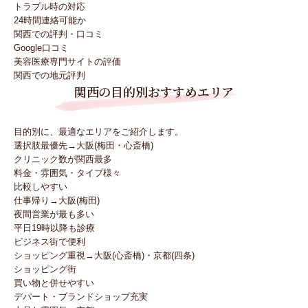
トラブル時の対応
24時間連絡可能か
関西での評判・口コミ
Google口コミ
美容医療専門サイトの評価
関西での地元評判
関西の目的別おすすめエリア
目的別に、最適なエリアをご紹介します。
選択肢最優先→大阪(梅田・心斎橋)
クリニック数が関西最多
料金・雰囲気・タイプ様々
比較しやすい
仕事帰り→大阪(梅田)
夜間営業が最も多い
平日19時以降も診療
ビジネス街で便利
ショッピング重視→大阪(心斎橋)・京都(四条)
ショッピング街
買い物と併せやすい
デパート・ブランドショップ充実