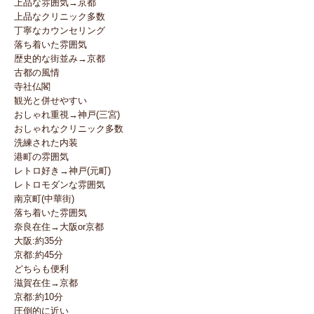
上品な雰囲気→京都
上品なクリニック多数
丁寧なカウンセリング
落ち着いた雰囲気
歴史的な街並み→京都
古都の風情
寺社仏閣
観光と併せやすい
おしゃれ重視→神戸(三宮)
おしゃれなクリニック多数
洗練された内装
港町の雰囲気
レトロ好き→神戸(元町)
レトロモダンな雰囲気
南京町(中華街)
落ち着いた雰囲気
奈良在住→大阪or京都
大阪:約35分
京都:約45分
どちらも便利
滋賀在住→京都
京都:約10分
圧倒的に近い