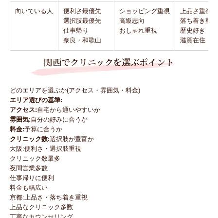
向いている人
便利さ最優先
ショッピング重視
上品さ重視
選択肢最優先
高級志向
落ち着き重視
仕事帰り
おしゃれ重視
歴史好き
奈良・和歌山
滋賀在住
関西でクリニックを選ぶポイント
どのエリアを選ぶか(アクセス・雰囲気・料金)
エリア選びの基準:
アクセス:
自宅から通いやすいか
雰囲気:
自分の好みに合うか
料金:
予算に合うか
クリニック数:
選択肢が豊富か
大阪:便利さ・選択肢重視
クリニック数最多
夜間営業多数
仕事帰りに便利
料金も幅広い
京都:上品さ・落ち着き重視
上品なクリニック多数
丁寧なカウンセリング