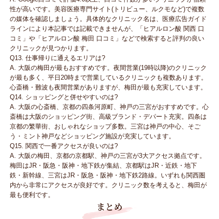
性が高いです。美容医療専門サイト(トリビュー、ルクモなど)で複数
の媒体を確認しましょう。具体的なクリニック名は、医療広告ガイド
ラインにより本記事では記載できませんが、「ヒアルロン酸 関西 口
コミ」や「ヒアルロン酸 梅田 口コミ」などで検索すると評判の良い
クリニックが見つかります。
Q13. 仕事帰りに通えるエリアは?
A. 大阪の梅田が最もおすすめです。夜間営業(19時以降)のクリニック
が最も多く、平日20時まで営業しているクリニックも複数あります。
心斎橋・難波も夜間営業がありますが、梅田が最も充実しています。
Q14. ショッピングと併せやすいのは?
A. 大阪の心斎橋、京都の四条河原町、神戸の三宮がおすすめです。心
斎橋は大阪のショッピング街、高級ブランド・デパート充実。四条は
京都の繁華街、おしゃれなショップ多数。三宮は神戸の中心、そご
う・ミント神戸などショッピング施設が充実しています。
Q15. 関西で一番アクセスが良いのは?
A. 大阪の梅田、京都の京都駅、神戸の三宮が3大アクセス拠点です。
梅田はJR・阪急・阪神・地下鉄が集結、京都駅はJR・近鉄・地下
鉄・新幹線、三宮はJR・阪急・阪神・地下鉄2路線。いずれも関西圏
内から非常にアクセスが良好です。クリニック数を考えると、梅田が
最も便利です。
まとめ