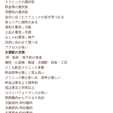
クリニックの選択肢
料金帯の選択肢
雰囲気の選択肢
自分に合ったクリニックが必ず見つかる
各エリアに個性がある
便利さ重視→大阪
上品さ重視→京都
おしゃれ重視→神戸
目的に合わせて選べる
アクセスが良い
主要駅の充実:
JR・私鉄・地下鉄が発達
梅田・心斎橋・難波・京都駅・四条・三宮
どこも駅近クリニック多数
料金競争が激しく質も高い
クリニック数が多い分、競争が激しい
料金は東京より標準的
質は東京と同等以上
コストパフォーマンスが良い
関西圏内からアクセス良好
大阪府内:30分圏内
京都府内:30分圏内
兵庫県内:60分圏内