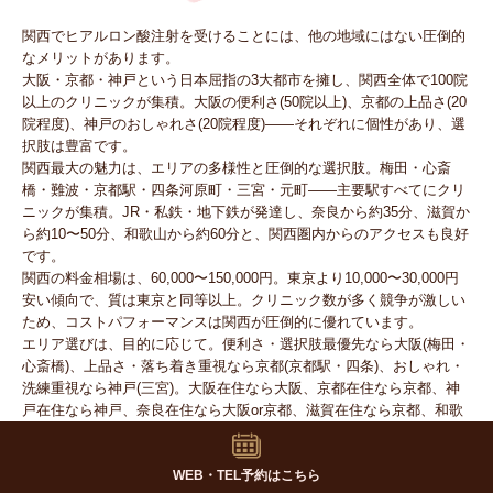
関西でヒアルロン酸注射を受けることには、他の地域にはない圧倒的
なメリットがあります。
大阪・京都・神戸という日本屈指の3大都市を擁し、関西全体で100院
以上のクリニックが集積。大阪の便利さ(50院以上)、京都の上品さ(20
院程度)、神戸のおしゃれさ(20院程度)——それぞれに個性があり、選
択肢は豊富です。
関西最大の魅力は、エリアの多様性と圧倒的な選択肢。梅田・心斎
橋・難波・京都駅・四条河原町・三宮・元町——主要駅すべてにクリ
ニックが集積。JR・私鉄・地下鉄が発達し、奈良から約35分、滋賀か
ら約10〜50分、和歌山から約60分と、関西圏内からのアクセスも良好
です。
関西の料金相場は、60,000〜150,000円。東京より10,000〜30,000円
安い傾向で、質は東京と同等以上。クリニック数が多く競争が激しい
ため、コストパフォーマンスは関西が圧倒的に優れています。
エリア選びは、目的に応じて。便利さ・選択肢最優先なら大阪(梅田・
心斎橋)、上品さ・落ち着き重視なら京都(京都駅・四条)、おしゃれ・
洗練重視なら神戸(三宮)。大阪在住なら大阪、京都在住なら京都、神
戸在住なら神戸、奈良在住なら大阪or京都、滋賀在住なら京都、和歌
山在住なら大阪——居住地からのアクセスも重要です。
クリニック選びでは、エリアを絞り込み、複数のクリニックでカウン
WEB・TEL予約はこちら
セリングを受け、医師の経験・実績、症例写真、カウンセリングの