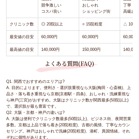
競争激しい
おしゃれ
丁寧
コスパ良い
ショッピング街
高級志
クリニック数
◎ 20院以上
○ 15院程度
△ 10院
最安値の目安
60,000円
60,000円
60,000
最高値の目安
140,000円
150,000円
140,00
よくある質問(FAQ)
Q1. 関西でおすすめのエリアは?
A. 目的によります。便利さ・選択肢重視なら大阪(梅田・心斎橋)、上
品さ・落ち着き重視なら京都(京都駅・四条)、おしゃれ・洗練重視な
ら神戸(三宮)がおすすめ。大阪はクリニック数が関西最多(50院以上)
で、選択肢が最も豊富です。
Q2. 大阪・京都・神戸の違いは?
A. 大阪は便利でクリニック数最多(50院以上)、ビジネス街、夜間営業
多数。京都は上品で落ち着き(20院程度)、古都の風情、丁寧なカウン
セリング。神戸はおしゃれで洗練(20院程度)、港町、異国情緒。それ
ぞれに個性があります。