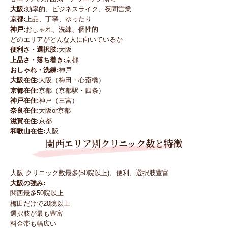
大阪:
効率的、ビジネスライク、夜間営業
京都:
上品、丁寧、ゆったり
神戸:
おしゃれ、洗練、個性的
どのエリアがどんな人に向いているか
便利さ・選択肢:
大阪
上品さ・落ち着き:
京都
おしゃれ・洗練:
神戸
大阪在住:
大阪（梅田・心斎橋）
京都在住:
京都（京都駅・四条）
神戸在住:
神戸（三宮）
奈良在住:
大阪or京都
滋賀在住:
京都
和歌山在住:
大阪
関西エリア別クリニック数と特徴
大阪:クリニック数最多(50院以上)、便利、選択肢豊富
大阪の強み:
関西最多50院以上
梅田だけで20院以上
選択肢が最も豊富
料金帯も幅広い