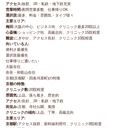
アクセス:
抜群、JR・私鉄・地下鉄充実
営業時間:
夜間営業多数、仕事帰りOK
選択肢:
最多、料金・雰囲気・タイプ様々
主要エリア:
梅田:
大阪の中心、ビジネス街、クリニック最多20院以上
心斎橋:
ショッピング街、高級志向、クリニック15院程度
難波:
にぎやか、アクセス良好、クリニック10院程度
向いている人:
便利さ最優先
選択肢最優先
仕事帰りに通いたい
大阪在住
奈良・和歌山在住
京都(京都駅・四条河原町)の特徴
京都の特徴:
クリニック数:
20院程度
雰囲気:
上品、落ち着き、歴史的
アクセス:
良好、JR・私鉄・地下鉄
街並み:
古都、寺社仏閣、風情
クリニックの傾向:
上品、丁寧、高級志向
主要エリア:
京都駅:
アクセス抜群、新幹線利用可、クリニック8院程度