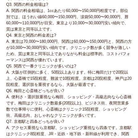
Q3. 関西の料金相場は?
A. 関西の料金相場は、1ccあたり60,000〜150,000円程度です。部位
別では、ほうれい線60,000〜150,000円、涙袋50,000〜90,000円、唇
60,000〜110,000円が目安。東京より10,000〜30,000円安い傾向で、
質は東京と同等以上です。
Q4. 東京と関西の料金差は?
A. 東京は70,000〜180,000円、関西は60,000〜150,000円と、関西の方
が10,000〜30,000円安い傾向です。クリニック数が多く競争が激しい
ため、質は東京と同等以上でありながら料金は標準的。コストパフォ
ーマンスは関西が優れています。
Q5. 関西で一番クリニックが多いのは?
A. 大阪が圧倒的に多く、50院以上あります。特に梅田だけで20院以
上、心斎橋で15院程度、難波で10院程度。京都は20院程度、神戸は20
院程度。選択肢を重視するなら、大阪が最適です。
Q6. 梅田と心斎橋どっちが良い?
A. 便利さ・選択肢重視なら梅田、ショッピング・高級志向なら心斎橋
です。梅田はクリニック数最多(20院以上)、ビジネス街、夜間営業多
数で仕事帰りに便利。心斎橋はクリニック15院程度、ショッピング
街、高級志向、おしゃれなクリニックが多いです。
Q7. 京都駅と四条どっちが良い?
A. アクセス重視なら京都駅、ショッピング重視なら四条です。京都駅
はクリニック8院程度、JR・近鉄・地下鉄・新幹線が利用でき、関西