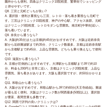
圏外からも便利。四条はクリニック10院程度、繁華街でショッピング
と併せやすいです。
Q8. 三宮と元町どっちが良い?
A. 選択肢・便利さ重視なら三宮、レトロ・落ち着き重視なら元町で
す。三宮はクリニック15院程度、神戸の中心駅、アクセス抜群。元町
はクリニック5院程度、レトロモダンな雰囲気、南京町(中華街)近い、
落ち着いています。
Q9. 奈良から通うなら?
A. 大阪(約35分)または京都(約45分)がおすすめです。大阪は近鉄奈良
駅から近鉄難波駅まで約35分、クリニック数最多。京都は近鉄奈良駅
から京都駅まで約45分、上品な雰囲気。どちらも乗り換えなしで便利
です。
Q10. 滋賀から通うなら?
A. 京都が圧倒的におすすめです。大津駅から京都駅までJRで約10
分、料金も200円と非常に近い。京都はクリニック20院程度、上品な
雰囲気、落ち着きがあります。大阪も選択肢ですが、約50分かかりま
す。
Q11. 和歌山から通うなら?
A. 大阪がおすすめです。和歌山駅からJRで約60分(天王寺経由)。難波
が最も近く便利。大阪はクリニック数が関西最多(50院以上)、選択肢
が豊富、夜間営業も多数です。
Q12. 関西で評判の良いクリニックは?
A. Google口コミで評価4.0以上、口コミ件数が多いクリニックが信頼