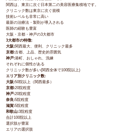
関西は、東京に次ぐ日本第二の美容医療集積地です。
クリニック数は東京に次ぐ規模
技術レベルも非常に高い
最新の治療法・製剤が導入される
医師の経験も豊富
大阪・京都・神戸の3大都市
3大都市の特徴:
大阪:
関西最大、便利、クリニック最多
京都:
古都、上品、歴史的雰囲気
神戸:
港町、おしゃれ、洗練
それぞれに個性がある
クリニック数が多い(関西全体で100院以上)
エリア別クリニック数:
大阪:
50院以上（関西最多）
京都:
20院程度
神戸:
20院程度
奈良:
5院程度
滋賀:
5院程度
和歌山:
3院程度
合計100院以上
選択肢が豊富
エリアの選択肢