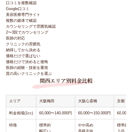
口コミを複数確認
Google口コミ
美容医療専門サイト
複数の媒体で確認
カウンセリングで雰囲気確認
2〜3院でカウンセリング
医師の対応
クリニックの雰囲気
納得してから決める
価格だけで選ばない
価格だけで決めると後悔
医師の経験・技術を重視
質の高いクリニックを選ぶ
関西エリア別料金比較
エリア
大阪梅田
大阪心斎橋
京都
料金相場(1cc)
60,000〜140,000円
60,000〜150,000円
60,000
特徴
標準的
やや高め
標準的
幅広い
高級志向
上品