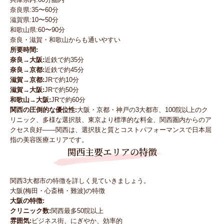
奈良県:35〜60分
滋賀県:10〜50分
和歌山県:60〜90分
奈良・滋賀・和歌山からも通いやすい
所要時間:
奈良→大阪:
近鉄で約35分
奈良→京都:
近鉄で約45分
滋賀→京都:
JRで約10分
滋賀→大阪:
JRで約50分
和歌山→大阪:
JRで約60分
関西の圧倒的な優位性:
大阪・京都・神戸の3大都市、100院以上のク
リニック、多様な選択肢、東京より標準的な料金、関西圏内からのア
クセス良好——関西は、選択肢と質とコストパフォーマンスで日本屈
指の美容医療エリアです。
関西主要エリアの特徴
関西3大都市の特徴を詳しく見ていきましょう。
大阪(梅田・心斎橋・難波)の特徴
大阪の特徴:
クリニック数:
関西最多50院以上
雰囲気:
ビジネス街、にぎやか、効率的