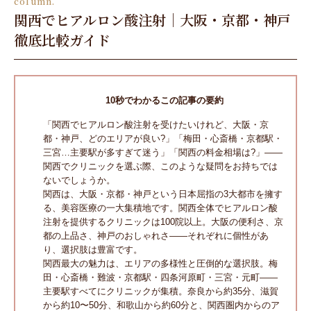
column.
関西でヒアルロン酸注射｜大阪・京都・神戸
徹底比較ガイド
10秒でわかるこの記事の要約
「関西でヒアルロン酸注射を受けたいけれど、大阪・京
都・神戸、どのエリアが良い?」「梅田・心斎橋・京都駅・
三宮…主要駅が多すぎて迷う」「関西の料金相場は?」——
関西でクリニックを選ぶ際、このような疑問をお持ちでは
ないでしょうか。
関西は、大阪・京都・神戸という日本屈指の3大都市を擁す
る、美容医療の一大集積地です。関西全体でヒアルロン酸
注射を提供するクリニックは100院以上。大阪の便利さ、京
都の上品さ、神戸のおしゃれさ——それぞれに個性があ
り、選択肢は豊富です。
関西最大の魅力は、エリアの多様性と圧倒的な選択肢。梅
田・心斎橋・難波・京都駅・四条河原町・三宮・元町——
主要駅すべてにクリニックが集積。奈良から約35分、滋賀
から約10〜50分、和歌山から約60分と、関西圏内からのア