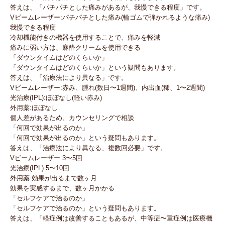
答えは、「パチパチとした痛みがあるが、我慢できる程度」です。
Vビームレーザー:パチパチとした痛み(輪ゴムで弾かれるような痛み)
我慢できる程度
冷却機能付きの機器を使用することで、痛みを軽減
痛みに弱い方は、麻酔クリームを使用できる
「ダウンタイムはどのくらいか」
「ダウンタイムはどのくらいか」という疑問もあります。
答えは、「治療法により異なる」です。
Vビームレーザー:赤み、腫れ(数日〜1週間)、内出血(稀、1〜2週間)
光治療(IPL):ほぼなし(軽い赤み)
外用薬:ほぼなし
個人差があるため、カウンセリングで相談
「何回で効果が出るのか」
「何回で効果が出るのか」という疑問もあります。
答えは、「治療法により異なる、複数回必要」です。
Vビームレーザー:3〜5回
光治療(IPL):5〜10回
外用薬:効果が出るまで数ヶ月
効果を実感するまで、数ヶ月かかる
「セルフケアで治るのか」
「セルフケアで治るのか」という疑問もあります。
答えは、「軽症例は改善することもあるが、中等症〜重症例は医療機