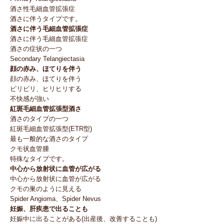
酒さ性毛細血管拡張症
酒さに伴うタイプです。
酒さに伴う毛細血管拡張症
酒さに伴う毛細血管拡張症
酒さの症状の一つ
Secondary Telangiectasia
顔の赤み、ほてりを伴う
顔の赤み、ほてりを伴う
ピリピリ、ヒリヒリする
不快感が強い
紅斑毛細血管拡張型酒さ
酒さのタイプの一つ
紅斑毛細血管拡張型(ETR型)
最も一般的な酒さのタイプ
クモ状血管腫
特殊なタイプです。
中心から放射状に血管が広がる
中心から放射状に血管が広がる
クモの巣のように見える
Spider Angioma、Spider Nevus
妊娠、肝疾患で出ることも
妊娠中に出ることがある(出産後、改善することも)