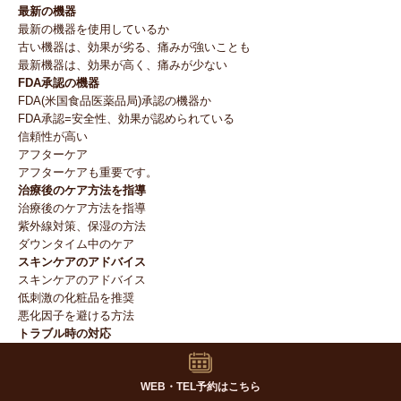
最新の機器
最新の機器を使用しているか
古い機器は、効果が劣る、痛みが強いことも
最新機器は、効果が高く、痛みが少ない
FDA承認の機器
FDA(米国食品医薬品局)承認の機器か
FDA承認=安全性、効果が認められている
信頼性が高い
アフターケア
アフターケアも重要です。
治療後のケア方法を指導
治療後のケア方法を指導
紫外線対策、保湿の方法
ダウンタイム中のケア
スキンケアのアドバイス
スキンケアのアドバイス
低刺激の化粧品を推奨
悪化因子を避ける方法
トラブル時の対応
万が一トラブルが起きた場合、すぐに対応してくれるか
診察、治療を行ってくれるか
WEB・TEL予約はこちら
アフターケアが充実しているか