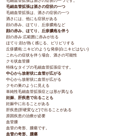
毛細血管拡張は酒さの症状の一つです。
毛細血管拡張は酒さの症状の一つ
毛細血管拡張は、酒さの症状の一つ
酒さには、他にも症状がある
顔の赤み、ほてり、丘疹膿疱など
顔の赤み、ほてり、丘疹膿疱を伴う
顔の赤み:広範囲に赤みが出る
ほてり:顔が熱く感じる、ピリピリする
丘疹膿疱:ニキビのような発疹(白ニキビはない)
これらの症状を伴う場合、酒さの可能性
クモ状血管腫
特殊なタイプの毛細血管拡張症です。
中心から放射状に血管が広がる
中心から放射状に血管が広がる
クモの巣のように見える
単純性毛細血管拡張症とは形が異なる
妊娠、肝疾患で出ることも
妊娠中に出ることがある
肝疾患(肝硬変など)で出ることがある
原因疾患の治療が必要
血管腫
血管の奇形、腫瘍です。
血管の奇形、腫瘍