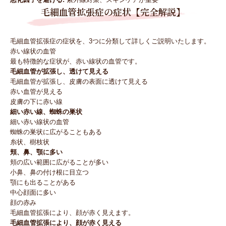
毛細血管拡張症の症状【完全解説】
毛細血管拡張症の症状を、3つに分類して詳しくご説明いたします。
赤い線状の血管
最も特徴的な症状が、赤い線状の血管です。
毛細血管が拡張し、透けて見える
毛細血管が拡張し、皮膚の表面に透けて見える
赤い血管が見える
皮膚の下に赤い線
細い赤い線、蜘蛛の巣状
細い赤い線状の血管
蜘蛛の巣状に広がることもある
糸状、樹枝状
頬、鼻、顎に多い
頬の広い範囲に広がることが多い
小鼻、鼻の付け根に目立つ
顎にも出ることがある
中心顔面に多い
顔の赤み
毛細血管拡張により、顔が赤く見えます。
毛細血管拡張により、顔が赤く見える