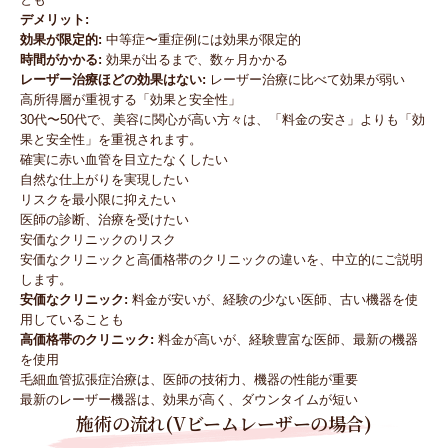
デメリット:
効果が限定的:
中等症〜重症例には効果が限定的
時間がかかる:
効果が出るまで、数ヶ月かかる
レーザー治療ほどの効果はない:
レーザー治療に比べて効果が弱い
高所得層が重視する「効果と安全性」
30代〜50代で、美容に関心が高い方々は、「料金の安さ」よりも「効
果と安全性」を重視されます。
確実に赤い血管を目立たなくしたい
自然な仕上がりを実現したい
リスクを最小限に抑えたい
医師の診断、治療を受けたい
安価なクリニックのリスク
安価なクリニックと高価格帯のクリニックの違いを、中立的にご説明
します。
安価なクリニック:
料金が安いが、経験の少ない医師、古い機器を使
用していることも
高価格帯のクリニック:
料金が高いが、経験豊富な医師、最新の機器
を使用
毛細血管拡張症治療は、医師の技術力、機器の性能が重要
最新のレーザー機器は、効果が高く、ダウンタイムが短い
施術の流れ(Vビームレーザーの場合)