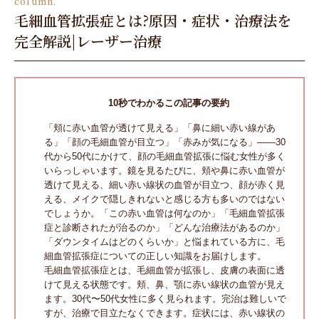
column.
毛細血管拡張症とは?原因・症状・治療法を
完全解説|レーザー治療
10秒でわかるこの記事の要約
「頬に赤い血管が透けて見える」「鼻に細い赤い線があ
る」「顔の毛細血管が目立つ」「赤みが気になる」――30
代から50代にかけて、顔の毛細血管拡張に悩む女性が多く
いらっしゃいます。鏡を見るたびに、頬や鼻に赤い血管が
透けて見える、細い赤い線状の血管が目立つ、顔が赤く見
える、メイクで隠しきれないと感じる方も多いのではない
でしょうか。「この赤い血管は何なのか」「毛細血管拡張
症と診断されたが治るのか」「どんな治療法があるのか」
「ダウンタイムはどのくらいか」と悩まれている方に、毛
細血管拡張症についての正しい知識をお届けします。
毛細血管拡張症とは、毛細血管が拡張し、皮膚の表面に透
けて見える状態です。頬、鼻、顎に赤い線状の血管が見え
ます。30代〜50代女性に多く見られます。完治は難しいで
すが、治療で目立たなくできます。症状には、赤い線状の