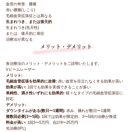
血管の奇形、腫瘍
赤い腫瘤(しこり)
毛細血管拡張症とは異なる
生まれつき、または後天的
生まれつき(先天性)
または、後天的に発症
治療法が異なる
メリット・デメリット
各治療法のメリット・デメリットをご説明いたします。
Vビームレーザー
メリット:
毛細血管拡張を効果的に改善:
赤い血管を目立たなくする効果が高い
効果が高い:
1回でも効果を実感できることが多い
単純性、酒さ性いずれにも効果的:
様々なタイプの毛細血管拡張症に
対応
デメリット:
ダウンタイムがある(数日〜1週間):
赤み、腫れが数日〜1週間
複数回必要(3〜5回):
1回では効果が限定的、3〜5回の治療が推奨
料金が高い:
1回3〜5万円、合計9〜25万円
光治療(IPL)