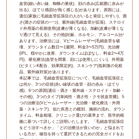
血管(細い赤い線、蜘蛛の巣状)、顔の赤み(広範囲に赤みが
出る)、ほてり感(顔が熱く感じる)があります。原因には、
遺伝(家族に毛細血管拡張症の人がいると発症しやすい)、酒
さ(酒さの症状の一つ)、紫外線(毛細血管が拡張)、ステロイ
ド外用薬の長期使用(皮膚が薄くなる)、加齢(皮膚が薄くな
り透けて見える)、その他(妊娠、ホルモン、アルコール)が
あります。治療法には、Vビームレーザー(毛細血管を破
壊、ダウンタイム数日〜1週間、料金3〜5万円)、光治療
(IPL、穏やかに改善、ダウンタイムほぼなし、料金2〜4万
円)、硬化療法(血管を閉塞、顔には使用しにくい)、外用薬
(ビタミンK配合、効果限定的)、スキンケア(低刺激の化粧
品、紫外線対策)があります。
本記事では、毛細血管拡張症について、毛細血管拡張症と
は何か、3つの症状(赤い線状の血管・顔の赤み・ほてり
感)、6つの原因(遺伝・酒さ・紫外線・ステロイド・加齢・
その他)、3つのタイプ(単純性・酒さ性・クモ状血管腫)、5
つの治療法(Vビームレーザー・光治療・硬化療法・外用
薬・スキンケア)、似た疾患との鑑別、施術の流れ、ダウン
タイム、料金相場、クリニック選びの基準まで、医学的根
拠に基づいて詳しくご説明いたします。「毛細血管拡張症
をどう治すべきか」「どの治療法が良いのか」と悩まれて
いる方が、確信を持って選択できるための完全ガイドをお