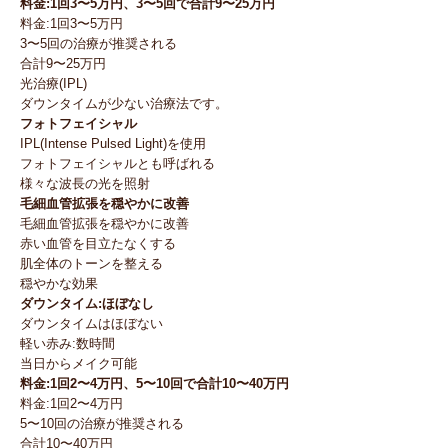
料金:1回3〜5万円、3〜5回で合計9〜25万円
料金:1回3〜5万円
3〜5回の治療が推奨される
合計9〜25万円
光治療(IPL)
ダウンタイムが少ない治療法です。
フォトフェイシャル
IPL(Intense Pulsed Light)を使用
フォトフェイシャルとも呼ばれる
様々な波長の光を照射
毛細血管拡張を穏やかに改善
毛細血管拡張を穏やかに改善
赤い血管を目立たなくする
肌全体のトーンを整える
穏やかな効果
ダウンタイム:ほぼなし
ダウンタイムはほぼない
軽い赤み:数時間
当日からメイク可能
料金:1回2〜4万円、5〜10回で合計10〜40万円
料金:1回2〜4万円
5〜10回の治療が推奨される
合計10〜40万円