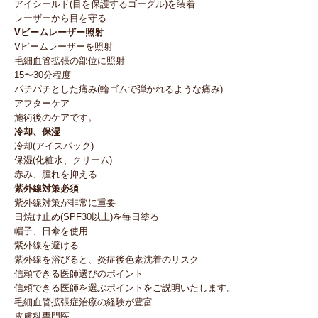
アイシールド(目を保護するゴーグル)を装着
レーザーから目を守る
Vビームレーザー照射
Vビームレーザーを照射
毛細血管拡張の部位に照射
15〜30分程度
パチパチとした痛み(輪ゴムで弾かれるような痛み)
アフターケア
施術後のケアです。
冷却、保湿
冷却(アイスパック)
保湿(化粧水、クリーム)
赤み、腫れを抑える
紫外線対策必須
紫外線対策が非常に重要
日焼け止め(SPF30以上)を毎日塗る
帽子、日傘を使用
紫外線を避ける
紫外線を浴びると、炎症後色素沈着のリスク
信頼できる医師選びのポイント
信頼できる医師を選ぶポイントをご説明いたします。
毛細血管拡張症治療の経験が豊富
皮膚科専門医