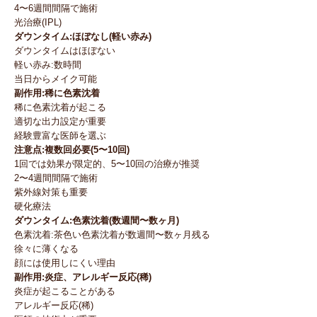
4〜6週間間隔で施術
光治療(IPL)
ダウンタイム:ほぼなし(軽い赤み)
ダウンタイムはほぼない
軽い赤み:数時間
当日からメイク可能
副作用:稀に色素沈着
稀に色素沈着が起こる
適切な出力設定が重要
経験豊富な医師を選ぶ
注意点:複数回必要(5〜10回)
1回では効果が限定的、5〜10回の治療が推奨
2〜4週間間隔で施術
紫外線対策も重要
硬化療法
ダウンタイム:色素沈着(数週間〜数ヶ月)
色素沈着:茶色い色素沈着が数週間〜数ヶ月残る
徐々に薄くなる
顔には使用しにくい理由
副作用:炎症、アレルギー反応(稀)
炎症が起こることがある
アレルギー反応(稀)