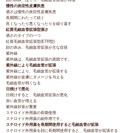
慢性の炎症性皮膚疾患
酒さは慢性の炎症性皮膚疾患
長期間にわたって続く
良くなったり悪くなったりを繰り返す
紅斑毛細血管拡張型酒さ
酒さのタイプの一つ
紅斑毛細血管拡張型(ETR型)
顔の赤み、毛細血管拡張が主な症状
紫外線
紫外線は、毛細血管拡張の原因です。
紫外線により毛細血管が拡張
紫外線により、毛細血管が拡張する
紫外線が皮膚にダメージを与える
毛細血管が弱くなる
日焼けで悪化
日焼けすると、毛細血管拡張が悪化
赤い血管が増える
紫外線対策が重要
ステロイド外用薬の長期使用
ステロイド外用薬の副作用です。
ステロイド外用薬を長期間使用すると毛細血管が拡張
ステロイド外用薬を顔に長期間使用すると、毛細血管が拡張する