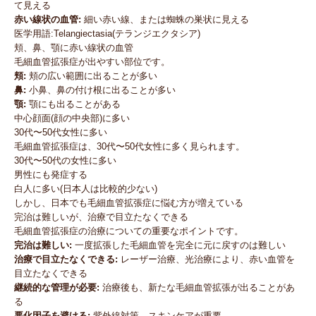
て見える
赤い線状の血管:
細い赤い線、または蜘蛛の巣状に見える
医学用語:Telangiectasia(テランジエクタシア)
頬、鼻、顎に赤い線状の血管
毛細血管拡張症が出やすい部位です。
頬:
頬の広い範囲に出ることが多い
鼻:
小鼻、鼻の付け根に出ることが多い
顎:
顎にも出ることがある
中心顔面(顔の中央部)に多い
30代〜50代女性に多い
毛細血管拡張症は、30代〜50代女性に多く見られます。
30代〜50代の女性に多い
男性にも発症する
白人に多い(日本人は比較的少ない)
しかし、日本でも毛細血管拡張症に悩む方が増えている
完治は難しいが、治療で目立たなくできる
毛細血管拡張症の治療についての重要なポイントです。
完治は難しい:
一度拡張した毛細血管を完全に元に戻すのは難しい
治療で目立たなくできる:
レーザー治療、光治療により、赤い血管を
目立たなくできる
継続的な管理が必要:
治療後も、新たな毛細血管拡張が出ることがあ
る
悪化因子を避ける:
紫外線対策、スキンケアが重要