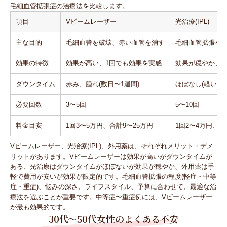
毛細血管拡張症の治療法を比較します。
項目
Vビームレーザー
光治療(IPL)
主な目的
毛細血管を破壊、赤い血管を消す
毛細血管拡張を
効果の特徴
効果が高い、1回でも効果を実感
効果が穏やか、
ダウンタイム
赤み、腫れ(数日〜1週間)
ほぼなし(軽い赤み
必要回数
3〜5回
5〜10回
料金目安
1回3〜5万円、合計9〜25万円
1回2〜4万円、合
Vビームレーザー、光治療(IPL)、外用薬は、それぞれメリット・デメ
リットがあります。Vビームレーザーは効果が高いがダウンタイムが
ある、光治療はダウンタイムがほぼないが効果が穏やか、外用薬は手
軽で費用が安いが効果が限定的です。毛細血管拡張の程度(軽症・中等
症・重症)、悩みの深さ、ライフスタイル、予算に合わせて、最適な治
療法を選ぶことが重要です。中等症〜重症例には、Vビームレーザー
が最も効果的です。
30代〜50代女性のよくある不安