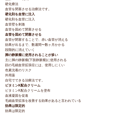
硬化療法
血管を閉塞させる治療法です。
硬化剤を血管に注入
硬化剤を血管に注入
血管壁を刺激
血管を固めて閉塞させる
血管を固めて閉塞させる
血管が閉塞することで、赤い血管が消える
効果が出るまで、数週間〜数ヶ月かかる
段階的に消えていく
脚の静脈瘤に使用されることが多い
主に脚の静脈瘤(下肢静脈瘤)に使用される
顔の毛細血管拡張症には、使用しにくい
色素沈着のリスク
外用薬
自宅でできる治療法です。
ビタミンK配合クリーム
ビタミンK配合クリームを塗布
血液凝固を促進
毛細血管拡張を改善する効果があると言われている
効果は限定的
効果は限定的