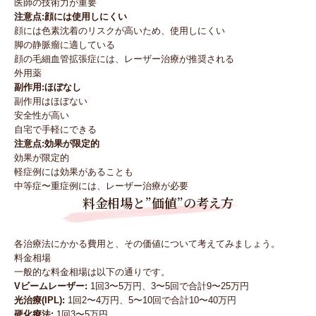
医師の技術力が重要
注意点:顔には使用しにくい
顔には色素沈着のリスクが高いため、使用しにくい
脚の静脈瘤に適している
顔の毛細血管拡張症には、レーザー治療が推奨される
外用薬
副作用:ほぼなし
副作用はほぼない
安全性が高い
自宅で手軽にできる
注意点:効果が限定的
効果が限定的
軽症例には効果があることも
中等症〜重症例には、レーザー治療が必要
料金相場と”価値”の考え方
各治療法にかかる費用と、その価値について考えてみましょう。
料金相場
一般的な料金相場は以下の通りです。
Vビームレーザー:
1回3〜5万円、3〜5回で合計9〜25万円
光治療(IPL):
1回2〜4万円、5〜10回で合計10〜40万円
硬化療法:
1回3〜5万円