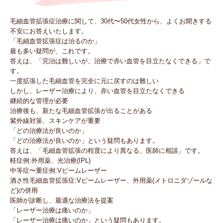
毛細血管拡張症治療に関して、30代〜50代女性から、よくお聞きする
不安にお答えいたします。
「毛細血管拡張症は治るのか」
最も多い疑問が、これです。
答えは、「完治は難しいが、治療で赤い血管を目立たなくできる」で
す。
一度拡張した毛細血管を完全に元に戻すのは難しい
しかし、レーザー治療により、赤い血管を目立たなくできる
継続的な管理が必要
治療後も、新たな毛細血管拡張が出ることがある
紫外線対策、スキンケアが重要
「どの治療法が良いのか」
「どの治療法が良いのか」という疑問もあります。
答えは、「毛細血管拡張の程度により異なる、医師に相談」です。
軽症例:外用薬、光治療(IPL)
中等症〜重症例:Vビームレーザー
酒さ性毛細血管拡張症:Vビームレーザー、外用薬(メトロニダゾールな
ど)の併用
医師が診断し、最適な治療法を提案
「レーザー治療は痛いのか」
「レーザー治療は痛いのか」という疑問もあります。