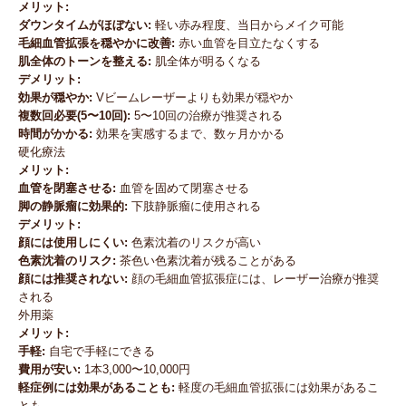
メリット:
ダウンタイムがほぼない:
軽い赤み程度、当日からメイク可能
毛細血管拡張を穏やかに改善:
赤い血管を目立たなくする
肌全体のトーンを整える:
肌全体が明るくなる
デメリット:
効果が穏やか:
Vビームレーザーよりも効果が穏やか
複数回必要(5〜10回):
5〜10回の治療が推奨される
時間がかかる:
効果を実感するまで、数ヶ月かかる
硬化療法
メリット:
血管を閉塞させる:
血管を固めて閉塞させる
脚の静脈瘤に効果的:
下肢静脈瘤に使用される
デメリット:
顔には使用しにくい:
色素沈着のリスクが高い
色素沈着のリスク:
茶色い色素沈着が残ることがある
顔には推奨されない:
顔の毛細血管拡張症には、レーザー治療が推奨
される
外用薬
メリット:
手軽:
自宅で手軽にできる
費用が安い:
1本3,000〜10,000円
軽症例には効果があることも:
軽度の毛細血管拡張には効果があるこ
とも