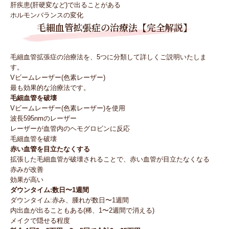
肝疾患(肝硬変など)で出ることがある
ホルモンバランスの変化
毛細血管拡張症の治療法【完全解説】
毛細血管拡張症の治療法を、5つに分類して詳しくご説明いたしま
す。
Vビームレーザー(色素レーザー)
最も効果的な治療法です。
毛細血管を破壊
Vビームレーザー(色素レーザー)を使用
波長595nmのレーザー
レーザーが血管内のヘモグロビンに反応
毛細血管を破壊
赤い血管を目立たなくする
拡張した毛細血管が破壊されることで、赤い血管が目立たなくなる
赤みが改善
効果が高い
ダウンタイム:数日〜1週間
ダウンタイム:赤み、腫れが数日〜1週間
内出血が出ることもある(稀、1〜2週間で消える)
メイクで隠せる程度