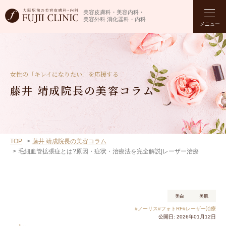
美容皮膚科・美容内科・
美容外科 消化器科・内科
メニュー
女性の「キレイになりたい」を応援する
藤井 靖成院長の美容コラム
TOP
藤井 靖成院長の美容コラム
毛細血管拡張症とは?原因・症状・治療法を完全解説|レーザー治療
美白
美肌
#ノーリス
#フォトRF
#レーザー治療
公開日: 2026年01月12日