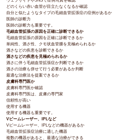
ウェブサイトやSNSで症例写真を確認
どのくらい赤い血管が目立たなくなるか確認
自分と似たようなタイプの毛細血管拡張症の症例があるか
医師の診断力
医師の診断力も重要です。
毛細血管拡張の原因を正確に診断できるか
毛細血管拡張の原因を正確に診断できるか
単純性、酒さ性、クモ状血管腫を見極められるか
酒さなどの疾患を診断できるか
酒さなどの疾患を見極められるか
酒さに伴う毛細血管拡張症か判断できるか
酒さの治療も併せて行う必要があるか判断
最適な治療法を提案できるか
皮膚科専門医か
皮膚科専門医か確認
皮膚科専門医は、皮膚の専門家
信頼性が高い
使用する機器
使用する機器も重要です。
Vビームレーザー、IPLなど
Vビームレーザー、IPLなどの機器があるか
毛細血管拡張症治療に適した機器
複数の機器があると、最適な治療ができる