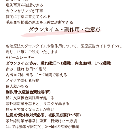
症例写真を確認できる
カウンセリングが丁寧
質問に丁寧に答えてくれる
毛細血管拡張の原因を正確に診断できる
ダウンタイム・副作用・注意点
各治療法のダウンタイムや副作用について、医療広告ガイドラインに
則り、正確にご説明いたします。
Vビームレーザー
ダウンタイム:赤み、腫れ(数日〜1週間)、内出血(稀、1〜2週間)
赤み、腫れ:数日〜1週間
内出血:稀に出る、1〜2週間で消える
メイクで隠せる程度
個人差がある
副作用:炎症後色素沈着(稀)
稀に炎症後色素沈着が起こる
紫外線対策を怠ると、リスクが高まる
数ヶ月で薄くなることが多い
注意点:紫外線対策必須、複数回必要(3〜5回)
紫外線対策が非常に重要、日焼け止め必須
1回では効果が限定的、3〜5回の治療が推奨