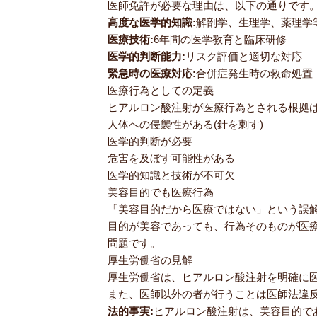
医師免許が必要な理由は、以下の通りです
高度な医学的知識:
解剖学、生理学、薬理学
医療技術:
6年間の医学教育と臨床研修
医学的判断能力:
リスク評価と適切な対応
緊急時の医療対応:
合併症発生時の救命処置
医療行為としての定義
ヒアルロン酸注射が医療行為とされる根拠
人体への侵襲性がある(針を刺す)
医学的判断が必要
危害を及ぼす可能性がある
医学的知識と技術が不可欠
美容目的でも医療行為
「美容目的だから医療ではない」という誤
目的が美容であっても、行為そのものが医
問題です。
厚生労働省の見解
厚生労働省は、ヒアルロン酸注射を明確に
また、医師以外の者が行うことは医師法違
法的事実:
ヒアルロン酸注射は、美容目的で