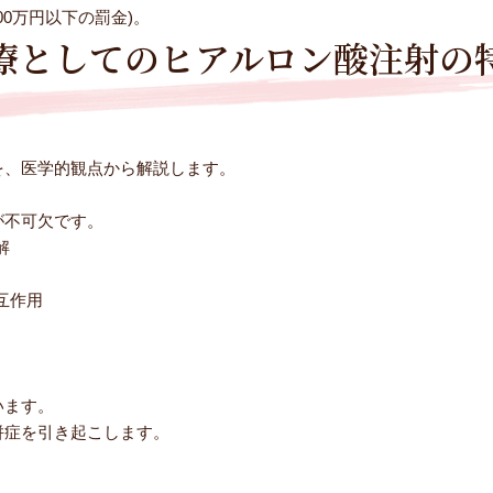
00万円以下の罰金)。
療としてのヒアルロン酸注射の
を、医学的観点から解説します。
が不可欠です。
解
互作用
います。
併症を引き起こします。