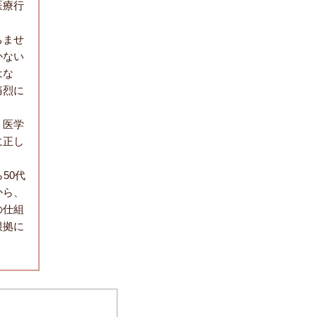
医療行
ちませ
かない
はな
痛烈に
。医学
に正し
50代
から、
の仕組
根拠に