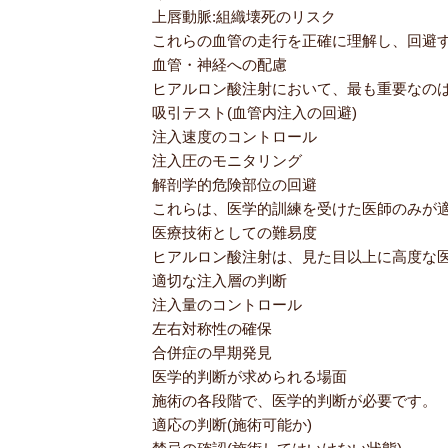
上唇動脈:組織壊死のリスク
これらの血管の走行を正確に理解し、回避
血管・神経への配慮
ヒアルロン酸注射において、最も重要なの
吸引テスト(血管内注入の回避)
注入速度のコントロール
注入圧のモニタリング
解剖学的危険部位の回避
これらは、医学的訓練を受けた医師のみが
医療技術としての難易度
ヒアルロン酸注射は、見た目以上に高度な
適切な注入層の判断
注入量のコントロール
左右対称性の確保
合併症の早期発見
医学的判断が求められる場面
施術の各段階で、医学的判断が必要です。
適応の判断(施術可能か)