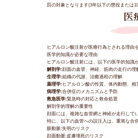
罰の対象となります(3年以下の懲役または1
医
ヒアルロン酸注射が医療行為とされる理由
医学的知識が必要な理由
ヒアルロン酸注射には、以下の医学的知識
解剖学:
顔面の血管、神経、筋肉の走行の理
生理学:
組織の代謝、治癒過程の理解
薬理学:
ヒアルロン酸の性質、体内動態、相
病理学:
合併症のメカニズムと予防
救急医学:
緊急時の対応と救命処置
解剖学的理解の重要性
顔面には、複雑な血管網と神経が走行して
特に、以下の血管への誤注入は、重篤な合
眼動脈:失明のリスク
顔面動脈:皮膚壊死のリスク