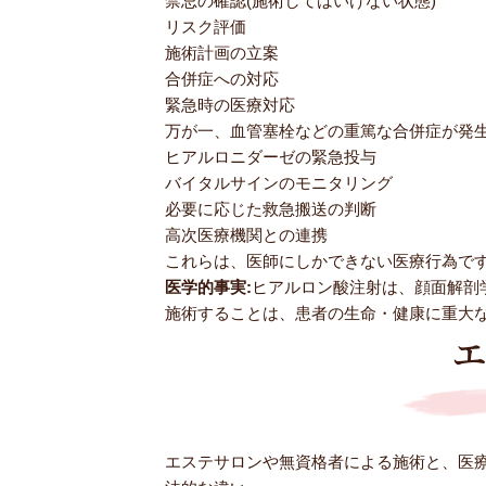
禁忌の確認(施術してはいけない状態)
リスク評価
施術計画の立案
合併症への対応
緊急時の医療対応
万が一、血管塞栓などの重篤な合併症が発
ヒアルロニダーゼの緊急投与
バイタルサインのモニタリング
必要に応じた救急搬送の判断
高次医療機関との連携
これらは、医師にしかできない医療行為で
医学的事実:
ヒアルロン酸注射は、顔面解剖
施術することは、患者の生命・健康に重大
エステサロンや無資格者による施術と、医