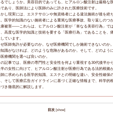
いるでしょうか。美容目的であっても、ヒアルロン酸注射は厳格な
為であり、医師法により医師のみに許された医療技術です。
しかし現実には、エステサロンや無資格者による違法施術が後を絶
ん。医学的知識のない施術者による重篤な医療事故、取り返しのつ
健康被害——これらは、ヒアルロン酸注射が「単なる美容行為」で
く、高度な医学的知識と技術を要する「医療行為」であることを、
示しています。
なぜ医師免許が必要なのか。なぜ医療機関でしか施術できないのか
的知識がなければ、どのような危険があるのか。そして、どのよう
い医療機関を選べば良いのか。
この記事では、医療の専門性と安全性を何より重視する30代後半から
後半の女性に向けて、ヒアルロン酸注射が医療行為である法的根拠
医師に求められる医学的知識、エステとの明確な違い、安全性確保
み、そして医療広告ガイドラインに基づく正確な情報まで、科学的
基づき徹底的に解説します。
目次
[
show
]