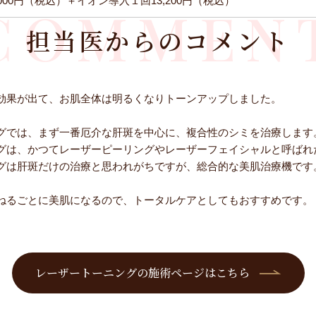
43,000円（税込）＋イオン導入１回13,200円（税込）
COMMEN
担当医からのコメント
効果が出て、お肌全体は明るくなりトーンアップしました。
グでは、まず一番厄介な肝斑を中心に、複合性のシミを治療します
グは、かつてレーザーピーリングやレーザーフェイシャルと呼ばれ
グは肝斑だけの治療と思われがちですが、総合的な美肌治療機です
ねるごとに美肌になるので、トータルケアとしてもおすすめです。
レーザートーニングの施術ページはこちら