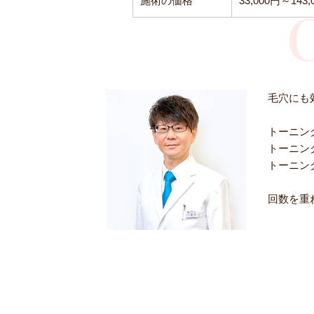
施術の価格
33,000円～1
毛穴にも
トーニン
トーニン
トーニン
回数を重