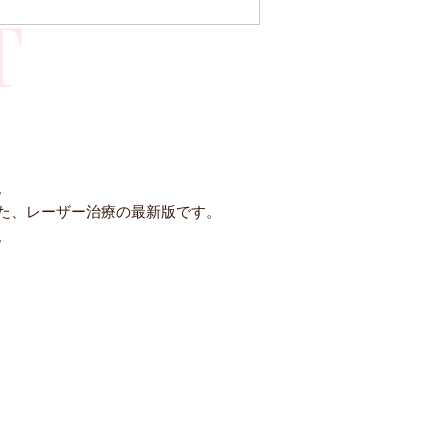
T
。
た、レーザー治療の最新版です。
。