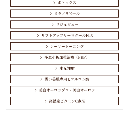
ボトックス
ミラノリピール
リジュビュー
リフトアップサーマクールFLX
レーザートーニング
多血小板血漿治療（PRP）
水光注射
潤い美肌専用ヒアルロン酸
美白オーロラプロ・美白オーロラ
高濃度ビタミンC点滴
お肌・顔