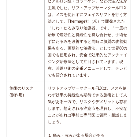
ヒアルロン酸・コラーゲン」などの注入法が
主流でした。リフトアップサーマクールFLX
は、メスを使わずにフェイスリフトを行う方
法として、Thermage社（米）で開発された
「しわ・たるみ取り治療器」です。「一度の
治療で速効性と持続性を持ち合わせ、手術せ
ずにたるみを改善すると同時に肌質の改善効
果もある、画期的な治療法」として世界80カ
国でも使用され、安全で効果的なアンチエイ
ジング治療法として注目されています。現
在、若返り術の定番メニューとして、テレビ
でも紹介されています。
施術のリスク
リフトアップサーマクールFLXは、メスを使
(副作用)
わず効果の持続性も期待できる施術として人
気がある一方で、リスクやデメリットも存在
します。想定される注意点を理解し、不安な
ことがあれば事前に専門医に質問・相談しま
しょう。
１ 痛み・赤みが出る場合がある