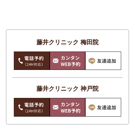
しわ
その他
たるみ
アンチエイジング
藤井クリニック 梅田院
シミ・そばかす・あざ・ほくろ
ニキビ・ニキビ跡
ワキガ・多汗症
体
藤井クリニック 神戸院
唇・口
手のシワ・たるみ・シミ・くすみ
毛穴・いちご鼻
痩身