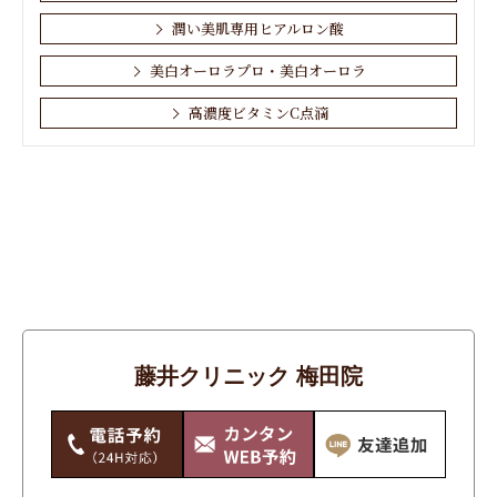
潤い美肌専用ヒアルロン酸
美白オーロラプロ・美白オーロラ
高濃度ビタミンC点滴
お肌・顔
しわ
その他
たるみ
アンチエイジング
藤井クリニック 梅田院
シミ・そばかす・あざ・ほくろ
ニキビ・ニキビ跡
ワキガ・多汗症