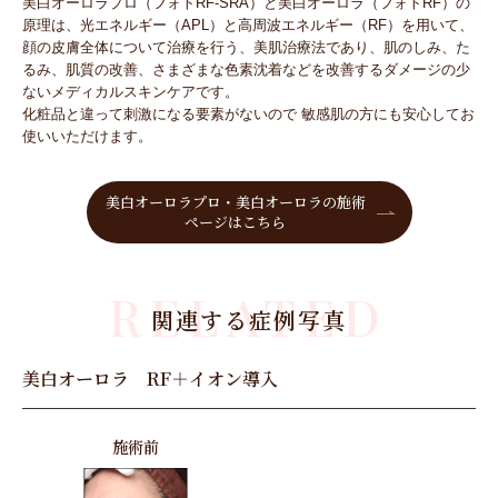
美白オーロラプロ（フォトRF-SRA）と美白オーロラ（フォトRF）の
原理は、光エネルギー（APL）と高周波エネルギー（RF）を用いて、
顔の皮膚全体について治療を行う、美肌治療法であり、肌のしみ、た
るみ、肌質の改善、さまざまな色素沈着などを改善するダメージの少
ないメディカルスキンケアです。
化粧品と違って刺激になる要素がないので 敏感肌の方にも安心してお
使いいただけます。
美白オーロラプロ・美白オーロラの施術
ページはこちら
RELATED
関連する症例写真
美白オーロラ RF＋イオン導入
施術前