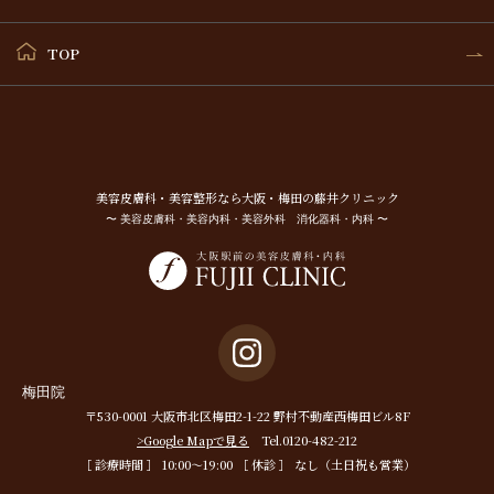
TOP
美容⽪膚科・美容整形なら⼤阪・梅⽥の藤井クリニック
〜 美容皮膚科・美容内科・美容外科 消化器科・内科 〜
梅田院
〒530-0001 大阪市北区梅田2-1-22 野村不動産西梅田ビル8F
>Google Mapで見る
Tel.0120-482-212
［ 診療時間 ］ 10:00〜19:00 ［ 休診 ］ なし（土日祝も営業）