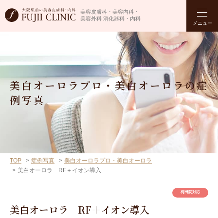
美容皮膚科・美容内科・
美容外科 消化器科・内科
メニュー
美白オーロラプロ・美白オーロラの症
例写真
TOP
症例写真
美白オーロラプロ・美白オーロラ
美白オーロラ RF＋イオン導入
梅田院対応
美白オーロラ RF＋イオン導入