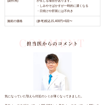
(副作用)
が生じる場合があります。
・しみやそばかすが一時的に濃くなる
・日焼けや肝斑には不向き
施術の価格
(参考)税込15,400円×6回〜
COMMENT
担当医からのコメント
気になっていた顎えら付近のシミが薄くなってきました。