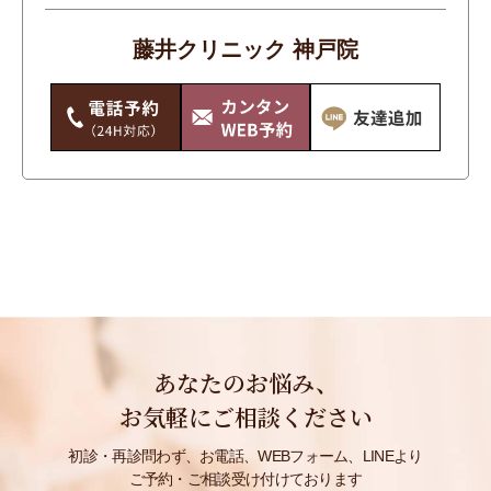
体
藤井クリニック 神戸院
唇・口
手のシワ・たるみ・シミ・くすみ
毛穴・いちご鼻
痩身
目もと
美白
輪郭・小顔・エラ
首のシワ・たるみ・シミ・くすみ
あなたのお悩み、
鼻・あご
お気軽にご相談ください
初診・再診問わず、お電話、WEBフォーム、LINEより
ご予約・ご相談受け付けております