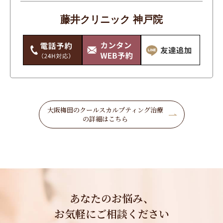
体
藤井クリニック 神戸院
唇・口
手のシワ・たるみ・シミ・くすみ
毛穴・いちご鼻
痩身
目もと
大阪梅田のクールスカルプティング治療
の詳細はこちら
美白
輪郭・小顔・エラ
首のシワ・たるみ・シミ・くすみ
鼻・あご
あなたのお悩み、
お気軽にご相談ください