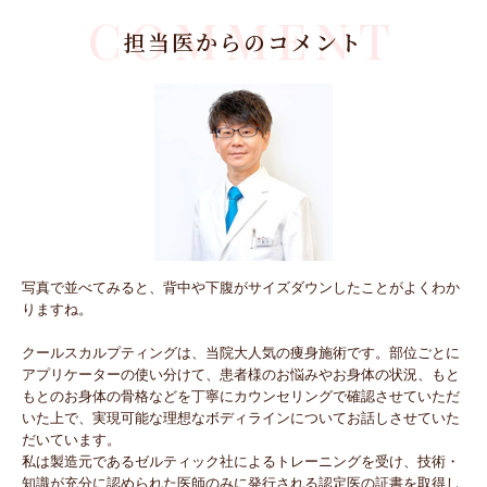
COMMENT
担当医からのコメント
写真で並べてみると、背中や下腹がサイズダウンしたことがよくわか
りますね。
クールスカルプティングは、当院大人気の痩身施術です。部位ごとに
アプリケーターの使い分けて、患者様のお悩みやお身体の状況、もと
もとのお身体の骨格などを丁寧にカウンセリングで確認させていただ
いた上で、実現可能な理想なボディラインについてお話しさせていた
だいています。
私は製造元であるゼルティック社によるトレーニングを受け、技術・
知識が充分に認められた医師のみに発行される認定医の証書を取得し