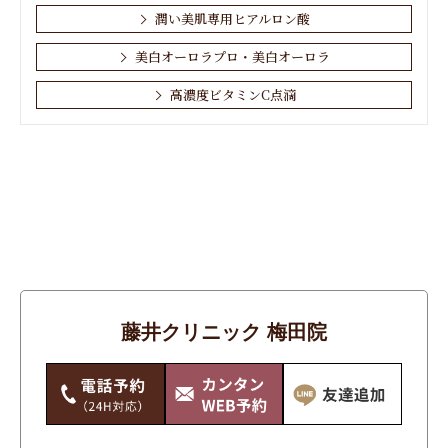
潤い美肌専用ヒアルロン酸
美白オーロラプロ・美白オーロラ
高濃度ビタミンC点滴
お肌・顔
しわ
その他
たるみ
アンチエイジング
藤井クリニック 梅田院
シミ・そばかす・あざ・ほくろ
ニキビ・ニキビ跡
ワキガ・多汗症