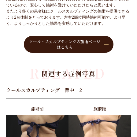
ているので、安心して施術を受けていただけたらと思います。
またより多くの患者様にクールスカルプティングの施術を提供できる
よう2台体制をとっております。左右2部位同時施術可能で、より早
く、よりしっかりとした効果を実感していただけます。
クール・スカルプティングの施術ページ
はこちら
RELATED
関連する症例写真
クールスカルプティング 背中 2
施術前
施術後