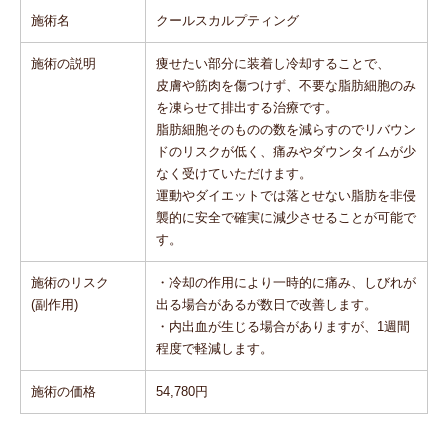
施術名
クールスカルプティング
施術の説明
痩せたい部分に装着し冷却することで、
皮膚や筋肉を傷つけず、不要な脂肪細胞のみ
を凍らせて排出する治療です。
脂肪細胞そのものの数を減らすのでリバウン
ドのリスクが低く、痛みやダウンタイムが少
なく受けていただけます。
運動やダイエットでは落とせない脂肪を非侵
襲的に安全で確実に減少させることが可能で
す。
施術のリスク
・冷却の作用により一時的に痛み、しびれが
(副作用)
出る場合があるが数日で改善します。
・内出血が生じる場合がありますが、1週間
程度で軽減します。
施術の価格
54,780円