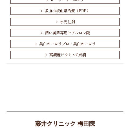
多血小板血漿治療（PRP）
水光注射
潤い美肌専用ヒアルロン酸
美白オーロラプロ・美白オーロラ
高濃度ビタミンC点滴
お肌・顔
しわ
その他
たるみ
アンチエイジング
藤井クリニック 梅田院
シミ・そばかす・あざ・ほくろ