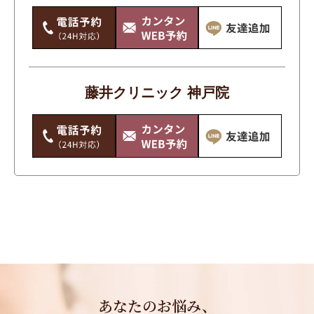
ニキビ・ニキビ跡
ワキガ・多汗症
体
藤井クリニック 神戸院
唇・口
手のシワ・たるみ・シミ・くすみ
毛穴・いちご鼻
痩身
目もと
美白
輪郭・小顔・エラ
首のシワ・たるみ・シミ・くすみ
あなたのお悩み、
鼻・あご