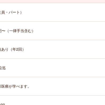
社員・パート）
万円〜（一律手当含む）
与あり（年2回）
位迄
容医療が学べます。
:00