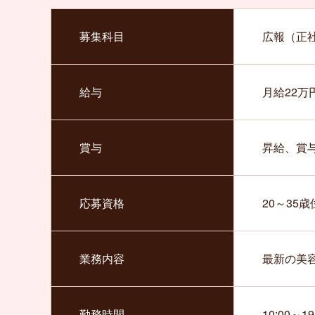
募集科目
広報（正
給与
月給22
賞与
昇給、賞
応募資格
20～35歳
業務内容
最新の美
勤務時間
10:00～19