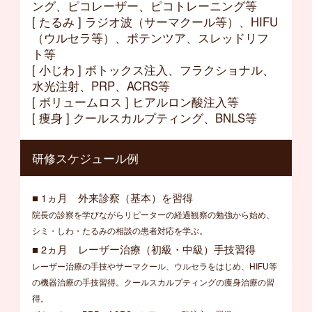
ング、ピコレーザー、ピコトレーニング等
[ たるみ ] ラジオ波（サーマクール等）、HIFU
（ウルセラ等）、ポテンツア、スレッドリフ
ト等
[ 小じわ ] ボトックス注入、フラクショナル、
水光注射、PRP、ACRS等
[ ボリュームロス ] ヒアルロン酸注入等
[ 痩身 ] クールスカルプティング、BNLS等
研修スケジュール例
■ 1ヵ月 外来診察（基本）を習得
院長の診察を学びながらリピーターの経過観察の勉強から始め、
シミ・しわ・たるみの相談の患者対応を学ぶ。
■ 2ヵ月 レーザー治療（初級・中級）手技習得
レーザー治療の手技やサーマクール、ウルセラをはじめ、HIFU等
の機器治療の手技習得。クールスカルプティングの痩身治療の習
得。