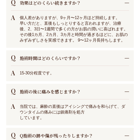
Q
効果はどのくらい続きますか？
A
個⼈差がありますが、9ヶ⽉〜12ヶ⽉ほど持続します。
早い⽅だと、直後もしっとりすると⾔われますが、治療
後、2、3⽇〜1週間で多くの⽅がお肌の潤いに喜ばれます。
その後1カ⽉、2カ⽉、3カ⽉と時間が過ぎるほどに、お肌の
みずみずしさを実感できます。 9〜12ヶ⽉⻑持ちします。
Q
施術時間はどのくらいですか？
A
15-30分程度です。
Q
施術の後に痛みを感じますか？
A
当院では、⿇酔の直後はアイシングで痛みを和らげて、ダ
ウンタイムの痛みには鎮痛剤を処⽅
しています。
Q
Q施術の跡や傷が残ったりしますか？