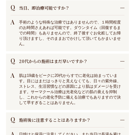
Q
当日、即治療可能ですか？
A
手術のような特殊な治療ではありませんので、１時間程度
のお時間さえあれば可能です。ダウンタイム（回復するま
での時間）もありませんので、終了後すぐお化粧してお帰
り頂けますし、そのままおでかけして頂いてもかまいませ
ん。
Q
20代からの施術はまだ早いですか？
A
肌は19歳をピークに20代からすでに老化は始まっていま
す。目にはまだはっきりと見えなくても、日々の紫外線、
ストレス、生活習慣などの原因により肌はダメージを受け
ます。サーマクール治療は光老化などの肌の衰えを抑制
し、これからの老化予防に備える治療でもありますので決
して早すぎることはありません。
Q
施術後に注意することはありますか？
A
日焼けと保湿に注意してください。また当日は長湯を避け