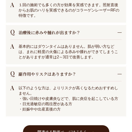
A
１回の施術でも多くの方が効果を実感できます。照射直後
からお肌のハリを実感できるのがコラーゲンレーザーRFの
特徴です。
Q
治療後に赤みや腫れが出ますか？
A
基本的にはダウンタイムはありません。肌が弱い方など
は、まれに軽度の火傷による赤みや腫れができてしまうこ
とがありますが通常は2～3日で改善します。
Q
副作用やリスクはありますか？
A
以下のような方は、よりリスクが高くなるためおすすめし
ません。
・強い日焼けや皮膚炎などで、肌に炎症を起こしている方
・日光過敏症の既往歴がある方
・妊娠中や出産直後の方
関連する施術ページはこちら